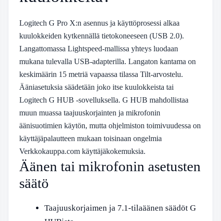
Logitech G Pro X:n asennus ja käyttöprosessi alkaa
kuulokkeiden kytkennällä tietokoneeseen (USB 2.0).
Langattomassa Lightspeed-mallissa yhteys luodaan
mukana tulevalla USB-adapterilla. Langaton kantama on
keskimäärin 15 metriä vapaassa tilassa
Tilt-arvostelu
.
Ääniasetuksia säädetään joko itse kuulokkeista tai
Logitech G HUB -sovelluksella. G HUB mahdollistaa
muun muassa taajuuskorjainten ja mikrofonin
äänisuotimien käytön, mutta ohjelmiston toimivuudessa on
käyttäjäpalautteen mukaan toisinaan ongelmia
Verkkokauppa.com käyttäjäkokemuksia
.
Äänen tai mikrofonin asetusten
säätö
Taajuuskorjaimen ja 7.1-tilaäänen säädöt G