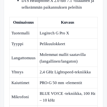
DTS Headphone:X 2.0 tuo 7.1 -tilaäänen ja
selkeämmän paikannuksen peleihin
Ominaisuus
Kuvaus
Tuotemalli
Logitech G Pro X
Tyyppi
Pelikuulokkeet
Molemmat mallit saatavilla
Langattomuus
(langallinen/langaton)
Yhteys
2,4 GHz Lightspeed-tekniikka
Kaiuttimet
PRO-G 50 mm -elementit
BLUE VO!CE -tekniikka, 100 Hz
Mikrofoni
– 10 kHz