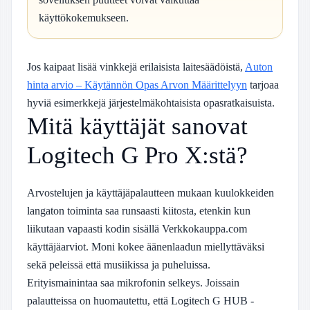
käyttökokemukseen.
Jos kaipaat lisää vinkkejä erilaisista laitesäädöistä,
Auton
hinta arvio – Käytännön Opas Arvon Määrittelyyn
tarjoaa
hyviä esimerkkejä järjestelmäkohtaisista opasratkaisuista.
Mitä käyttäjät sanovat
Logitech G Pro X:stä?
Arvostelujen ja käyttäjäpalautteen mukaan kuulokkeiden
langaton toiminta saa runsaasti kiitosta, etenkin kun
liikutaan vapaasti kodin sisällä
Verkkokauppa.com
käyttäjäarviot
. Moni kokee äänenlaadun miellyttäväksi
sekä peleissä että musiikissa ja puheluissa.
Erityismainintaa saa mikrofonin selkeys. Joissain
palautteissa on huomautettu, että Logitech G HUB -