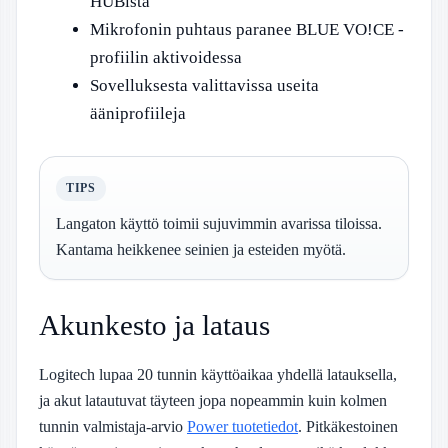
HUBista
Mikrofonin puhtaus paranee BLUE VO!CE -
profiilin aktivoidessa
Sovelluksesta valittavissa useita
ääniprofiileja
TIPS
Langaton käyttö toimii sujuvimmin avarissa tiloissa.
Kantama heikkenee seinien ja esteiden myötä.
Akunkesto ja lataus
Logitech lupaa 20 tunnin käyttöaikaa yhdellä latauksella,
ja akut latautuvat täyteen jopa nopeammin kuin kolmen
tunnin valmistaja-arvio
Power tuotetiedot
. Pitkäkestoinen