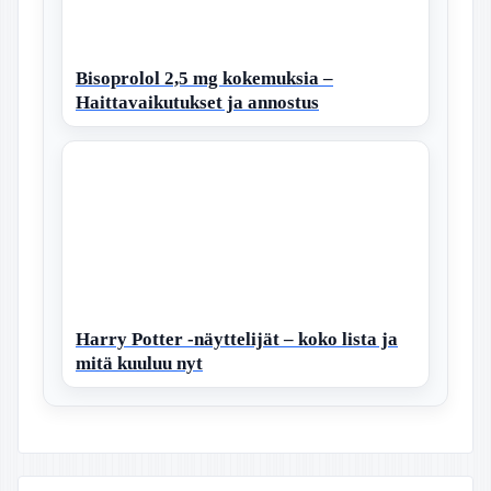
Bisoprolol 2,5 mg kokemuksia –
Haittavaikutukset ja annostus
Harry Potter -näyttelijät – koko lista ja
mitä kuuluu nyt