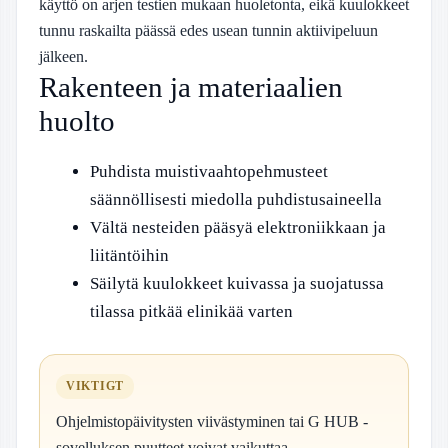
käyttö on arjen testien mukaan huoletonta, eikä kuulokkeet
tunnu raskailta päässä edes usean tunnin aktiivipeluun
jälkeen.
Rakenteen ja materiaalien
huolto
Puhdista muistivaahtopehmusteet
säännöllisesti miedolla puhdistusaineella
Vältä nesteiden pääsyä elektroniikkaan ja
liitäntöihin
Säilytä kuulokkeet kuivassa ja suojatussa
tilassa pitkää elinikää varten
VIKTIGT
Ohjelmistopäivitysten viivästyminen tai G HUB -
sovelluksen puutteet voivat vaikuttaa