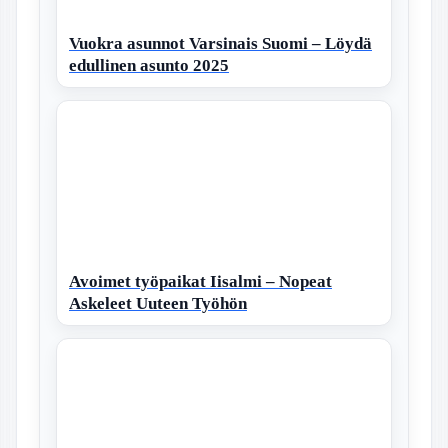
Vuokra asunnot Varsinais Suomi – Löydä
edullinen asunto 2025
Avoimet työpaikat Iisalmi – Nopeat
Askeleet Uuteen Työhön