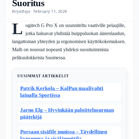
Suoritus
Kirjoittaja · February 11, 2026
L
ogitech G Pro X on suunniteltu vaativille pelaajille,
jotka haluavat yhdistää huippuluokan äänenlaadun,
langattoman yhteyden ja ergonomisen käyttökokemuksen.
Malli on noussut nopeasti yhdeksi suosituimmista
pelikuulokkeista Suomessa.
UUSIMMAT ARTIKKELIT
Patrik Kerkola – KalPan maalivahti
lainalla Sportissa
Jarno Elg – Hyvinkään paloittelusurman
päätekijä
Porsaan sisäfile uunissa – Täydellinen
kypsennys ja sisälämpötila