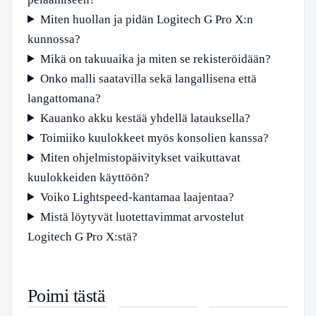
Miten huollan ja pidän Logitech G Pro X:n
kunnossa?
Mikä on takuuaika ja miten se rekisteröidään?
Onko malli saatavilla sekä langallisena että
langattomana?
Kauanko akku kestää yhdellä latauksella?
Toimiiko kuulokkeet myös konsolien kanssa?
Miten ohjelmistopäivitykset vaikuttavat
kuulokkeiden käyttöön?
Voiko Lightspeed-kantamaa laajentaa?
Mistä löytyvät luotettavimmat arvostelut
Logitech G Pro X:stä?
Tarja Smura
Mikko
Neste
Poimi tästä
– Näkyvä
Kivinen –
Naantali
Oliver ja
Solo Sokos
K-
Urakehitys Ja
Elämäkerta,
Lounas –
kumppanit –
Hotel
Supermarket
Elämänkokemus
ura ja
Monipuolisuus
Juoni, äänet,
Helsinki –
Vuokatti –