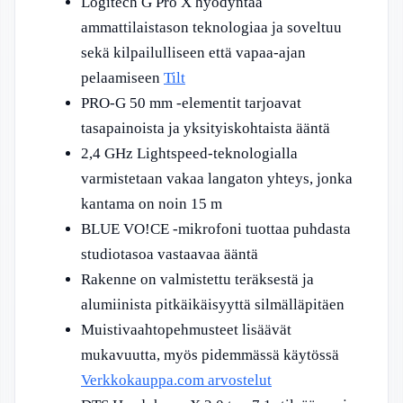
Logitech G Pro X hyödyntää
ammattilaistason teknologiaa ja soveltuu
sekä kilpailulliseen että vapaa-ajan
pelaamiseen
Tilt
PRO-G 50 mm -elementit tarjoavat
tasapainoista ja yksityiskohtaista ääntä
2,4 GHz Lightspeed-teknologialla
varmistetaan vakaa langaton yhteys, jonka
kantama on noin 15 m
BLUE VO!CE -mikrofoni tuottaa puhdasta
studiotasoa vastaavaa ääntä
Rakenne on valmistettu teräksestä ja
alumiinista pitkäikäisyyttä silmälläpitäen
Muistivaahtopehmusteet lisäävät
mukavuutta, myös pidemmässä käytössä
Verkkokauppa.com arvostelut