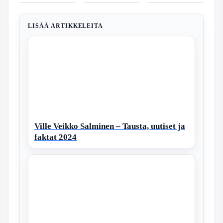
viimeisimmät
Palvelussa
laulut ja
Kestävä
Aukioloajat,
kuulumiset
katselupaikat
Luksus ja
palvelut ja
Merinäköalat
yhteystiedot
LISÄÄ ARTIKKELEITA
Ville Veikko Salminen – Tausta, uutiset ja
faktat 2024