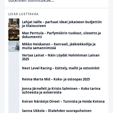
tutkivan toimitukse...
LISÄÄ LUETTAVAA
Lahjat isälle – parhaat ideat jokaiseen budjettiin
ja tilaisuuteen
Max Perttula – Parfymöörin tuoksut, ulosotto ja
dokumentti
Mikko Heiskanen – Kenraali, jääkiekkoilija ja
muita samannimisiä
Vertaa Lainat – Näin Löydät Halvimman Lainan
2025
Next Level Racing – Esittely, mallit ja ostovinkit
Reima Marte Mid – Koko- ja ostoopas 2025
Jonna Järnefelt ja Kristo Salminen – Koko tarina
suhteesta ja avioeroista
Koiran Närästys Oireet – Tunnista ja Hoida Kotona
Sanna Ukkola – Iltalehden suorapuheinen