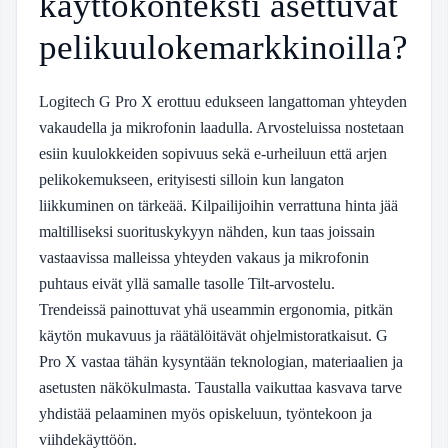
käyttökonteksti asettuvat
pelikuulokemarkkinoilla?
Logitech G Pro X erottuu edukseen langattoman yhteyden
vakaudella ja mikrofonin laadulla. Arvosteluissa nostetaan
esiin kuulokkeiden sopivuus sekä e-urheiluun että arjen
pelikokemukseen, erityisesti silloin kun langaton
liikkuminen on tärkeää. Kilpailijoihin verrattuna hinta jää
maltilliseksi suorituskykyyn nähden, kun taas joissain
vastaavissa malleissa yhteyden vakaus ja mikrofonin
puhtaus eivät yllä samalle tasolle
Tilt-arvostelu
.
Trendeissä painottuvat yhä useammin ergonomia, pitkän
käytön mukavuus ja räätälöitävät ohjelmistoratkaisut. G
Pro X vastaa tähän kysyntään teknologian, materiaalien ja
asetusten näkökulmasta. Taustalla vaikuttaa kasvava tarve
yhdistää pelaaminen myös opiskeluun, työntekoon ja
viihdekäyttöön.