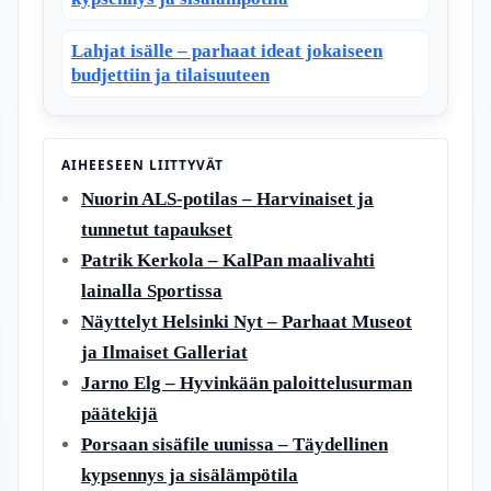
Lahjat isälle – parhaat ideat jokaiseen
budjettiin ja tilaisuuteen
AIHEESEEN LIITTYVÄT
Nuorin ALS-potilas – Harvinaiset ja
tunnetut tapaukset
Patrik Kerkola – KalPan maalivahti
lainalla Sportissa
Näyttelyt Helsinki Nyt – Parhaat Museot
ja Ilmaiset Galleriat
Jarno Elg – Hyvinkään paloittelusurman
päätekijä
Porsaan sisäfile uunissa – Täydellinen
kypsennys ja sisälämpötila