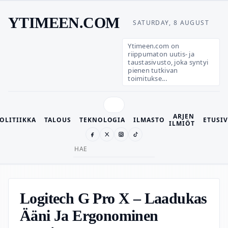
YTIMEEN.COM
SATURDAY, 8 AUGUST
Ytimeen.com on
riippumaton uutis- ja
taustasivusto, joka syntyi
pienen tutkivan
toimitukse...
ARJEN
OLITIIKKA
TALOUS
TEKNOLOGIA
ILMASTO
ETUSI
ILMIÖT
Search
for:
Logitech G Pro X – Laadukas
Ääni Ja Ergonominen