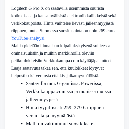
Logitech G Pro X on saatavilla useimmista suurista
kotimaisista ja kansainvälisistä elektroniikkaliikkeistä sekä
verkkokaupoista. Hinta vaihtelee lievästi jälleenmyyjästä
riippuen, mutta Suomessa suositushinta on noin 269 euroa
YouTube-analyysi
.
Mallia pidetään hinnaltaan kilpailukykyisenä suhteessa
ominaisuuksiin ja muihin markkinoilla oleviin
pelikuulokkeisiin
Verkkokauppa.com käyttäjäpalautteet
.
Laaja saatavuus takaa sen, että kuulokkeet löytyvät
helposti sekä verkosta että kivijalkamyymälöistä.
Saatavilla mm. Gigantissa, Powerissa,
Verkkokauppa.comissa ja monissa muissa
jälleenmyyjissä
Hinta tyypillisesti 259–279 € riippuen
versiosta ja myymälästä
Malli on vakiintunut suosikiksi e-