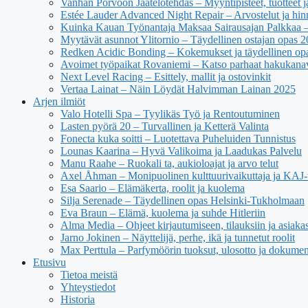
Vanhan Porvoon Jäätelötehdas – Myyntipisteet, tuotteet ja
Estée Lauder Advanced Night Repair – Arvostelut ja hin
Kuinka Kauan Työnantaja Maksaa Sairausajan Palkkaa –
Myytävät asunnot Ylitornio – Täydellinen ostajan opas 
Redken Acidic Bonding – Kokemukset ja täydellinen op
Avoimet työpaikat Rovaniemi – Katso parhaat hakukana
Next Level Racing – Esittely, mallit ja ostovinkit
Vertaa Lainat – Näin Löydät Halvimman Lainan 2025
Arjen ilmiöt
Valo Hotelli Spa – Tyylikäs Työ ja Rentoutuminen
Lasten pyörä 20 – Turvallinen ja Ketterä Valinta
Fonecta kuka soitti – Luotettava Puheluiden Tunnistus
Lounas Kaarina – Hyvä Valikoima ja Laadukas Palvelu
Manu Raahe – Ruokali ta, aukioloajat ja arvo telut
Axel Åhman – Monipuolinen kulttuurivaikuttaja ja KAJ-t
Esa Saario – Elämäkerta, roolit ja kuolema
Silja Serenade – Täydellinen opas Helsinki-Tukholmaan
Eva Braun – Elämä, kuolema ja suhde Hitleriin
Alma Media – Ohjeet kirjautumiseen, tilauksiin ja asiaka
Jarno Jokinen – Näyttelijä, perhe, ikä ja tunnetut roolit
Max Perttula – Parfymöörin tuoksut, ulosotto ja dokumen
Etusivu
Tietoa meistä
Yhteystiedot
Historia