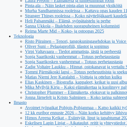
Laura Prepon – Elämäkerta ja tunnetuimmat roolit
Pinta-ala – Näin lasket pinta-alan ja muunnat yksiköitä
Murha Sandhamnissa rooleissa – Kattava opas kauden 11 n
Stranger Things rooleissa – Koko näyttelijäkaarti kaudell
Heli Palsanmäki – Elämä, syöpätaistelu ja perhe
Sanna Ukkola – Iltalehden suorapuheinen kolumnisti
Reima Marte Mid – Koko- ja ostoopas 2025
Teknologia
Risto Piirainen – Tenori, tangokuningasehdokas ja Voice o
Oliver Suni – Pelaajaprofiili, tilastot ja sopimus
Virpi Valtavaara – Tiedot ammatista, iästä ja perheestä
Sonja Saarikoski vanhemmat – Totuus perhetaustasta
Sonja Saarikosken vanhemmat – Totuus perhetaustasta
Zadig Voltaire Laukku – Hinnat, ostokanavat ja vertailu
Tommi Pärmäkoski lapsi – Totuus perheuutisista ja spekul
Matias Niemi Jere Karalahti – Voittaja ja ottelun kulku
Elias Kaskinen – Biografia, kappaleet, keikat ja uusi alb
Mika Myllylä Kirja – Kaksi elämäkertaa ja kuolinsyy pal
Christopher Plummer – Elämäkerta, elokuvat ja palkinno
Jonna Järnefelt ja Kristo Salminen – Koko tarina suhteest
Ilmasto
Avoimet työpaikat Pohjois-Pohjanmaa – Katso kaikki työ
12 kk euribor ennuste 2026 – Näin korko kehittyy lähivu
Himos Areena Keikat – Esiintyjät, liput ja tapahtumat 20
Eskelisen Lapin Linjat – Aikataulut, reitit ja yhteystiedot