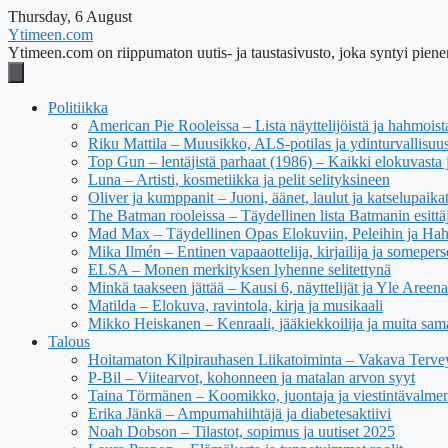
Thursday, 6 August
Ytimeen.com
Ytimeen.com on riippumaton uutis- ja taustasivusto, joka syntyi pienen
Politiikka
American Pie Rooleissa – Lista näyttelijöistä ja hahmoist
Riku Mattila – Muusikko, ALS-potilas ja ydinturvallisuus
Top Gun – lentäjistä parhaat (1986) – Kaikki elokuvasta j
Luna – Artisti, kosmetiikka ja pelit selityksineen
Oliver ja kumppanit – Juoni, äänet, laulut ja katselupaika
The Batman rooleissa – Täydellinen lista Batmanin esittäj
Mad Max – Täydellinen Opas Elokuviin, Peleihin ja Ha
Mika Ilmén – Entinen vapaaottelija, kirjailija ja someper
ELSA – Monen merkityksen lyhenne selitettynä
Minkä taakseen jättää – Kausi 6, näyttelijät ja Yle Areena
Matilda – Elokuva, ravintola, kirja ja musikaali
Mikko Heiskanen – Kenraali, jääkiekkoilija ja muita sam
Talous
Hoitamaton Kilpirauhasen Liikatoiminta – Vakava Tervey
P-Bil – Viitearvot, kohonneen ja matalan arvon syyt
Taina Törmänen – Koomikko, juontaja ja viestintävalmen
Erika Jänkä – Ampumahiihtäjä ja diabetesaktiivi
Noah Dobson – Tilastot, sopimus ja uutiset 2025