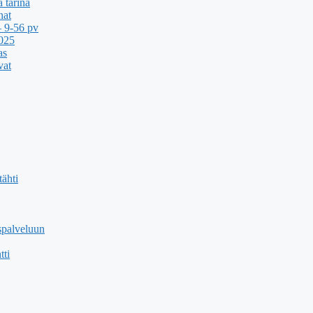
 tarina
nat
 9-56 pv
2025
as
vat
ähti
spalveluun
tti