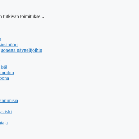
 tutkivan toimitukse...
a
insinööri
uonesta näyttelijöihin
t
istä
hmoihin
soona
annimisiä
sriski
taja