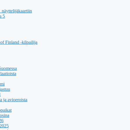
äyttelijäkaartiin
a 5
f Finland -kilpailija
 Suomessa
aatioista
umi
jastuu
t
a ja avioeroista
paikat
osina
26
 2025