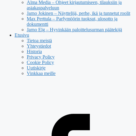
Alma Media – Ohjeet kirjautumiseen, tilauksiin ja
asiakaspalveluun
Jarno Jokinen – Näyttelijä, perhe, ikä ja tunnetut roolit
Max Perttula – Parfymöörin tuoksut, ulosotto ja
dokumentti
Jarno Elg – Hyvinkään paloittelusurman päätekijä
Etusivu
Tietoa meistä
Yhteystiedot
Historia
Privacy Policy
Cookie Policy
Uutiskirje
Vinkkaa meille