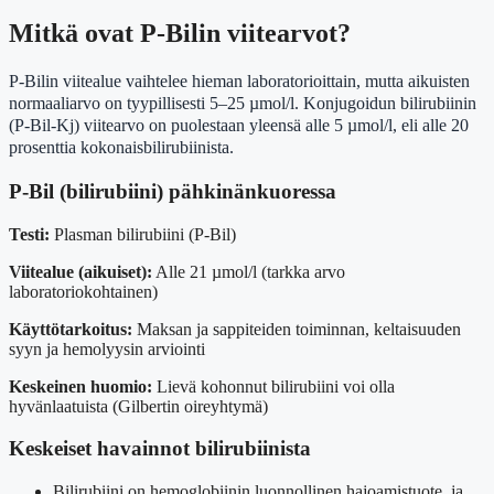
Mitkä ovat P-Bilin viitearvot?
P-Bilin viitealue vaihtelee hieman laboratorioittain, mutta aikuisten
normaaliarvo on tyypillisesti 5–25 µmol/l. Konjugoidun bilirubiinin
(P-Bil-Kj) viitearvo on puolestaan yleensä alle 5 µmol/l, eli alle 20
prosenttia kokonaisbilirubiinista.
P-Bil (bilirubiini) pähkinänkuoressa
Testi:
Plasman bilirubiini (P-Bil)
Viitealue (aikuiset):
Alle 21 µmol/l (tarkka arvo
laboratoriokohtainen)
Käyttötarkoitus:
Maksan ja sappiteiden toiminnan, keltaisuuden
syyn ja hemolyysin arviointi
Keskeinen huomio:
Lievä kohonnut bilirubiini voi olla
hyvänlaatuista (Gilbertin oireyhtymä)
Keskeiset havainnot bilirubiinista
Bilirubiini on hemoglobiinin luonnollinen hajoamistuote, ja