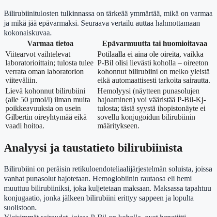
Bilirubiinitulosten tulkinnassa on tärkeää ymmärtää, mikä on varmaa
ja mikä jää epävarmaksi. Seuraava vertailu auttaa hahmottamaan
kokonaiskuvaa.
Varmaa tietoa
Epävarmuutta tai huomioitavaa
Viitearvot vaihtelevat
Potilaalla ei aina ole oireita, vaikka
laboratorioittain; tulosta tulee
P-Bil olisi lievästi koholla – oireeton
verrata oman laboratorion
kohonnut bilirubiini on melko yleistä
viiteväliin.
eikä automaattisesti tarkoita sairautta.
Lievä kohonnut bilirubiini
Hemolyysi (näytteen punasolujen
(alle 50 µmol/l) ilman muita
hajoaminen) voi vääristää P-Bil-Kj-
poikkeavuuksia on usein
tulosta; tästä syystä ihopistonäyte ei
Gilbertin oireyhtymää eikä
sovellu konjugoidun bilirubiinin
vaadi hoitoa.
määritykseen.
Analyysi ja taustatieto bilirubiinista
Bilirubiini on peräisin retikuloendoteliaalijärjestelmän soluista, joissa
vanhat punasolut hajotetaan. Hemoglobiinin rautaosa eli hemi
muuttuu bilirubiiniksi, joka kuljetetaan maksaan. Maksassa tapahtuu
konjugaatio, jonka jälkeen bilirubiini erittyy sappeen ja lopulta
suolistoon.