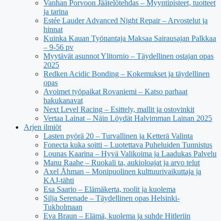
Vanhan Porvoon Jäätelötehdas – Myyntipisteet, tuotteet
ja tarina
Estée Lauder Advanced Night Repair – Arvostelut ja
hinnat
Kuinka Kauan Työnantaja Maksaa Sairausajan Palkkaa
– 9-56 pv
Myytävät asunnot Ylitornio – Täydellinen ostajan opas
2025
Redken Acidic Bonding – Kokemukset ja täydellinen
opas
Avoimet työpaikat Rovaniemi – Katso parhaat
hakukanavat
Next Level Racing – Esittely, mallit ja ostovinkit
Vertaa Lainat – Näin Löydät Halvimman Lainan 2025
Arjen ilmiöt
Lasten pyörä 20 – Turvallinen ja Ketterä Valinta
Fonecta kuka soitti – Luotettava Puheluiden Tunnistus
Lounas Kaarina – Hyvä Valikoima ja Laadukas Palvelu
Manu Raahe – Ruokali ta, aukioloajat ja arvo telut
Axel Åhman – Monipuolinen kulttuurivaikuttaja ja
KAJ-tähti
Esa Saario – Elämäkerta, roolit ja kuolema
Silja Serenade – Täydellinen opas Helsinki-
Tukholmaan
Eva Braun – Elämä, kuolema ja suhde Hitleriin