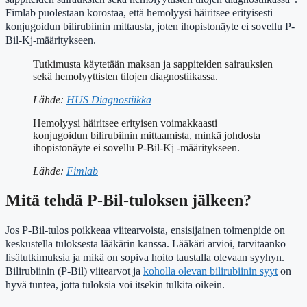
Fimlab puolestaan korostaa, että hemolyysi häiritsee erityisesti
konjugoidun bilirubiinin mittausta, joten ihopistonäyte ei sovellu P-
Bil-Kj-määritykseen.
Tutkimusta käytetään maksan ja sappiteiden sairauksien
sekä hemolyyttisten tilojen diagnostiikassa.
Lähde:
HUS Diagnostiikka
Hemolyysi häiritsee erityisen voimakkaasti
konjugoidun bilirubiinin mittaamista, minkä johdosta
ihopistonäyte ei sovellu P-Bil-Kj -määritykseen.
Lähde:
Fimlab
Mitä tehdä P-Bil-tuloksen jälkeen?
Jos P-Bil-tulos poikkeaa viitearvoista, ensisijainen toimenpide on
keskustella tuloksesta lääkärin kanssa. Lääkäri arvioi, tarvitaanko
lisätutkimuksia ja mikä on sopiva hoito taustalla olevaan syyhyn.
Bilirubiinin (P-Bil) viitearvot ja
koholla olevan bilirubiinin syyt
on
hyvä tuntea, jotta tuloksia voi itsekin tulkita oikein.