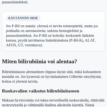
punasoluindeksit.
KÄYTÄNNÖN OHJE
Jos P-Bil on matala: yleensä ei tarvita toimenpiteitä, mutta jos
potilaalla on anemiaoireita, tarkista hemoglobiini ja
punasoluindeksit. Jos P-Bil on koholla: keskustele lääkärin
kanssa, pyydä tarvittaessa lisätutkimuksia (P-Bil-Kj, ALAT,
AFOS, GT, verenkuva).
Miten bilirubiinia voi alentaa?
Bilirubiinitason alentaminen riippuu täysin siitä, mikä kohoamisen
taustalla on. Jos kyseessä on hyvänlaatuinen Gilbertin oireyhtymä,
hoitoa ei yleensä tarvita.
Ruokavalion vaikutus bilirubiinitasoon
Maksan hyvinvointia voi tukea terveellisellä ruokavaliolla, riittävällä
nesteytyksellä ja välttämällä liiallista alkoholin käyttöä. Nämä