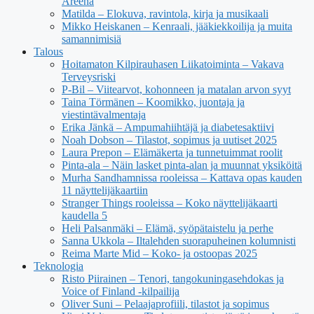
Areena
Matilda – Elokuva, ravintola, kirja ja musikaali
Mikko Heiskanen – Kenraali, jääkiekkoilija ja muita
samannimisiä
Talous
Hoitamaton Kilpirauhasen Liikatoiminta – Vakava
Terveysriski
P-Bil – Viitearvot, kohonneen ja matalan arvon syyt
Taina Törmänen – Koomikko, juontaja ja
viestintävalmentaja
Erika Jänkä – Ampumahiihtäjä ja diabetesaktiivi
Noah Dobson – Tilastot, sopimus ja uutiset 2025
Laura Prepon – Elämäkerta ja tunnetuimmat roolit
Pinta-ala – Näin lasket pinta-alan ja muunnat yksiköitä
Murha Sandhamnissa rooleissa – Kattava opas kauden
11 näyttelijäkaartiin
Stranger Things rooleissa – Koko näyttelijäkaarti
kaudella 5
Heli Palsanmäki – Elämä, syöpätaistelu ja perhe
Sanna Ukkola – Iltalehden suorapuheinen kolumnisti
Reima Marte Mid – Koko- ja ostoopas 2025
Teknologia
Risto Piirainen – Tenori, tangokuningasehdokas ja
Voice of Finland -kilpailija
Oliver Suni – Pelaajaprofiili, tilastot ja sopimus