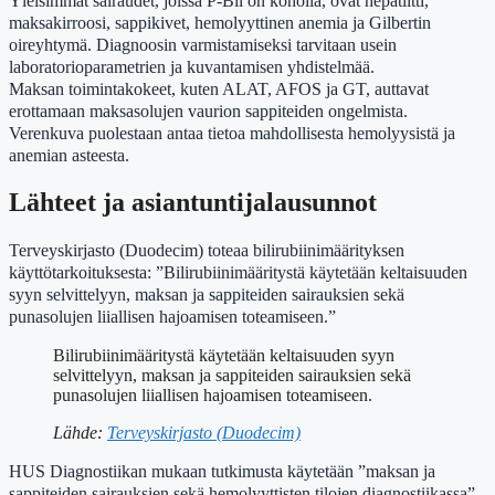
Yleisimmät sairaudet, joissa P-Bil on koholla, ovat hepatiitti,
maksakirroosi, sappikivet, hemolyyttinen anemia ja Gilbertin
oireyhtymä. Diagnoosin varmistamiseksi tarvitaan usein
laboratorioparametrien ja kuvantamisen yhdistelmää.
Maksan toimintakokeet, kuten ALAT, AFOS ja GT, auttavat
erottamaan maksasolujen vaurion sappiteiden ongelmista.
Verenkuva puolestaan antaa tietoa mahdollisesta hemolyysistä ja
anemian asteesta.
Lähteet ja asiantuntijalausunnot
Terveyskirjasto (Duodecim) toteaa bilirubiinimäärityksen
käyttötarkoituksesta: ”Bilirubiinimääritystä käytetään keltaisuuden
syyn selvittelyyn, maksan ja sappiteiden sairauksien sekä
punasolujen liiallisen hajoamisen toteamiseen.”
Bilirubiinimääritystä käytetään keltaisuuden syyn
selvittelyyn, maksan ja sappiteiden sairauksien sekä
punasolujen liiallisen hajoamisen toteamiseen.
Lähde:
Terveyskirjasto (Duodecim)
HUS Diagnostiikan mukaan tutkimusta käytetään ”maksan ja
sappiteiden sairauksien sekä hemolyyttisten tilojen diagnostiikassa”.