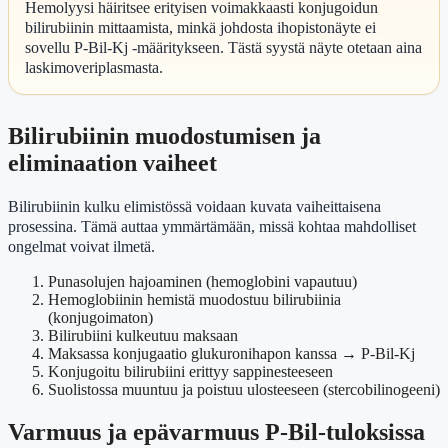
Hemolyysi häiritsee erityisen voimakkaasti konjugoidun
bilirubiinin mittaamista, minkä johdosta ihopistonäyte ei
sovellu P-Bil-Kj -määritykseen. Tästä syystä näyte otetaan aina
laskimoveriplasmasta.
Bilirubiinin muodostumisen ja
eliminaation vaiheet
Bilirubiinin kulku elimistössä voidaan kuvata vaiheittaisena
prosessina. Tämä auttaa ymmärtämään, missä kohtaa mahdolliset
ongelmat voivat ilmetä.
Punasolujen hajoaminen (hemoglobini vapautuu)
Hemoglobiinin hemistä muodostuu bilirubiinia
(konjugoimaton)
Bilirubiini kulkeutuu maksaan
Maksassa konjugaatio glukuronihapon kanssa → P-Bil-Kj
Konjugoitu bilirubiini erittyy sappinesteeseen
Suolistossa muuntuu ja poistuu ulosteeseen (stercobilinogeeni)
Varmuus ja epävarmuus P-Bil-tuloksissa