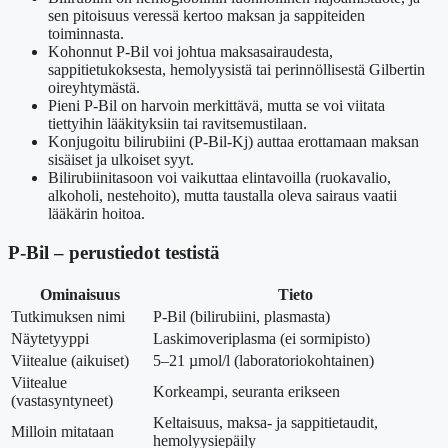
sen pitoisuus veressä kertoo maksan ja sappiteiden
toiminnasta.
Kohonnut P-Bil voi johtua maksasairaudesta,
sappitietukoksesta, hemolyysistä tai perinnöllisestä Gilbertin
oireyhtymästä.
Pieni P-Bil on harvoin merkittävä, mutta se voi viitata
tiettyihin lääkityksiin tai ravitsemustilaan.
Konjugoitu bilirubiini (P-Bil-Kj) auttaa erottamaan maksan
sisäiset ja ulkoiset syyt.
Bilirubiinitasoon voi vaikuttaa elintavoilla (ruokavalio,
alkoholi, nestehoito), mutta taustalla oleva sairaus vaatii
lääkärin hoitoa.
P-Bil – perustiedot testistä
Ominaisuus
Tieto
Tutkimuksen nimi
P-Bil (bilirubiini, plasmasta)
Näytetyyppi
Laskimoveriplasma (ei sormipisto)
Viitealue (aikuiset)
5–21 µmol/l (laboratoriokohtainen)
Viitealue
Korkeampi, seuranta erikseen
(vastasyntyneet)
Keltaisuus, maksa- ja sappitietaudit,
Milloin mitataan
hemolyysiepäily