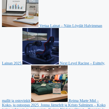
Vertaa Lainat – Näin Löydät Halvimman
Lainan 2025
Next Level Racing – Esittely,
mallit ja ostovinkit
Reima Marte Mid –
Koko- ja ostoopas 2025
Jonna Järnefelt ja Kristo Salminen – Koko