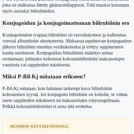
joka on maksassa liitetty glukuronihappoon. Tätä muotoa kutsutaan
myös suoraksi bilirubiiniksi.
Konjugoidun ja konjugoimattoman bilirubiinin ero
Konjugoimaton (vapaa) bilirubiini on rasvaliukoinen ja kulkeutuu
veressä albumiiniin sitoutuneena. Maksassa tapahtuvan konjugaation
jälkeen bilirubiini muuttuu vesiliukoiseksi ja erittyy sappinesteen
kautta suolistoon. Konjugoidun bilirubiinin määritys auttaa
erottamaan, johtuuko kohonnut kokonaisbilirubiini maksasolujen
vauriosta vai sappiteiden tukoksesta.
Miksi P-Bil-Kj mitataan erikseen?
P-Bil-Kj mitataan, kun halutaan tarkempi kuva bilirubiinin
kohoamisen syystä. Jos konjugoitu bilirubiini on koholla, se viittaa
usein sappiteiden tukokseen tai maksasolujen eritysongelmaan.
Pelkkä kokonaisbilirubiini ei anna tätä erottelua.
HUOMIOI NÄYTTEENOTOSSA