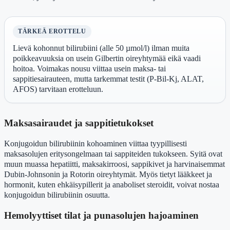
TÄRKEÄ EROTTELU
Lievä kohonnut bilirubiini (alle 50 µmol/l) ilman muita
poikkeavuuksia on usein Gilbertin oireyhtymää eikä vaadi
hoitoa. Voimakas nousu viittaa usein maksa- tai
sappitiesairauteen, mutta tarkemmat testit (P-Bil-Kj, ALAT,
AFOS) tarvitaan erotteluun.
Maksasairaudet ja sappitietukokset
Konjugoidun bilirubiinin kohoaminen viittaa tyypillisesti
maksasolujen eritysongelmaan tai sappiteiden tukokseen. Syitä ovat
muun muassa hepatiitti, maksakirroosi, sappikivet ja harvinaisemmat
Dubin-Johnsonin ja Rotorin oireyhtymät. Myös tietyt lääkkeet ja
hormonit, kuten ehkäisypillerit ja anaboliset steroidit, voivat nostaa
konjugoidun bilirubiinin osuutta.
Hemolyyttiset tilat ja punasolujen hajoaminen