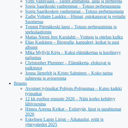
Virpi Valtavaara – Tiedot ammatista, iästä ja perheestä
Sonja Saarikoski vanhemmat – Totuus perhetaustasta
Sonja Saarikosken vanhemmat – Totuus perhetaustasta
Zadig Voltaire Laukku – Hinnat, ostokanavat ja vertailu
Suomessa
Tommi Pärmäkoski lapsi – Totuus perheuutisista ja
spekulaatioista
Matias Niemi Jere Karalahti – Voittaja ja ottelun kulku
Elias Kaskinen – Biografia, kappaleet, keikat ja uusi
albumi
Mika Myllylä Kirja – Kaksi elämäkertaa ja kuolinsyy
paljastuu
Christopher Plummer – Elämäkerta, elokuvat ja
palkinnot
Jonna Järnefelt ja Kristo Salminen – Koko tarina
suhteesta ja avioeroista
Ilmasto
Avoimet työpaikat Pohjois-Pohjanmaa – Katso kaikki
työpaikat
12 kk euribor ennuste 2026 – Näin korko kehittyy
lähivuosina
Himos Areena Keikat – Esiintyjät, liput ja tapahtumat
2026
Eskelisen Lapin Linjat – Aikataulut, reitit ja
yhteystiedot 2025