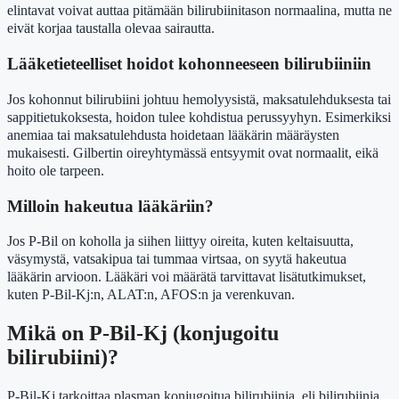
elintavat voivat auttaa pitämään bilirubiinitason normaalina, mutta ne
eivät korjaa taustalla olevaa sairautta.
Lääketieteelliset hoidot kohonneeseen bilirubiiniin
Jos kohonnut bilirubiini johtuu hemolyysistä, maksatulehduksesta tai
sappitietukoksesta, hoidon tulee kohdistua perussyyhyn. Esimerkiksi
anemiaa tai maksatulehdusta hoidetaan lääkärin määräysten
mukaisesti. Gilbertin oireyhtymässä entsyymit ovat normaalit, eikä
hoito ole tarpeen.
Milloin hakeutua lääkäriin?
Jos P-Bil on koholla ja siihen liittyy oireita, kuten keltaisuutta,
väsymystä, vatsakipua tai tummaa virtsaa, on syytä hakeutua
lääkärin arvioon. Lääkäri voi määrätä tarvittavat lisätutkimukset,
kuten P-Bil-Kj:n, ALAT:n, AFOS:n ja verenkuvan.
Mikä on P-Bil-Kj (konjugoitu
bilirubiini)?
P-Bil-Kj tarkoittaa plasman konjugoitua bilirubiinia, eli bilirubiinia,