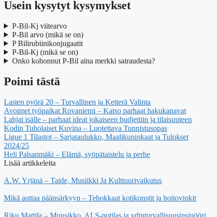
Usein kysytyt kysymykset
P-Bil-Kj viitearvo
P-Bil arvo (mikä se on)
P Bilirubiinikonjugaatit
P-Bil-Kj (mikä se on)
Onko kohonnut P-Bil aina merkki sairaudesta?
Poimi tästä
Lasten pyörä 20 – Turvallinen ja Ketterä Valinta
Avoimet työpaikat Rovaniemi – Katso parhaat hakukanavat
Lahjat isälle – parhaat ideat jokaiseen budjettiin ja tilaisuuteen
Kodin Tuholaiset Kuvina – Luotettava Tunnistusopas
Ligue 1 Tilastot – Sarjataulukko, Maalikuninkaat ja Tulokset
2024/25
Heli Palsanmäki – Elämä, syöpätaistelu ja perhe
Lisää artikkeleita
A.W. Yrjänä – Taide, Musiikki Ja Kulttuurivaikutus
Mikä auttaa päänsärkyyn – Tehokkaat kotikonstit ja hoitovinkit
Riku Mattila – Muusikko, ALS-potilas ja ydinturvallisuusinsinööri