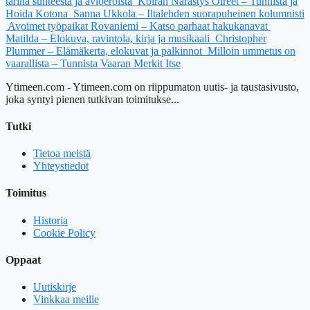
tarina suhteesta ja avioeroista
Koiran Närästys Oireet – Tunnista ja
Hoida Kotona
Sanna Ukkola – Iltalehden suorapuheinen kolumnisti
Avoimet työpaikat Rovaniemi – Katso parhaat hakukanavat
Matilda – Elokuva, ravintola, kirja ja musikaali
Christopher
Plummer – Elämäkerta, elokuvat ja palkinnot
Milloin ummetus on
vaarallista – Tunnista Vaaran Merkit Itse
Ytimeen.com - Ytimeen.com on riippumaton uutis- ja taustasivusto,
joka syntyi pienen tutkivan toimitukse...
Tutki
Tietoa meistä
Yhteystiedot
Toimitus
Historia
Cookie Policy
Oppaat
Uutiskirje
Vinkkaa meille