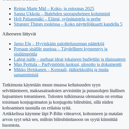
Reima Marte Mid – Koko- ja ostoopas 2025
Sanna Ukkola – Iltalehden suorapuheinen kolumnisti
Heli Palsanmäki – Elämä, syöpätaistelu ja perhe
Stranger Things rooleissa – Koko näyttelijäkaarti kaudella 5
Aiheeseen liittyvät
Jarno Elg – Hyvinkään paloittelusurman päätekijä
Porsaan sisäfile uunissa – Täydellinen kypsennys ja
sisälämpötila
Lahjat isälle – parhaat ideat jokaiseen budjettiin ja tilaisuuteen
Max Perttula – Parfymöörin tuoksut, ulosotto ja dokumentti
Mikko Heiskanen – Kenraali, jääkiekkoilija ja muita
samannimisiä
Tutkimusta käytetään muun muassa keltaisuuden syyn
selvittämiseen, maksasairauksien arviointiin ja punasolujen liiallisen
hajoamisen toteamiseen. Tulosten tulkinnassa olennaista on erottaa
toisistaan konjugoimaton ja konjugoitu bilirubiini, sillä niiden
kohoamisen taustalla on erilaisia syitä.
Artikkelissa käymme läpi P-Bilin viitearvot, kohonneen ja matalan
arvon syyt sekä sen, milloin bilirubiinitasoon on syytä kiinnittää
huomiota.