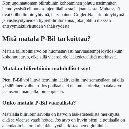
Konjugoimattoman bilirubiinin kohoaminen johtuu useimmiten
hemolyysistä eli punasolujen liiallisesta hajoamisesta. Muita syitä
ovat Gilbertin oireyhtymä, harvinainen Crigler-Najjarin oireyhtymä
ja vastasyntyneiden hyperbilirubinemia, joka johtuu maksan
entsyymiaktiivisuuden vähäisyydestä.
Mitä matala P-Bil tarkoittaa?
Matala bilirubiiniarvo on huomattavasti harvinaisempi löydös kuin
kohonnut arvo, eikä sillä yleensä ole lääketieteellistä merkitystä.
Matalan bilirubiinin mahdolliset syyt
Pieni P-Bil voi liittyä tiettyihin lääkityksiin, ravitsemustilaan tai olla
yksilöllinen vaihtelu. Jos potilaalla ei ole muita oireita, matala arvo
jää usein ilman jatkotoimenpiteitä.
Onko matala P-Bil vaarallista?
Matalalla bilirubiiniarvolla on harvoin lääketieteellistä merkitystä,
eikä se yleensä vaadi hoitoa. Jos arvo on hyvin pieni ja potilaalla on
anemiaoireita, on kuitenkin syytä tarkistaa hemoglobiini ja