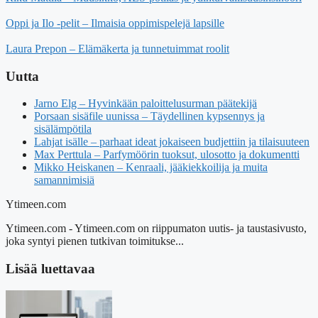
Oppi ja Ilo -pelit – Ilmaisia oppimispelejä lapsille
Laura Prepon – Elämäkerta ja tunnetuimmat roolit
Uutta
Jarno Elg – Hyvinkään paloittelusurman päätekijä
Porsaan sisäfile uunissa – Täydellinen kypsennys ja
sisälämpötila
Lahjat isälle – parhaat ideat jokaiseen budjettiin ja tilaisuuteen
Max Perttula – Parfymöörin tuoksut, ulosotto ja dokumentti
Mikko Heiskanen – Kenraali, jääkiekkoilija ja muita
samannimisiä
Ytimeen.com
Ytimeen.com - Ytimeen.com on riippumaton uutis- ja taustasivusto,
joka syntyi pienen tutkivan toimitukse...
Lisää luettavaa