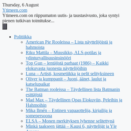
Thursday, 6 August
Ytimeen.com
Ytimeen.com on riippumaton uutis- ja taustasivusto, joka syntyi
pienen tutkivan toimitukse...
Politiikka
American Pie Rooleissa – Lista näyttelijöistä ja
hahmoista
Riku Mattila – Muusikko, ALS-potilas ja
ydinturvallisuusinsinööri
Top Gun – lentäjistä parhaat (1986) – Kaikki
elokuvasta juonesta näyttelijöihin
Luna – Artisti, kosmetiikka ja pelit selityksineen
Oliver ja kumppanit – Juoni, äänet, laulut ja
katselupaikat
The Batman rooleissa – Täydellinen lista Batmanin
esittäjistä
Mad Max – Täydellinen Opas Elokuviin, Peleihin ja
Hahmoihin
Mika Ilmén – Entinen vapaaottelija, kirjailija ja
somepersoona
ELSA – Monen merkityksen lyhenne selitettynä
Minkä taakseen jättää – Kausi 6, näyttelijät ja Yle