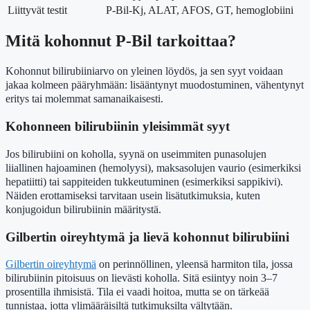
Liittyvät testit
P-Bil-Kj, ALAT, AFOS, GT, hemoglobiini
Mitä kohonnut P-Bil tarkoittaa?
Kohonnut bilirubiiniarvo on yleinen löydös, ja sen syyt voidaan
jakaa kolmeen pääryhmään: lisääntynyt muodostuminen, vähentynyt
eritys tai molemmat samanaikaisesti.
Kohonneen bilirubiinin yleisimmät syyt
Jos bilirubiini on koholla, syynä on useimmiten punasolujen
liiallinen hajoaminen (hemolyysi), maksasolujen vaurio (esimerkiksi
hepatiitti) tai sappiteiden tukkeutuminen (esimerkiksi sappikivi).
Näiden erottamiseksi tarvitaan usein lisätutkimuksia, kuten
konjugoidun bilirubiinin määritystä.
Gilbertin oireyhtymä ja lievä kohonnut bilirubiini
Gilbertin oireyhtymä
on perinnöllinen, yleensä harmiton tila, jossa
bilirubiinin pitoisuus on lievästi koholla. Sitä esiintyy noin 3–7
prosentilla ihmisistä. Tila ei vaadi hoitoa, mutta se on tärkeää
tunnistaa, jotta ylimääräisiltä tutkimuksilta vältytään.