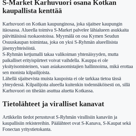
S-Market Karhuvuori osana Kotkan
kaupallista kenttää
Karhuvuori on Kotkan kaupunginosa, joka sijaitsee kaupungin
itäosassa. Alueella toimiva S-Market palvelee lähialueen asukkaita
päivittäisissä ruokaostoissa. Myymälä on osa Kymen Seudun
Osuuskaupan toimintaa, joka on yksi S-Ryhmän alueellisista
jäsenyyhteisöistä.
S-Ryhmän ketjumalli takaa valikoiman yhtenäisyyden, mutta
paikalliset erityispiirteet voivat vaihdella. Kauppa ei ole
yksityisomisteinen, vaan asiakasomistajien hallinnoima, mikä erottaa
sen monista kilpailijoista.
Lähellä sijaitsevista muista kaupoista ei ole tarkkaa tietoa tässä
yhteydessä. Kilpailijoita alueella kuitenkin todennäköisesti on, sillä
Karhuvuori on tiheään asuttua aluetta Kotkassa.
Tietolähteet ja viralliset kanavat
Artikkelin tiedot perustuvat S-Ryhmän virallisiin kanaviin ja
kaupallisiin rekistereihin. Päälähteet ovat S-Kanava, S-Kaupat sekä
Fonectan yritystietokanta.