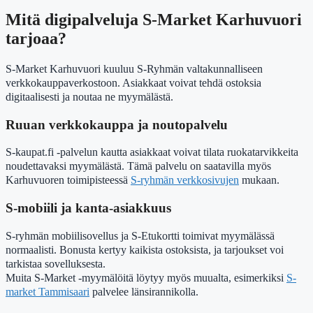
Mitä digipalveluja S-Market Karhuvuori
tarjoaa?
S-Market Karhuvuori kuuluu S-Ryhmän valtakunnalliseen
verkkokauppaverkostoon. Asiakkaat voivat tehdä ostoksia
digitaalisesti ja noutaa ne myymälästä.
Ruuan verkkokauppa ja noutopalvelu
S-kaupat.fi -palvelun kautta asiakkaat voivat tilata ruokatarvikkeita
noudettavaksi myymälästä. Tämä palvelu on saatavilla myös
Karhuvuoren toimipisteessä
S-ryhmän verkkosivujen
mukaan.
S-mobiili ja kanta-asiakkuus
S-ryhmän mobiilisovellus ja S-Etukortti toimivat myymälässä
normaalisti. Bonusta kertyy kaikista ostoksista, ja tarjoukset voi
tarkistaa sovelluksesta.
Muita S-Market -myymälöitä löytyy myös muualta, esimerkiksi
S-
market Tammisaari
palvelee länsirannikolla.