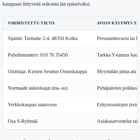
kauppaan liittyvistä seikoista jää epäselväksi.
VARMISTETTU TIETO
AVOIN KYSYMYS TA
Sijainti: Tarinatie 2-4, 48350 Kotka
Perustamisvuosi tai hi
Puhelinnumero: 010 76 35450
Tarkka Y-tunnus kaupp
Omistaja: Kymen Seudun Osuuskauppa
Myymälän pinta-ala n
Normaalit aukioloajat (ma–su)
Pyhäpäivien poikkeava
Verkkokaupan saatavuus
Erityisosastojen (esi
Osa S-Ryhmää
Asiakasarvostelut tai