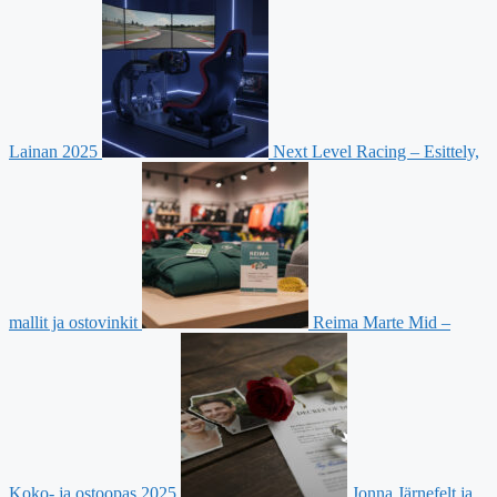
Lainan 2025
Next Level Racing – Esittely,
mallit ja ostovinkit
Reima Marte Mid –
Koko- ja ostoopas 2025
Jonna Järnefelt ja