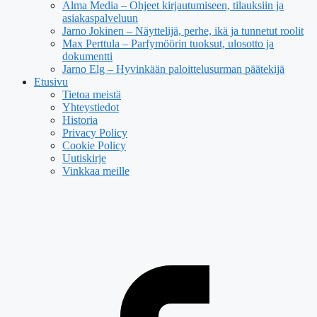
Alma Media – Ohjeet kirjautumiseen, tilauksiin ja
asiakaspalveluun
Jarno Jokinen – Näyttelijä, perhe, ikä ja tunnetut roolit
Max Perttula – Parfymöörin tuoksut, ulosotto ja
dokumentti
Jarno Elg – Hyvinkään paloittelusurman päätekijä
Etusivu
Tietoa meistä
Yhteystiedot
Historia
Privacy Policy
Cookie Policy
Uutiskirje
Vinkkaa meille