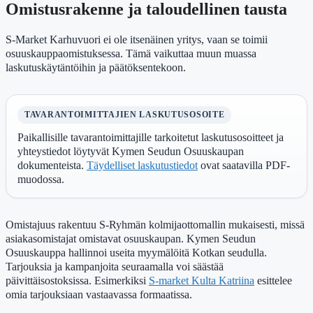
Omistusrakenne ja taloudellinen tausta
S-Market Karhuvuori ei ole itsenäinen yritys, vaan se toimii
osuuskauppaomistuksessa. Tämä vaikuttaa muun muassa
laskutuskäytäntöihin ja päätöksentekoon.
TAVARANTOIMITTAJIEN LASKUTUSOSOITE
Paikallisille tavarantoimittajille tarkoitetut laskutusosoitteet ja
yhteystiedot löytyvät Kymen Seudun Osuuskaupan
dokumenteista.
Täydelliset laskutustiedot
ovat saatavilla PDF-
muodossa.
Omistajuus rakentuu S-Ryhmän kolmijaottomallin mukaisesti, missä
asiakasomistajat omistavat osuuskaupan. Kymen Seudun
Osuuskauppa hallinnoi useita myymälöitä Kotkan seudulla.
Tarjouksia ja kampanjoita seuraamalla voi säästää
päivittäisostoksissa. Esimerkiksi
S-market Kulta Katriina
esittelee
omia tarjouksiaan vastaavassa formaatissa.