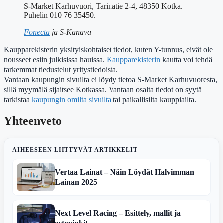
S-Market Karhuvuori, Tarinatie 2-4, 48350 Kotka.
Puhelin 010 76 35450.
Fonecta
ja S-Kanava
Kaupparekisterin yksityiskohtaiset tiedot, kuten Y-tunnus, eivät ole
nousseet esiin julkisissa hauissa.
Kaupparekisterin
kautta voi tehdä
tarkemmat tiedustelut yritystiedoista.
Vantaan kaupungin sivuilta ei löydy tietoa S-Market Karhuvuoresta,
sillä myymälä sijaitsee Kotkassa. Vantaan osalta tiedot on syytä
tarkistaa
kaupungin omilta sivuilta
tai paikallisilta kauppiailta.
Yhteenveto
AIHEESEEN LIITTYVÄT ARTIKKELIT
Vertaa Lainat – Näin Löydät Halvimman
Lainan 2025
Next Level Racing – Esittely, mallit ja
ostovinkit