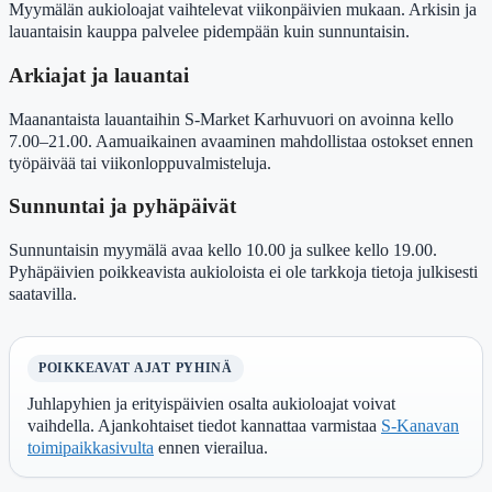
Myymälän aukioloajat vaihtelevat viikonpäivien mukaan. Arkisin ja
lauantaisin kauppa palvelee pidempään kuin sunnuntaisin.
Arkiajat ja lauantai
Maanantaista lauantaihin S-Market Karhuvuori on avoinna kello
7.00–21.00. Aamuaikainen avaaminen mahdollistaa ostokset ennen
työpäivää tai viikonloppuvalmisteluja.
Sunnuntai ja pyhäpäivät
Sunnuntaisin myymälä avaa kello 10.00 ja sulkee kello 19.00.
Pyhäpäivien poikkeavista aukioloista ei ole tarkkoja tietoja julkisesti
saatavilla.
POIKKEAVAT AJAT PYHINÄ
Juhlapyhien ja erityispäivien osalta aukioloajat voivat
vaihdella. Ajankohtaiset tiedot kannattaa varmistaa
S-Kanavan
toimipaikkasivulta
ennen vierailua.