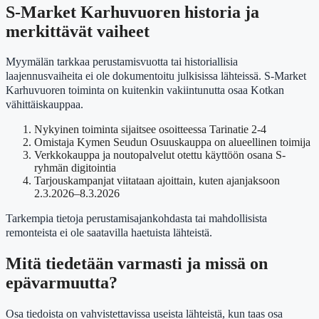
S-Market Karhuvuoren historia ja
merkittävät vaiheet
Myymälän tarkkaa perustamisvuotta tai historiallisia
laajennusvaiheita ei ole dokumentoitu julkisissa lähteissä. S-Market
Karhuvuoren toiminta on kuitenkin vakiintunutta osaa Kotkan
vähittäiskauppaa.
Nykyinen toiminta sijaitsee osoitteessa Tarinatie 2-4
Omistaja Kymen Seudun Osuuskauppa on alueellinen toimija
Verkkokauppa ja noutopalvelut otettu käyttöön osana S-
ryhmän digitointia
Tarjouskampanjat viitataan ajoittain, kuten ajanjaksoon
2.3.2026–8.3.2026
Tarkempia tietoja perustamisajankohdasta tai mahdollisista
remonteista ei ole saatavilla haetuista lähteistä.
Mitä tiedetään varmasti ja missä on
epävarmuutta?
Osa tiedoista on vahvistettavissa useista lähteistä, kun taas osa