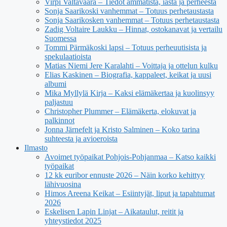
Virpi Valtavaara – Tiedot ammatista, iästä ja perheestä
Sonja Saarikoski vanhemmat – Totuus perhetaustasta
Sonja Saarikosken vanhemmat – Totuus perhetaustasta
Zadig Voltaire Laukku – Hinnat, ostokanavat ja vertailu
Suomessa
Tommi Pärmäkoski lapsi – Totuus perheuutisista ja
spekulaatioista
Matias Niemi Jere Karalahti – Voittaja ja ottelun kulku
Elias Kaskinen – Biografia, kappaleet, keikat ja uusi
albumi
Mika Myllylä Kirja – Kaksi elämäkertaa ja kuolinsyy
paljastuu
Christopher Plummer – Elämäkerta, elokuvat ja
palkinnot
Jonna Järnefelt ja Kristo Salminen – Koko tarina
suhteesta ja avioeroista
Ilmasto
Avoimet työpaikat Pohjois-Pohjanmaa – Katso kaikki
työpaikat
12 kk euribor ennuste 2026 – Näin korko kehittyy
lähivuosina
Himos Areena Keikat – Esiintyjät, liput ja tapahtumat
2026
Eskelisen Lapin Linjat – Aikataulut, reitit ja
yhteystiedot 2025