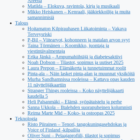
Areena
Matilda – Elokuva, ravintola, kirja ja musikaali
Mikko Heiskanen – Kenraali, jääkiekkoilija ja muita
samannimisiä
Talous
Hoitamaton Kilpirauhasen Liikatoiminta – Vakava
Terveysriski
P-Bil – Viitearvot, kohonneen ja matalan arvon syyt
Taina Törmänen – Koomikko, juontaja ja
viestintävalmentaja
Erika Jänkä – Ampumahiihtäjä ja diabetesaktiivi
Noah Dobson – Tilastot, sopimus ja uutiset 2025
Laura Prepon – Elämäkerta ja tunnetuimmat roolit
Pinta-ala – Näin lasket pinta-alan ja muunnat yksiköitä
Murha Sandhamnissa rooleissa – Kattava opas kauden
11 näyttelijäkaartiin
Stranger Things rooleissa – Koko näyttelijäkaarti
kaudella 5
Heli Palsanmäki – Elämä, syöpätaistelu ja perhe
Sanna Ukkola – Iltalehden suorapuheinen kolumnisti
Reima Marte Mid – Koko- ja ostoopas 2025
Teknologia
Risto Piirainen – Tenori, tangokuningasehdokas ja
Voice of Finland -kilpailija
Oliver Suni – Pelaajaprofiili, tilastot ja sopimus