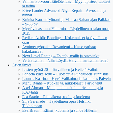
Vanhan Porvoon Jäätelötehdas – Myyntipisteet, tuotteet
ja tarina
Estée Lauder Advanced Night Repair – Arvostelut ja
hinnat
Kuinka Kauan Työnantaja Maksaa Sairausajan Palkkaa
– 9-56 pv
Myytävät asunnot Ylitornio – Täydellinen ostajan opas
2025
Redken Acidic Bonding – Kokemukset ja täydellinen
opas
Avoimet työpaikat Rovaniemi – Katso parhaat
hakukanavat
Next Level Racing – Esittely, mallit ja ostovinkit
Vertaa Lainat – Näin Löydät Halvimman Lainan 2025
Arjen ilmiöt
Lasten pyörä 20 – Turvallinen ja Ketterä Valinta
Fonecta kuka soitti – Luotettava Puheluiden Tunnistus
Lounas Kaarina – Hyvä Valikoima ja Laadukas Palvelu
Manu Raahe – Ruokali ta, aukioloajat ja arvo telut
Axel Åhman – Monipuolinen kulttuurivaikuttaja ja
KAJ-tähti
Esa Saario – Elämäkerta, roolit ja kuolema
Silja Serenade – Täydellinen opas Helsinki-
Tukholmaan
Eva Braun – Elämä, kuolema ja suhde Hitleriin