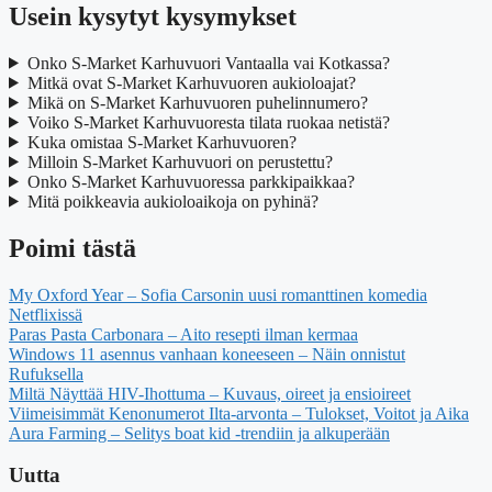
Usein kysytyt kysymykset
Onko S-Market Karhuvuori Vantaalla vai Kotkassa?
Mitkä ovat S-Market Karhuvuoren aukioloajat?
Mikä on S-Market Karhuvuoren puhelinnumero?
Voiko S-Market Karhuvuoresta tilata ruokaa netistä?
Kuka omistaa S-Market Karhuvuoren?
Milloin S-Market Karhuvuori on perustettu?
Onko S-Market Karhuvuoressa parkkipaikkaa?
Mitä poikkeavia aukioloaikoja on pyhinä?
Poimi tästä
My Oxford Year – Sofia Carsonin uusi romanttinen komedia
Netflixissä
Paras Pasta Carbonara – Aito resepti ilman kermaa
Windows 11 asennus vanhaan koneeseen – Näin onnistut
Rufuksella
Miltä Näyttää HIV-Ihottuma – Kuvaus, oireet ja ensioireet
Viimeisimmät Kenonumerot Ilta-arvonta – Tulokset, Voitot ja Aika
Aura Farming – Selitys boat kid -trendiin ja alkuperään
Uutta