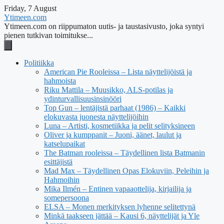
Friday, 7 August
Ytimeen.com
Ytimeen.com on riippumaton uutis- ja taustasivusto, joka syntyi
pienen tutkivan toimitukse...
Politiikka
American Pie Rooleissa – Lista näyttelijöistä ja
hahmoista
Riku Mattila – Muusikko, ALS-potilas ja
ydinturvallisuusinsinööri
Top Gun – lentäjistä parhaat (1986) – Kaikki
elokuvasta juonesta näyttelijöihin
Luna – Artisti, kosmetiikka ja pelit selityksineen
Oliver ja kumppanit – Juoni, äänet, laulut ja
katselupaikat
The Batman rooleissa – Täydellinen lista Batmanin
esittäjistä
Mad Max – Täydellinen Opas Elokuviin, Peleihin ja
Hahmoihin
Mika Ilmén – Entinen vapaaottelija, kirjailija ja
somepersoona
ELSA – Monen merkityksen lyhenne selitettynä
Minkä taakseen jättää – Kausi 6, näyttelijät ja Yle