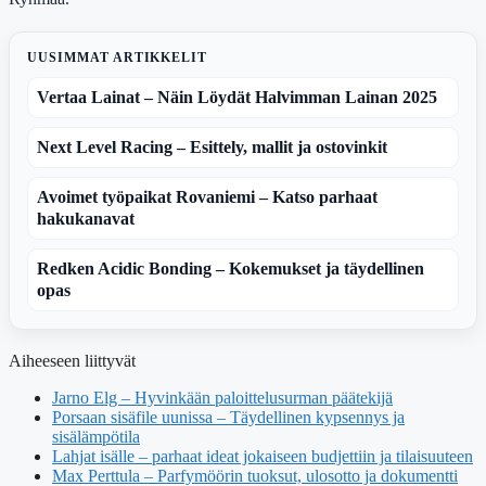
UUSIMMAT ARTIKKELIT
Vertaa Lainat – Näin Löydät Halvimman Lainan 2025
Next Level Racing – Esittely, mallit ja ostovinkit
Avoimet työpaikat Rovaniemi – Katso parhaat
hakukanavat
Redken Acidic Bonding – Kokemukset ja täydellinen
opas
Aiheeseen liittyvät
Jarno Elg – Hyvinkään paloittelusurman päätekijä
Porsaan sisäfile uunissa – Täydellinen kypsennys ja
sisälämpötila
Lahjat isälle – parhaat ideat jokaiseen budjettiin ja tilaisuuteen
Max Perttula – Parfymöörin tuoksut, ulosotto ja dokumentti