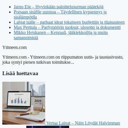
Jarno Elg – Hyvinkään paloittelusurman päätekijä
Porsaan sisäfile uunissa – Täydellinen kypsennys ja
sisälämpötila
Lahjat isälle – parhaat ideat jokaiseen budjettiin ja tilaisuuteen
Max Perttula – Parfymöörin tuoksut, ulosotto ja dokumentti
Mikko Heiskanen – Kenraali, jääkiekkoilija ja muita
samannimisiä
Ytimeen.com
Ytimeen.com - Ytimeen.com on riippumaton uutis- ja taustasivusto,
joka syntyi pienen tutkivan toimitukse...
Lisää luettavaa
Vertaa Lainat – Näin Löydät Halvimman