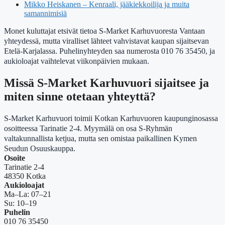
Mikko Heiskanen – Kenraali, jääkiekkoilija ja muita
samannimisiä
Monet kuluttajat etsivät tietoa S-Market Karhuvuoresta Vantaan
yhteydessä, mutta viralliset lähteet vahvistavat kaupan sijaitsevan
Etelä-Karjalassa. Puhelinyhteyden saa numerosta 010 76 35450, ja
aukioloajat vaihtelevat viikonpäivien mukaan.
Missä S-Market Karhuvuori sijaitsee ja
miten sinne otetaan yhteyttä?
S-Market Karhuvuori toimii Kotkan Karhuvuoren kaupunginosassa
osoitteessa Tarinatie 2-4. Myymälä on osa S-Ryhmän
valtakunnallista ketjua, mutta sen omistaa paikallinen Kymen
Seudun Osuuskauppa.
Osoite
Tarinatie 2-4
48350 Kotka
Aukioloajat
Ma–La: 07–21
Su: 10–19
Puhelin
010 76 35450