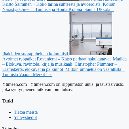
Kristo Salminen – Koko tarina suhteesta ja avioeroista
Koiran
Närästys Oireet – Tunnista ja Hoida Kotona
Sanna Ukkola –
Iltalehden suorapuheinen kolumnisti
Avoimet työpaikat Rovaniemi – Katso parhaat hakukanavat
Matilda
– Elokuva, ravintola, kirja ja musikaali
Christopher Plummer –
Elämäkerta, elokuvat ja palkinnot
Milloin ummetus on vaarallista –
Tunnista Vaaran Merkit Itse
Ytimeen.com - Ytimeen.com on riippumaton uutis- ja taustasivusto,
joka syntyi pienen tutkivan toimitukse...
Tutki
Tietoa meistä
Yhteystiedot
Toimitus