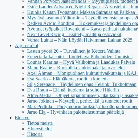
Vanhan Porvoon Jäätelötehdas – Myyntipisteet, tuotteet ja
Estée Lauder Advanced Night Repair – Arvostelut ja hin
Kuinka Kauan Työnantaja Maksaa Sairausajan Palkkaa –
Myytävät asunnot Ylitornio – Täydellinen ostajan opas 
Redken Acidic Bonding – Kokemukset ja täydellinen op
Avoimet työpaikat Rovaniemi – Katso parhaat hakukana
Next Level Racing – Esittely, mallit ja ostovinkit
Vertaa Lainat – Näin Löydät Halvimman Lainan 2025
Arjen ilmiöt
Lasten pyörä 20 – Turvallinen ja Ketterä Valinta
Fonecta kuka soitti – Luotettava Puheluiden Tunnistus
Lounas Kaarina – Hyvä Valikoima ja Laadukas Palvelu
Manu Raahe – Ruokali ta, aukioloajat ja arvo telut
Axel Åhman – Monipuolinen kulttuurivaikuttaja ja KAJ-t
Esa Saario – Elämäkerta, roolit ja kuolema
Silja Serenade – Täydellinen opas Helsinki-Tukholmaan
Eva Braun – Elämä, kuolema ja suhde Hitleriin
Alma Media – Ohjeet kirjautumiseen, tilauksiin ja asiaka
Jarno Jokinen – Näyttelijä, perhe, ikä ja tunnetut roolit
Max Perttula – Parfymöörin tuoksut, ulosotto ja dokumen
Jarno Elg – Hyvinkään paloittelusurman päätekijä
Etusivu
Tietoa meistä
Yhteystiedot
Historia