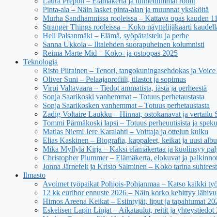
Laura Prepon – Elämäkerta ja tunnetuimmat roolit
Pinta-ala – Näin lasket pinta-alan ja muunnat yksiköitä
Murha Sandhamnissa rooleissa – Kattava opas kauden 11 n
Stranger Things rooleissa – Koko näyttelijäkaarti kaudell
Heli Palsanmäki – Elämä, syöpätaistelu ja perhe
Sanna Ukkola – Iltalehden suorapuheinen kolumnisti
Reima Marte Mid – Koko- ja ostoopas 2025
Teknologia
Risto Piirainen – Tenori, tangokuningasehdokas ja Voice o
Oliver Suni – Pelaajaprofiili, tilastot ja sopimus
Virpi Valtavaara – Tiedot ammatista, iästä ja perheestä
Sonja Saarikoski vanhemmat – Totuus perhetaustasta
Sonja Saarikosken vanhemmat – Totuus perhetaustasta
Zadig Voltaire Laukku – Hinnat, ostokanavat ja vertailu
Tommi Pärmäkoski lapsi – Totuus perheuutisista ja spekul
Matias Niemi Jere Karalahti – Voittaja ja ottelun kulku
Elias Kaskinen – Biografia, kappaleet, keikat ja uusi alb
Mika Myllylä Kirja – Kaksi elämäkertaa ja kuolinsyy pal
Christopher Plummer – Elämäkerta, elokuvat ja palkinno
Jonna Järnefelt ja Kristo Salminen – Koko tarina suhteest
Ilmasto
Avoimet työpaikat Pohjois-Pohjanmaa – Katso kaikki työ
12 kk euribor ennuste 2026 – Näin korko kehittyy lähivu
Himos Areena Keikat – Esiintyjät, liput ja tapahtumat 20
Eskelisen Lapin Linjat – Aikataulut, reitit ja yhteystiedot