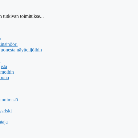
 tutkivan toimitukse...
a
insinööri
uonesta näyttelijöihin
t
istä
hmoihin
soona
annimisiä
sriski
taja