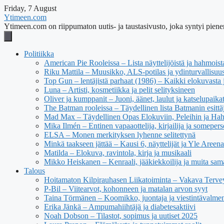
Friday, 7 August
Ytimeen.com
Ytimeen.com on riippumaton uutis- ja taustasivusto, joka syntyi pienen
Politiikka
American Pie Rooleissa – Lista näyttelijöistä ja hahmoist
Riku Mattila – Muusikko, ALS-potilas ja ydinturvallisuus
Top Gun – lentäjistä parhaat (1986) – Kaikki elokuvasta j
Luna – Artisti, kosmetiikka ja pelit selityksineen
Oliver ja kumppanit – Juoni, äänet, laulut ja katselupaika
The Batman rooleissa – Täydellinen lista Batmanin esittäj
Mad Max – Täydellinen Opas Elokuviin, Peleihin ja Ha
Mika Ilmén – Entinen vapaaottelija, kirjailija ja someper
ELSA – Monen merkityksen lyhenne selitettynä
Minkä taakseen jättää – Kausi 6, näyttelijät ja Yle Areena
Matilda – Elokuva, ravintola, kirja ja musikaali
Mikko Heiskanen – Kenraali, jääkiekkoilija ja muita sam
Talous
Hoitamaton Kilpirauhasen Liikatoiminta – Vakava Tervey
P-Bil – Viitearvot, kohonneen ja matalan arvon syyt
Taina Törmänen – Koomikko, juontaja ja viestintävalmen
Erika Jänkä – Ampumahiihtäjä ja diabetesaktiivi
Noah Dobson – Tilastot, sopimus ja uutiset 2025