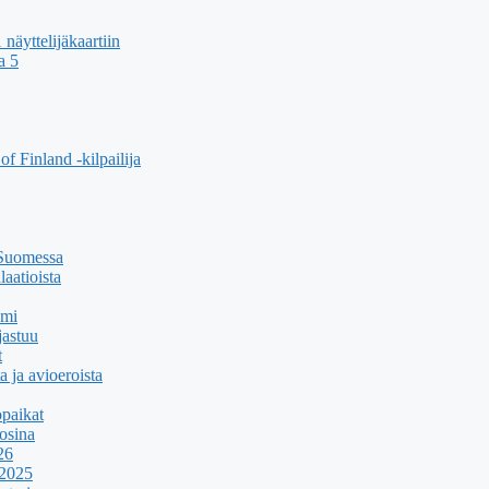
äyttelijäkaartiin
a 5
f Finland -kilpailija
 Suomessa
aatioista
umi
jastuu
t
a ja avioeroista
paikat
osina
26
 2025