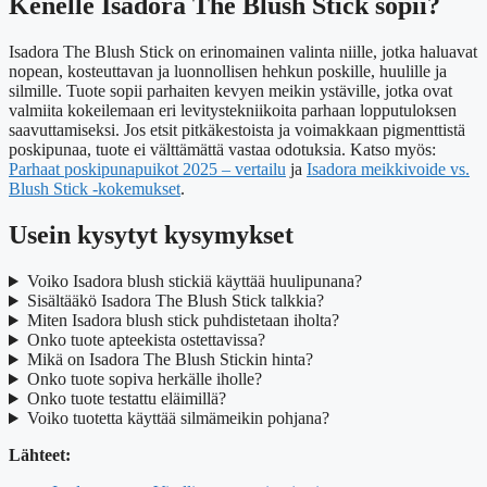
Kenelle Isadora The Blush Stick sopii?
Isadora The Blush Stick on erinomainen valinta niille, jotka haluavat
nopean, kosteuttavan ja luonnollisen hehkun poskille, huulille ja
silmille. Tuote sopii parhaiten kevyen meikin ystäville, jotka ovat
valmiita kokeilemaan eri levitystekniikoita parhaan lopputuloksen
saavuttamiseksi. Jos etsit pitkäkestoista ja voimakkaan pigmenttistä
poskipunaa, tuote ei välttämättä vastaa odotuksia. Katso myös:
Parhaat poskipunapuikot 2025 – vertailu
ja
Isadora meikkivoide vs.
Blush Stick -kokemukset
.
Usein kysytyt kysymykset
Voiko Isadora blush stickiä käyttää huulipunana?
Sisältääkö Isadora The Blush Stick talkkia?
Miten Isadora blush stick puhdistetaan iholta?
Onko tuote apteekista ostettavissa?
Mikä on Isadora The Blush Stickin hinta?
Onko tuote sopiva herkälle iholle?
Onko tuote testattu eläimillä?
Voiko tuotetta käyttää silmämeikin pohjana?
Lähteet: