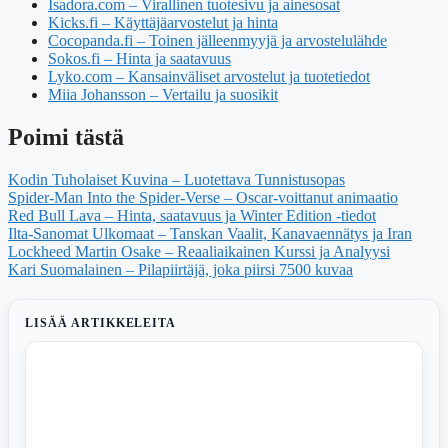
Isadora.com – Virallinen tuotesivu ja ainesosat
Kicks.fi – Käyttäjäarvostelut ja hinta
Cocopanda.fi – Toinen jälleenmyyjä ja arvostelulähde
Sokos.fi – Hinta ja saatavuus
Lyko.com – Kansainväliset arvostelut ja tuotetiedot
Miia Johansson – Vertailu ja suosikit
Poimi tästä
Kodin Tuholaiset Kuvina – Luotettava Tunnistusopas
Spider-Man Into the Spider-Verse – Oscar-voittanut animaatio
Red Bull Lava – Hinta, saatavuus ja Winter Edition -tiedot
Ilta-Sanomat Ulkomaat – Tanskan Vaalit, Kanavaennätys ja Iran
Lockheed Martin Osake – Reaaliaikainen Kurssi ja Analyysi
Kari Suomalainen – Pilapiirtäjä, joka piirsi 7500 kuvaa
LISÄÄ ARTIKKELEITA