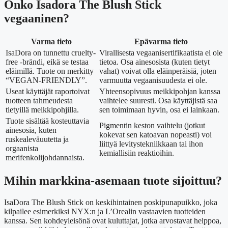
Onko Isadora The Blush Stick
vegaaninen?
Varma tieto
Epävarma tieto
IsaDora on tunnettu cruelty-
Virallisesta vegaanisertifikaatista ei ole
free -brändi, eikä se testaa
tietoa. Osa ainesosista (kuten tietyt
eläimillä. Tuote on merkitty
vahat) voivat olla eläinperäisiä, joten
“VEGAN-FRIENDLY”.
varmuutta vegaanisuudesta ei ole.
Useat käyttäjät raportoivat
Yhteensopivuus meikkipohjan kanssa
tuotteen tahmeudesta
vaihtelee suuresti. Osa käyttäjistä saa
tietyillä meikkipohjilla.
sen toimimaan hyvin, osa ei lainkaan.
Tuote sisältää kosteuttavia
Pigmentin keston vaihtelu (jotkut
ainesosia, kuten
kokevat sen katoavan nopeasti) voi
ruskealeväuutetta ja
liittyä levitystekniikkaan tai ihon
orgaanista
kemiallisiin reaktioihin.
merifenkolijohdannaista.
Mihin markkina-asemaan tuote sijoittuu?
IsaDora The Blush Stick on keskihintainen poskipunapuikko, joka
kilpailee esimerkiksi NYX:n ja L’Orealin vastaavien tuotteiden
kanssa. Sen kohdeyleisönä ovat kuluttajat, jotka arvostavat helppoa,