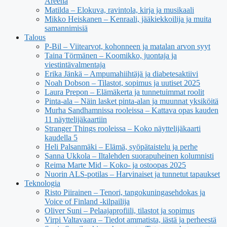
Areena
Matilda – Elokuva, ravintola, kirja ja musikaali
Mikko Heiskanen – Kenraali, jääkiekkoilija ja muita
samannimisiä
Talous
P-Bil – Viitearvot, kohonneen ja matalan arvon syyt
Taina Törmänen – Koomikko, juontaja ja
viestintävalmentaja
Erika Jänkä – Ampumahiihtäjä ja diabetesaktiivi
Noah Dobson – Tilastot, sopimus ja uutiset 2025
Laura Prepon – Elämäkerta ja tunnetuimmat roolit
Pinta-ala – Näin lasket pinta-alan ja muunnat yksiköitä
Murha Sandhamnissa rooleissa – Kattava opas kauden
11 näyttelijäkaartiin
Stranger Things rooleissa – Koko näyttelijäkaarti
kaudella 5
Heli Palsanmäki – Elämä, syöpätaistelu ja perhe
Sanna Ukkola – Iltalehden suorapuheinen kolumnisti
Reima Marte Mid – Koko- ja ostoopas 2025
Nuorin ALS-potilas – Harvinaiset ja tunnetut tapaukset
Teknologia
Risto Piirainen – Tenori, tangokuningasehdokas ja
Voice of Finland -kilpailija
Oliver Suni – Pelaajaprofiili, tilastot ja sopimus
Virpi Valtavaara – Tiedot ammatista, iästä ja perheestä