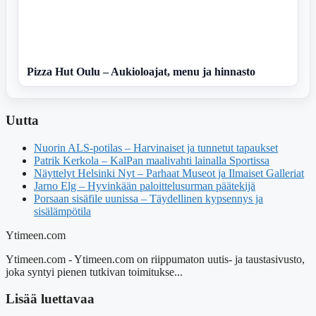
Pizza Hut Oulu – Aukioloajat, menu ja hinnasto
Uutta
Nuorin ALS-potilas – Harvinaiset ja tunnetut tapaukset
Patrik Kerkola – KalPan maalivahti lainalla Sportissa
Näyttelyt Helsinki Nyt – Parhaat Museot ja Ilmaiset Galleriat
Jarno Elg – Hyvinkään paloittelusurman päätekijä
Porsaan sisäfile uunissa – Täydellinen kypsennys ja
sisälämpötila
Ytimeen.com
Ytimeen.com - Ytimeen.com on riippumaton uutis- ja taustasivusto,
joka syntyi pienen tutkivan toimitukse...
Lisää luettavaa