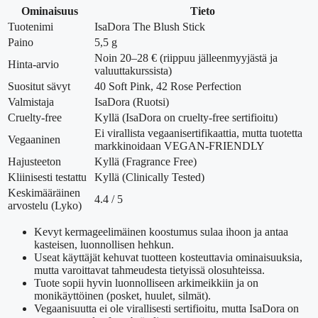
Ominaisuus
Tieto
Tuotenimi
IsaDora The Blush Stick
Paino
5,5 g
Noin 20–28 € (riippuu jälleenmyyjästä ja
Hinta-arvio
valuuttakurssista)
Suositut sävyt
40 Soft Pink, 42 Rose Perfection
Valmistaja
IsaDora (Ruotsi)
Cruelty-free
Kyllä (IsaDora on cruelty-free sertifioitu)
Ei virallista vegaanisertifikaattia, mutta tuotetta
Vegaaninen
markkinoidaan VEGAN-FRIENDLY
Hajusteeton
Kyllä (Fragrance Free)
Kliinisesti testattu
Kyllä (Clinically Tested)
Keskimääräinen
4.4 / 5
arvostelu (Lyko)
Kevyt kermageelimäinen koostumus sulaa ihoon ja antaa
kasteisen, luonnollisen hehkun.
Useat käyttäjät kehuvat tuotteen kosteuttavia ominaisuuksia,
mutta varoittavat tahmeudesta tietyissä olosuhteissa.
Tuote sopii hyvin luonnolliseen arkimeikkiin ja on
monikäyttöinen (posket, huulet, silmät).
Vegaanisuutta ei ole virallisesti sertifioitu, mutta IsaDora on