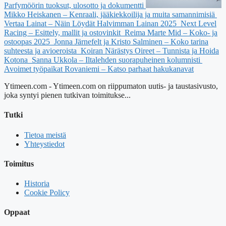
Parfymöörin tuoksut, ulosotto ja dokumentti
Mikko Heiskanen – Kenraali, jääkiekkoilija ja muita samannimisiä
Vertaa Lainat – Näin Löydät Halvimman Lainan 2025
Next Level
Racing – Esittely, mallit ja ostovinkit
Reima Marte Mid – Koko- ja
ostoopas 2025
Jonna Järnefelt ja Kristo Salminen – Koko tarina
suhteesta ja avioeroista
Koiran Närästys Oireet – Tunnista ja Hoida
Kotona
Sanna Ukkola – Iltalehden suorapuheinen kolumnisti
Avoimet työpaikat Rovaniemi – Katso parhaat hakukanavat
Ytimeen.com - Ytimeen.com on riippumaton uutis- ja taustasivusto,
joka syntyi pienen tutkivan toimitukse...
Tutki
Tietoa meistä
Yhteystiedot
Toimitus
Historia
Cookie Policy
Oppaat