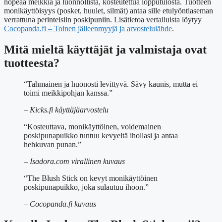
nopeaa meikkiä ja luonnollista, kosteutettua lopputulosta. Tuotteen
monikäyttöisyys (posket, huulet, silmät) antaa sille etulyöntiaseman
verrattuna perinteisiin poskipuniin. Lisätietoa vertailuista löytyy
Cocopanda.fi – Toinen jälleenmyyjä ja arvostelulähde
.
Mitä mieltä käyttäjät ja valmistaja ovat
tuotteesta?
“Tahmainen ja huonosti levittyvä. Sävy kaunis, mutta ei
toimi meikkipohjan kanssa.”
– Kicks.fi käyttäjäarvostelu
“Kosteuttava, monikäyttöinen, voidemainen
poskipunapuikko tuntuu kevyeltä ihollasi ja antaa
hehkuvan punan.”
– Isadora.com virallinen kuvaus
“The Blush Stick on kevyt monikäyttöinen
poskipunapuikko, joka sulautuu ihoon.”
– Cocopanda.fi kuvaus