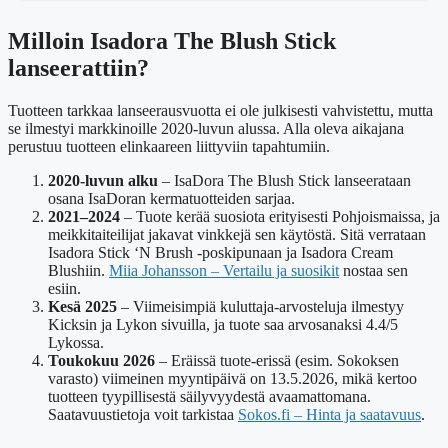
Milloin Isadora The Blush Stick
lanseerattiin?
Tuotteen tarkkaa lanseerausvuotta ei ole julkisesti vahvistettu, mutta
se ilmestyi markkinoille 2020-luvun alussa. Alla oleva aikajana
perustuu tuotteen elinkaareen liittyviin tapahtumiin.
2020-luvun alku
– IsaDora The Blush Stick lanseerataan
osana IsaDoran kermatuotteiden sarjaa.
2021–2024
– Tuote kerää suosiota erityisesti Pohjoismaissa, ja
meikkitaiteilijat jakavat vinkkejä sen käytöstä. Sitä verrataan
Isadora Stick ‘N Brush -poskipunaan ja Isadora Cream
Blushiin.
Miia Johansson – Vertailu ja suosikit
nostaa sen
esiin.
Kesä 2025
– Viimeisimpiä kuluttaja-arvosteluja ilmestyy
Kicksin ja Lykon sivuilla, ja tuote saa arvosanaksi 4.4/5
Lykossa.
Toukokuu 2026
– Eräissä tuote-erissä (esim. Sokoksen
varasto) viimeinen myyntipäivä on 13.5.2026, mikä kertoo
tuotteen tyypillisestä säilyvyydestä avaamattomana.
Saatavuustietoja voit tarkistaa
Sokos.fi – Hinta ja saatavuus
.