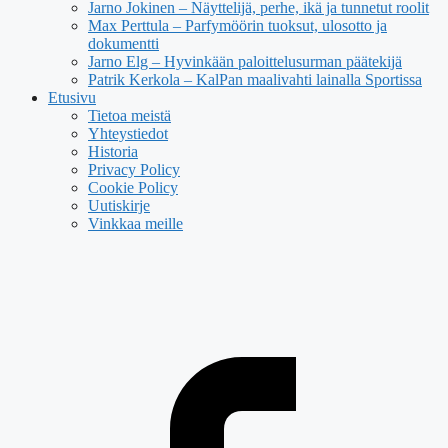
Jarno Jokinen – Näyttelijä, perhe, ikä ja tunnetut roolit
Max Perttula – Parfymöörin tuoksut, ulosotto ja
dokumentti
Jarno Elg – Hyvinkään paloittelusurman päätekijä
Patrik Kerkola – KalPan maalivahti lainalla Sportissa
Etusivu
Tietoa meistä
Yhteystiedot
Historia
Privacy Policy
Cookie Policy
Uutiskirje
Vinkkaa meille