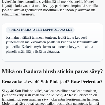
levitetään sitten sormilla, siveltimellä tai meikkisienellä. Monet
käyttäjät kokevat, että tuote levittyy parhaiten lämpimillä sormilla,
jotka sulattavat geelimäisen koostumuksen ihoon ja auttavat sitä
sulautumaan tasaisesti.
VINKKI PARHAASEEN LOPPUTULOKSEEN
Jos haluat välttää tahmean tunteen, levitä tuote kevyesti
jauhemaisen meikkivoiteen päälle tai kiinnitä se läpikuultavalla
puuterilla. Kokeile myös kerrostaa tuotetta kevyesti – aloita
pienellä määrällä ja lisää tarvittaessa.
Mikä on Isadora blush stickin paras sävy?
Eroavatko sävyt 40 Soft Pink ja 42 Rose Perfection?
Sävy 40 Soft Pink on viileä, vaalea pastellinen vaaleanpunainen,
joka sopii erityisesti vaalealle iholle. Sävy 42 Rose Perfection on
lämpimämpi, ruusumainen sävy, joka antaa kesäisemmän hehkun.
Molemmat sävyt ovat saaneet paljon positiivista palautetta, ja niitä