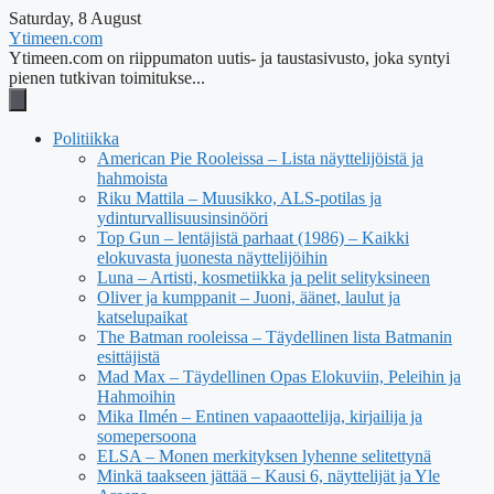
Saturday, 8 August
Ytimeen.com
Ytimeen.com on riippumaton uutis- ja taustasivusto, joka syntyi
pienen tutkivan toimitukse...
Politiikka
American Pie Rooleissa – Lista näyttelijöistä ja
hahmoista
Riku Mattila – Muusikko, ALS-potilas ja
ydinturvallisuusinsinööri
Top Gun – lentäjistä parhaat (1986) – Kaikki
elokuvasta juonesta näyttelijöihin
Luna – Artisti, kosmetiikka ja pelit selityksineen
Oliver ja kumppanit – Juoni, äänet, laulut ja
katselupaikat
The Batman rooleissa – Täydellinen lista Batmanin
esittäjistä
Mad Max – Täydellinen Opas Elokuviin, Peleihin ja
Hahmoihin
Mika Ilmén – Entinen vapaaottelija, kirjailija ja
somepersoona
ELSA – Monen merkityksen lyhenne selitettynä
Minkä taakseen jättää – Kausi 6, näyttelijät ja Yle