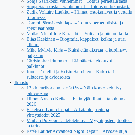
Sonja Saarikoski vanhemmat – Totuus perhetaustasta
Sonja Saarikosken vanhemmat – Totuus perhetaustasta
Zadig Voltaire Laukku – Hinnat, ostokanavat ja vertailu
Suomessa
Tommi Pärmäkoski lapsi – Totuus perheuutisista ja
spekulaatioista
Matias Niemi Jere Karalahti – Voittaja ja ottelun kulku
Elias Kaskinen – Biografia, kappaleet, keikat ja uusi
albumi
Mika Myllylä Kirja – Kaksi elämäkertaa ja kuolinsyy
paljastuu
Christopher Plummer – Elämäkerta, elokuvat ja
palkinnot
Jonna Järnefelt ja Kristo Salminen – Koko tarina
suhteesta ja avioeroista
Ilmasto
12 kk euribor ennuste 2026 – Näin korko kehittyy
lähivuosina
Himos Areena Keikat – Esiintyjät, liput ja tapahtumat
2026
Eskelisen Lapin Linjat – Aikataulut, reitit ja
yhteystiedot 2025
Vanhan Porvoon Jäätelötehdas – Myyntipisteet, tuotteet
ja tarina
Estée Lauder Advanced Night Repair – Arvostelut ja