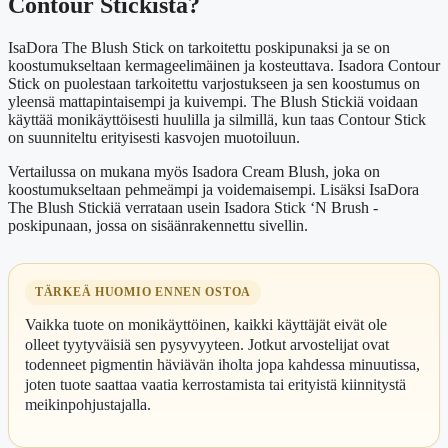
Contour Stickistä?
IsaDora The Blush Stick on tarkoitettu poskipunaksi ja se on
koostumukseltaan kermageelimäinen ja kosteuttava. Isadora Contour
Stick on puolestaan tarkoitettu varjostukseen ja sen koostumus on
yleensä mattapintaisempi ja kuivempi. The Blush Stickiä voidaan
käyttää monikäyttöisesti huulilla ja silmillä, kun taas Contour Stick
on suunniteltu erityisesti kasvojen muotoiluun.
Vertailussa on mukana myös Isadora Cream Blush, joka on
koostumukseltaan pehmeämpi ja voidemaisempi. Lisäksi IsaDora
The Blush Stickiä verrataan usein Isadora Stick ‘N Brush -
poskipunaan, jossa on sisäänrakennettu sivellin.
TÄRKEÄ HUOMIO ENNEN OSTOA
Vaikka tuote on monikäyttöinen, kaikki käyttäjät eivät ole
olleet tyytyväisiä sen pysyvyyteen. Jotkut arvostelijat ovat
todenneet pigmentin häviävän iholta jopa kahdessa minuutissa,
joten tuote saattaa vaatia kerrostamista tai erityistä kiinnitystä
meikinpohjustajalla.