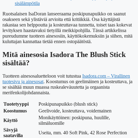
sisälämpötila
Ruotsalaisen IsaDoran lanseeraama poskipunapuikko on saanut
osakseen sekä ylistäviä arvioita että kritiikkiä. Osa käyttäjistä
rakastaa sen helppoutta ja kosteuttavaa tunnetta, toiset taas kokevat
levityksen haastavaksi tietyillä meikkipohjilla. Tässä artikkelissa
pureudumme tuotteen ainesosiin, käyttökokemuksiin ja siihen, mitä
kuluttajan kannattaa tietää ennen ostopäätöstä.
Mitä ainesosia Isadora The Blush Stick
sisältää?
Tuotteen ainesosaluetteloon voit tutustua
Isadora.com – Virallinen
tuotesivu ja ainesosat
. Koostumus on geelimäinen ja kosteuttava, ja
se sisältää muun muassa ruskealeväuutetta ja orgaanista
merifenkolijohdannaista.
Tuotetyyppi
Poskipunapuikko (blush stick)
Koostumus
Geelivoide, kosteuttava, voidemainen
Monikäyttöinen: poskipuna, huulille,
Käyttö
silmäluomille
Sävyjä
Useita, mm. 40 Soft Pink, 42 Rose Perfection
saatavilla