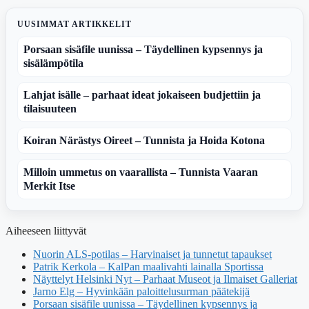
UUSIMMAT ARTIKKELIT
Porsaan sisäfile uunissa – Täydellinen kypsennys ja
sisälämpötila
Lahjat isälle – parhaat ideat jokaiseen budjettiin ja
tilaisuuteen
Koiran Närästys Oireet – Tunnista ja Hoida Kotona
Milloin ummetus on vaarallista – Tunnista Vaaran
Merkit Itse
Aiheeseen liittyvät
Nuorin ALS-potilas – Harvinaiset ja tunnetut tapaukset
Patrik Kerkola – KalPan maalivahti lainalla Sportissa
Näyttelyt Helsinki Nyt – Parhaat Museot ja Ilmaiset Galleriat
Jarno Elg – Hyvinkään paloittelusurman päätekijä
Porsaan sisäfile uunissa – Täydellinen kypsennys ja