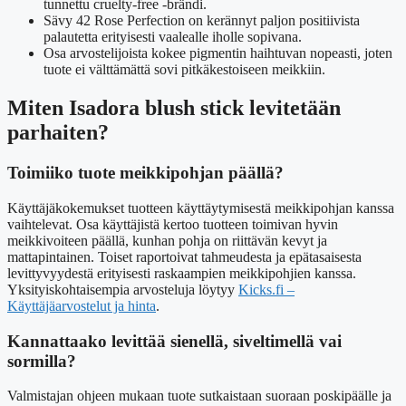
tunnettu cruelty-free -brändi.
Sävy 42 Rose Perfection on kerännyt paljon positiivista
palautetta erityisesti vaalealle iholle sopivana.
Osa arvostelijoista kokee pigmentin haihtuvan nopeasti, joten
tuote ei välttämättä sovi pitkäkestoiseen meikkiin.
Miten Isadora blush stick levitetään
parhaiten?
Toimiiko tuote meikkipohjan päällä?
Käyttäjäkokemukset tuotteen käyttäytymisestä meikkipohjan kanssa
vaihtelevat. Osa käyttäjistä kertoo tuotteen toimivan hyvin
meikkivoiteen päällä, kunhan pohja on riittävän kevyt ja
mattapintainen. Toiset raportoivat tahmeudesta ja epätasaisesta
levittyvyydestä erityisesti raskaampien meikkipohjien kanssa.
Yksityiskohtaisempia arvosteluja löytyy
Kicks.fi –
Käyttäjäarvostelut ja hinta
.
Kannattaako levittää sienellä, siveltimellä vai
sormilla?
Valmistajan ohjeen mukaan tuote sutkaistaan suoraan poskipäälle ja