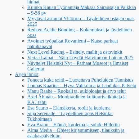
hinnat
Kuinka Kauan Työnantaja Maksaa Sairausajan Palkkaa
– 9-56 pv
Myytävät asunnot Ylitornio – Täydellinen ostajan opas
2025
Redken Acidic Bonding – Kokemukset ja täydellinen
opas
Avoimet työpaikat Rovaniemi – Katso parhaat
hakukanavat
Next Level Racing – Esittely, mallit ja ostovinkit
Vertaa Lainat – Näin Löydät Halvimman Lainan 2025
Näyttelyt Helsinki Nyt – Parhaat Museot ja Ilmaiset
Galleriat
Arjen ilmiöt
Fonecta kuka soitti – Luotettava Puheluiden Tunnistus
Lounas Kaarina – Hyvä Valikoima ja Laadukas Palvelu
Manu Raahe – Ruokali ta, aukioloajat ja arvo telut
Axel Åhman – Monipuolinen kulttuurivaikuttaja ja
KAJ-tähti
Esa Saario – Elämäkerta, roolit ja kuolema
Silja Serenade – Täydellinen opas Helsinki-
Tukholmaan
Eva Braun – Elämä, kuolema ja suhde Hitleriin
Alma Media – Ohjeet kirjautumiseen, tilauksiin ja
asiakaspalveluun