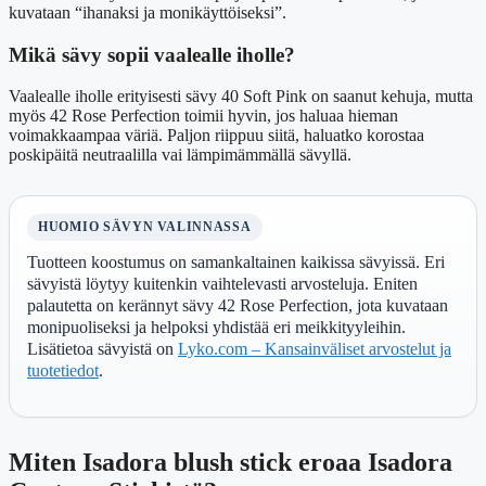
kuvataan “ihanaksi ja monikäyttöiseksi”.
Mikä sävy sopii vaalealle iholle?
Vaalealle iholle erityisesti sävy 40 Soft Pink on saanut kehuja, mutta
myös 42 Rose Perfection toimii hyvin, jos haluaa hieman
voimakkaampaa väriä. Paljon riippuu siitä, haluatko korostaa
poskipäitä neutraalilla vai lämpimämmällä sävyllä.
HUOMIO SÄVYN VALINNASSA
Tuotteen koostumus on samankaltainen kaikissa sävyissä. Eri
sävyistä löytyy kuitenkin vaihtelevasti arvosteluja. Eniten
palautetta on kerännyt sävy 42 Rose Perfection, jota kuvataan
monipuoliseksi ja helpoksi yhdistää eri meikkityyleihin.
Lisätietoa sävyistä on
Lyko.com – Kansainväliset arvostelut ja
tuotetiedot
.
Miten Isadora blush stick eroaa Isadora