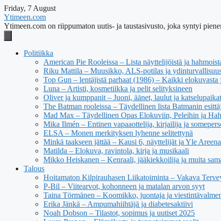
Friday, 7 August
Ytimeen.com
Ytimeen.com on riippumaton uutis- ja taustasivusto, joka syntyi pienen
Politiikka
American Pie Rooleissa – Lista näyttelijöistä ja hahmoist
Riku Mattila – Muusikko, ALS-potilas ja ydinturvallisuus
Top Gun – lentäjistä parhaat (1986) – Kaikki elokuvasta j
Luna – Artisti, kosmetiikka ja pelit selityksineen
Oliver ja kumppanit – Juoni, äänet, laulut ja katselupaika
The Batman rooleissa – Täydellinen lista Batmanin esittäj
Mad Max – Täydellinen Opas Elokuviin, Peleihin ja Ha
Mika Ilmén – Entinen vapaaottelija, kirjailija ja someper
ELSA – Monen merkityksen lyhenne selitettynä
Minkä taakseen jättää – Kausi 6, näyttelijät ja Yle Areena
Matilda – Elokuva, ravintola, kirja ja musikaali
Mikko Heiskanen – Kenraali, jääkiekkoilija ja muita sam
Talous
Hoitamaton Kilpirauhasen Liikatoiminta – Vakava Tervey
P-Bil – Viitearvot, kohonneen ja matalan arvon syyt
Taina Törmänen – Koomikko, juontaja ja viestintävalmen
Erika Jänkä – Ampumahiihtäjä ja diabetesaktiivi
Noah Dobson – Tilastot, sopimus ja uutiset 2025