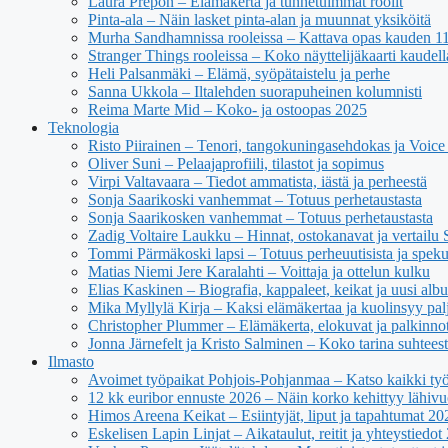
Laura Prepon – Elämäkerta ja tunnetuimmat roolit
Pinta-ala – Näin lasket pinta-alan ja muunnat yksiköitä
Murha Sandhamnissa rooleissa – Kattava opas kauden 11 n
Stranger Things rooleissa – Koko näyttelijäkaarti kaudell
Heli Palsanmäki – Elämä, syöpätaistelu ja perhe
Sanna Ukkola – Iltalehden suorapuheinen kolumnisti
Reima Marte Mid – Koko- ja ostoopas 2025
Teknologia
Risto Piirainen – Tenori, tangokuningasehdokas ja Voice o
Oliver Suni – Pelaajaprofiili, tilastot ja sopimus
Virpi Valtavaara – Tiedot ammatista, iästä ja perheestä
Sonja Saarikoski vanhemmat – Totuus perhetaustasta
Sonja Saarikosken vanhemmat – Totuus perhetaustasta
Zadig Voltaire Laukku – Hinnat, ostokanavat ja vertailu
Tommi Pärmäkoski lapsi – Totuus perheuutisista ja spekul
Matias Niemi Jere Karalahti – Voittaja ja ottelun kulku
Elias Kaskinen – Biografia, kappaleet, keikat ja uusi alb
Mika Myllylä Kirja – Kaksi elämäkertaa ja kuolinsyy pal
Christopher Plummer – Elämäkerta, elokuvat ja palkinno
Jonna Järnefelt ja Kristo Salminen – Koko tarina suhteest
Ilmasto
Avoimet työpaikat Pohjois-Pohjanmaa – Katso kaikki työ
12 kk euribor ennuste 2026 – Näin korko kehittyy lähivu
Himos Areena Keikat – Esiintyjät, liput ja tapahtumat 20
Eskelisen Lapin Linjat – Aikataulut, reitit ja yhteystiedot