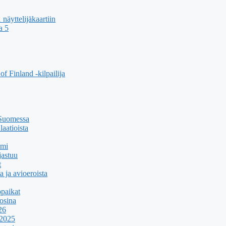
äyttelijäkaartiin
a 5
f Finland -kilpailija
 Suomessa
aatioista
umi
jastuu
t
a ja avioeroista
paikat
osina
26
 2025