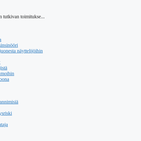
 tutkivan toimitukse...
a
insinööri
uonesta näyttelijöihin
t
istä
hmoihin
soona
annimisiä
sriski
taja