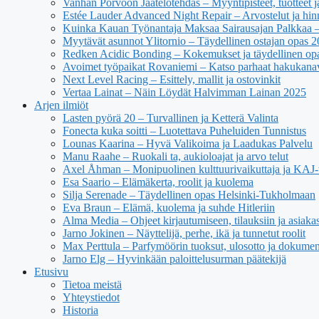
Vanhan Porvoon Jäätelötehdas – Myyntipisteet, tuotteet ja
Estée Lauder Advanced Night Repair – Arvostelut ja hin
Kuinka Kauan Työnantaja Maksaa Sairausajan Palkkaa –
Myytävät asunnot Ylitornio – Täydellinen ostajan opas 
Redken Acidic Bonding – Kokemukset ja täydellinen op
Avoimet työpaikat Rovaniemi – Katso parhaat hakukana
Next Level Racing – Esittely, mallit ja ostovinkit
Vertaa Lainat – Näin Löydät Halvimman Lainan 2025
Arjen ilmiöt
Lasten pyörä 20 – Turvallinen ja Ketterä Valinta
Fonecta kuka soitti – Luotettava Puheluiden Tunnistus
Lounas Kaarina – Hyvä Valikoima ja Laadukas Palvelu
Manu Raahe – Ruokali ta, aukioloajat ja arvo telut
Axel Åhman – Monipuolinen kulttuurivaikuttaja ja KAJ-t
Esa Saario – Elämäkerta, roolit ja kuolema
Silja Serenade – Täydellinen opas Helsinki-Tukholmaan
Eva Braun – Elämä, kuolema ja suhde Hitleriin
Alma Media – Ohjeet kirjautumiseen, tilauksiin ja asiaka
Jarno Jokinen – Näyttelijä, perhe, ikä ja tunnetut roolit
Max Perttula – Parfymöörin tuoksut, ulosotto ja dokumen
Jarno Elg – Hyvinkään paloittelusurman päätekijä
Etusivu
Tietoa meistä
Yhteystiedot
Historia