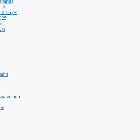
 tarina
nat
 9-56 pv
2025
as
vat
ähti
spalveluun
tti