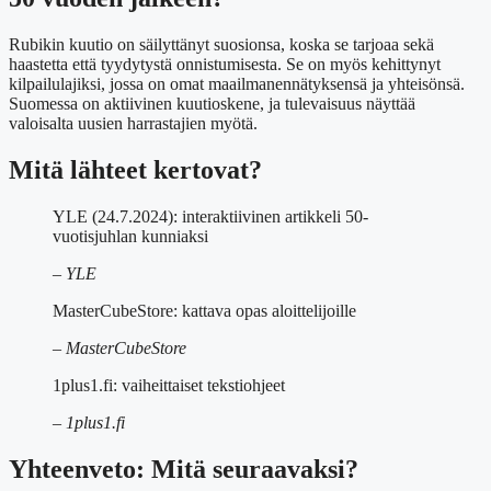
Rubikin kuutio on säilyttänyt suosionsa, koska se tarjoaa sekä
haastetta että tyydytystä onnistumisesta. Se on myös kehittynyt
kilpailulajiksi, jossa on omat maailmanennätyksensä ja yhteisönsä.
Suomessa on aktiivinen kuutioskene, ja tulevaisuus näyttää
valoisalta uusien harrastajien myötä.
Mitä lähteet kertovat?
YLE (24.7.2024): interaktiivinen artikkeli 50-
vuotisjuhlan kunniaksi
– YLE
MasterCubeStore: kattava opas aloittelijoille
– MasterCubeStore
1plus1.fi: vaiheittaiset tekstiohjeet
– 1plus1.fi
Yhteenveto: Mitä seuraavaksi?