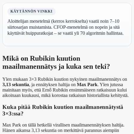
KÄYTÄNNÖN VINKKI
Aloittelijan menetelmä (kerros kerrokselta) vaatii noin 7–10
siirtosarjan muistamista. CFOP-menetelmä on nopein ja sitä
käyttävät huippuratkojat – se vaatii yli 70 algoritmin hallintaa.
Mikä on Rubikin kuution
maailmanennätys ja kuka sen teki?
Ylen mukaan 3×3 Rubikin kuution nykyinen maailmanennätys on
3,13 sekuntia
, ja ennätyksen haltija on
Max Park
. Ylen jutussa
mainitaan myös, että Ernő Rubikin ensimmäiseen ratkaisuun kului
aikoinaan kuukausi, mikä korostaa ratkaisun historiallista kehitystä.
Kuka pitää Rubikin kuution maailmanennätystä
3×3:ssa?
Max Park on tällä hetkellä virallisen maailmanennätyksen haltija.
Hänen aikansa 3,13 sekuntia on merkittävä parannus aiempiin