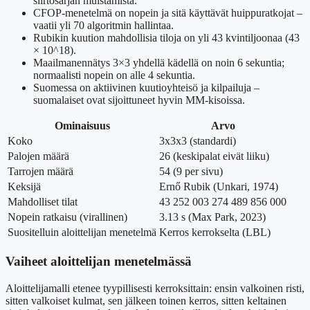
siirtosarjan muistamista.
CFOP-menetelmä on nopein ja sitä käyttävät huippuratkojat –
vaatii yli 70 algoritmin hallintaa.
Rubikin kuution mahdollisia tiloja on yli 43 kvintiljoonaa (43
× 10^18).
Maailmanennätys 3×3 yhdellä kädellä on noin 6 sekuntia;
normaalisti nopein on alle 4 sekuntia.
Suomessa on aktiivinen kuutioyhteisö ja kilpailuja –
suomalaiset ovat sijoittuneet hyvin MM-kisoissa.
Ominaisuus
Arvo
Koko
3x3x3 (standardi)
Palojen määrä
26 (keskipalat eivät liiku)
Tarrojen määrä
54 (9 per sivu)
Keksijä
Ernő Rubik (Unkari, 1974)
Mahdolliset tilat
43 252 003 274 489 856 000
Nopein ratkaisu (virallinen)
3.13 s (Max Park, 2023)
Suositelluin aloittelijan menetelmä
Kerros kerrokselta (LBL)
Vaiheet aloittelijan menetelmässä
Aloittelijamalli etenee tyypillisesti kerroksittain: ensin valkoinen risti,
sitten valkoiset kulmat, sen jälkeen toinen kerros, sitten keltainen