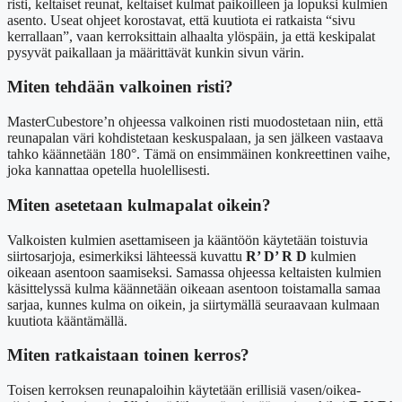
risti, keltaiset reunat, keltaiset kulmat paikoilleen ja lopuksi kulmien
asento. Useat ohjeet korostavat, että kuutiota ei ratkaista “sivu
kerrallaan”, vaan kerroksittain alhaalta ylöspäin, ja että keskipalat
pysyvät paikallaan ja määrittävät kunkin sivun värin.
Miten tehdään valkoinen risti?
MasterCubestore’n ohjeessa valkoinen risti muodostetaan niin, että
reunapalan väri kohdistetaan keskuspalaan, ja sen jälkeen vastaava
tahko käännetään 180°. Tämä on ensimmäinen konkreettinen vaihe,
joka kannattaa opetella huolellisesti.
Miten asetetaan kulmapalat oikein?
Valkoisten kulmien asettamiseen ja kääntöön käytetään toistuvia
siirtosarjoja, esimerkiksi lähteessä kuvattu
R’ D’ R D
kulmien
oikeaan asentoon saamiseksi. Samassa ohjeessa keltaisten kulmien
käsittelyssä kulma käännetään oikeaan asentoon toistamalla samaa
sarjaa, kunnes kulma on oikein, ja siirtymällä seuraavaan kulmaan
kuutiota kääntämällä.
Miten ratkaistaan toinen kerros?
Toisen kerroksen reunapaloihin käytetään erillisiä vasen/oikea-