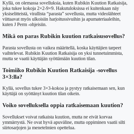
Kyllä, on olemassa sovelluksia, kuten Rubikin Kuution Ratkaisija,
joka tukee kokoja 2×2-9×9. Hakutuloksissa ei kuitenkaan näy
yksiselitteistä, virallista “parasta” sovellusta, mutta videolähteet
viittaavat myös ulkoisiin harjoitussivuihin ja apumateriaaleihin,
kuten J Perm -ohjeisiin.
Mikä on paras Rubikin kuution ratkaisusovellus?
Parasta sovellusta on vaikea määritellä, koska käyttäjien tarpeet
vaihtelevat. Rubikin Kuution Ratkaisija on yksi tunnetuimmista,
mutta se vaatii käyttäjän syöttämään kuution tilan.
Toimiiko Rubikin Kuution Ratkaisija -sovellus
3×3:lla?
Kyllä, sovellus tukee 3×3-kokoa ja pystyy ratkaisemaan sen, kun
käyttäjä on syöttänyt kuution tilan oikein.
Voiko sovelluksella oppia ratkaisemaan kuution?
Sovellukset voivat ratkaista kuution, mutta ne eivät korvaa
ymmärrystä. Ne ovat hyvä apuväline, mutta oppiminen vaatii silti
siirtosarjojen ja menetelmien opettelua.