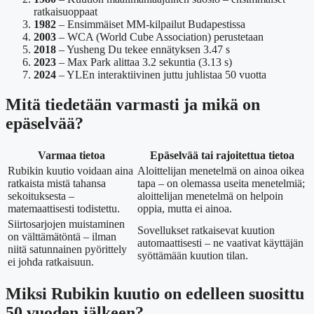
ratkaisuoppaat
1982
– Ensimmäiset MM-kilpailut Budapestissa
2003
– WCA (World Cube Association) perustetaan
2018
– Yusheng Du tekee ennätyksen 3.47 s
2023
– Max Park alittaa 3.2 sekuntia (3.13 s)
2024
– YLEn interaktiivinen juttu juhlistaa 50 vuotta
Mitä tiedetään varmasti ja mikä on
epäselvää?
Varmaa tietoa
Epäselvää tai rajoitettua tietoa
Rubikin kuutio voidaan aina
Aloittelijan menetelmä on ainoa oikea
ratkaista mistä tahansa
tapa – on olemassa useita menetelmiä;
sekoituksesta –
aloittelijan menetelmä on helpoin
matemaattisesti todistettu.
oppia, mutta ei ainoa.
Siirtosarjojen muistaminen
Sovellukset ratkaisevat kuution
on välttämätöntä – ilman
automaattisesti – ne vaativat käyttäjän
niitä satunnainen pyörittely
syöttämään kuution tilan.
ei johda ratkaisuun.
Miksi Rubikin kuutio on edelleen suosittu
50 vuoden jälkeen?