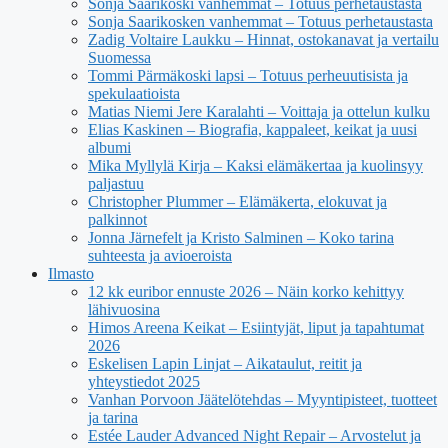
Sonja Saarikoski vanhemmat – Totuus perhetaustasta
Sonja Saarikosken vanhemmat – Totuus perhetaustasta
Zadig Voltaire Laukku – Hinnat, ostokanavat ja vertailu
Suomessa
Tommi Pärmäkoski lapsi – Totuus perheuutisista ja
spekulaatioista
Matias Niemi Jere Karalahti – Voittaja ja ottelun kulku
Elias Kaskinen – Biografia, kappaleet, keikat ja uusi
albumi
Mika Myllylä Kirja – Kaksi elämäkertaa ja kuolinsyy
paljastuu
Christopher Plummer – Elämäkerta, elokuvat ja
palkinnot
Jonna Järnefelt ja Kristo Salminen – Koko tarina
suhteesta ja avioeroista
Ilmasto
12 kk euribor ennuste 2026 – Näin korko kehittyy
lähivuosina
Himos Areena Keikat – Esiintyjät, liput ja tapahtumat
2026
Eskelisen Lapin Linjat – Aikataulut, reitit ja
yhteystiedot 2025
Vanhan Porvoon Jäätelötehdas – Myyntipisteet, tuotteet
ja tarina
Estée Lauder Advanced Night Repair – Arvostelut ja