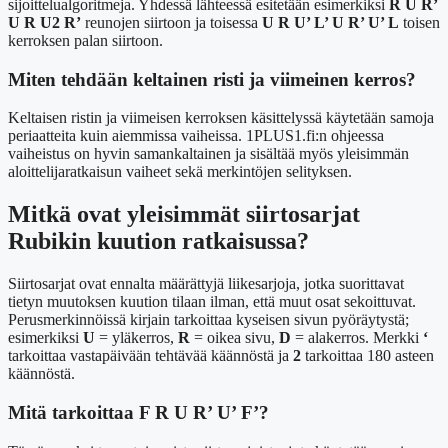
sijoittelualgoritmeja. Yhdessä lähteessä esitetään esimerkiksi
R U R’
U R U2 R’
reunojen siirtoon ja toisessa
U R U’ L’ U R’ U’ L
toisen
kerroksen palan siirtoon.
Miten tehdään keltainen risti ja viimeinen kerros?
Keltaisen ristin ja viimeisen kerroksen käsittelyssä käytetään samoja
periaatteita kuin aiemmissa vaiheissa. 1PLUS1.fi:n ohjeessa
vaiheistus on hyvin samankaltainen ja sisältää myös yleisimmän
aloittelijaratkaisun vaiheet sekä merkintöjen selityksen.
Mitkä ovat yleisimmät siirtosarjat
Rubikin kuution ratkaisussa?
Siirtosarjat ovat ennalta määrättyjä liikesarjoja, jotka suorittavat
tietyn muutoksen kuution tilaan ilman, että muut osat sekoittuvat.
Perusmerkinnöissä kirjain tarkoittaa kyseisen sivun pyöräytystä;
esimerkiksi
U
= yläkerros,
R
= oikea sivu,
D
= alakerros. Merkki
‘
tarkoittaa vastapäivään tehtävää käännöstä ja
2
tarkoittaa 180 asteen
käännöstä.
Mitä tarkoittaa F R U R’ U’ F’?