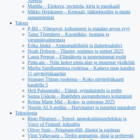
Areena
Matilda – Elokuva, ravintola, kirja ja musikaali
Mikko Heiskanen – Kenraali, jääkiekkoilija ja muita
samannimisiä
Talous
P-Bil – Viitearvot, kohonneen ja matalan arvon syyt
Taina Törmänen – Koomikko, juontaja ja
viestintävalmentaja
Erika Jänkä – Ampumahiihtäjä ja diabetesaktiivi
Noah Dobson – Tilastot, sopimus ja uutiset 2025
Laura Prepon – Elämäkerta ja tunnetuimmat roolit
Pinta-ala – Näin lasket pinta-alan ja muunnat yksiköitä
Murha Sandhamnissa rooleissa – Kattava opas kauden
11 näyttelijäkaartiin
Stranger Things rooleissa – Koko näyttelijäkaarti
kaudella 5
Heli Palsanmäki – Elämä, syöpätaistelu ja perhe
Sanna Ukkola – Iltalehden suorapuheinen kolumnisti
Reima Marte Mid – Koko- ja ostoopas 2025
Nuorin ALS-potilas – Harvinaiset ja tunnetut tapaukset
Teknologia
Risto Piirainen – Tenori, tangokuningasehdokas ja
Voice of Finland -kilpailija
Oliver Suni – Pelaajaprofiili, tilastot ja sopimus
Virpi Valtavaara – Tiedot ammatista, iästä ja perheestä