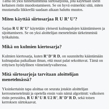
Tämä on yksi tunnetuimmista siirtosarjoista, jota käytetään usein
keltaisen ristin muodostamiseen. Se on hyvä esimerkki siitä, miten
muutamalla liikkeellä saadaan aikaan haluttu muutos.
Miten käyttää siirtosarjaa R U R’ U’?
Sarjaa
R U R’ U’
käytetään yleisesti kulmapalojen kääntämiseen ja
sijoittamiseen. Se on yksi aloittelijan menetelmän tärkeimmistä
työkaluista.
Mikä on kulmien kiertosarja?
Kulmien kiertosarja, kuten
R’ D’ R D
, on suunniteltu kääntämään
kulmapalaa paikallaan ilman, että muut palat sekoittuvat. Tämä on
erityisen hyödyllinen viimeistelyvaiheessa.
Mitä siirtosarjoja tarvitaan aloittelijan
menetelmässä?
Yksinkertaisin tapa aloittaa on seurata jotakin aloittelijan
kerrosmenetelmää ja opetella ensin vain nämä algoritmit: valkoisen
ristin perusidea,
R U R’ U R U2 R’
,
R’ D’ R D
, sekä toisen
kerroksen siirtokaavat.