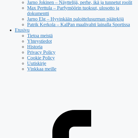
Jarno Jokinen – Näyttelijä, perhe, ikä ja tunnetut roolit
Max Perttula – Parfymöörin tuoksut, ulosotto ja
dokumentti
Jarno Elg – Hyvinkään paloittelusurman päätekijä
Patrik Kerkola – KalPan maalivahti lainalla Sportissa
Etusivu
Tietoa meistä
Yhteystiedot
Historia
Privacy Policy
Cookie Policy
Uutiskirje
Vinkkaa meille