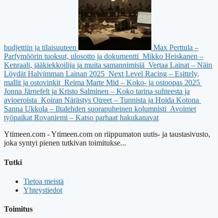
budjettiin ja tilaisuuteen
Max Perttula –
Parfymöörin tuoksut, ulosotto ja dokumentti
Mikko Heiskanen –
Kenraali, jääkiekkoilija ja muita samannimisiä
Vertaa Lainat – Näin
Löydät Halvimman Lainan 2025
Next Level Racing – Esittely,
mallit ja ostovinkit
Reima Marte Mid – Koko- ja ostoopas 2025
Jonna Järnefelt ja Kristo Salminen – Koko tarina suhteesta ja
avioeroista
Koiran Närästys Oireet – Tunnista ja Hoida Kotona
Sanna Ukkola – Iltalehden suorapuheinen kolumnisti
Avoimet
työpaikat Rovaniemi – Katso parhaat hakukanavat
Ytimeen.com - Ytimeen.com on riippumaton uutis- ja taustasivusto,
joka syntyi pienen tutkivan toimitukse...
Tutki
Tietoa meistä
Yhteystiedot
Toimitus