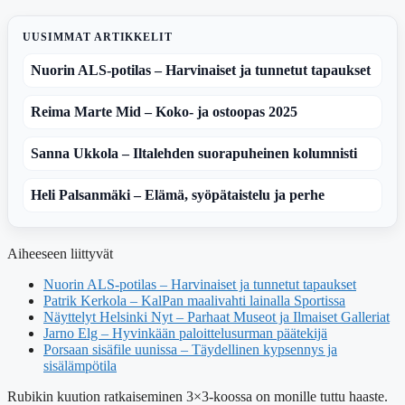
UUSIMMAT ARTIKKELIT
Nuorin ALS-potilas – Harvinaiset ja tunnetut tapaukset
Reima Marte Mid – Koko- ja ostoopas 2025
Sanna Ukkola – Iltalehden suorapuheinen kolumnisti
Heli Palsanmäki – Elämä, syöpätaistelu ja perhe
Aiheeseen liittyvät
Nuorin ALS-potilas – Harvinaiset ja tunnetut tapaukset
Patrik Kerkola – KalPan maalivahti lainalla Sportissa
Näyttelyt Helsinki Nyt – Parhaat Museot ja Ilmaiset Galleriat
Jarno Elg – Hyvinkään paloittelusurman päätekijä
Porsaan sisäfile uunissa – Täydellinen kypsennys ja
sisälämpötila
Rubikin kuution ratkaiseminen 3×3-koossa on monille tuttu haaste.