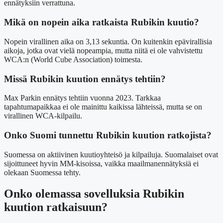
ennätyksiin verrattuna.
Mikä on nopein aika ratkaista Rubikin kuutio?
Nopein virallinen aika on 3,13 sekuntia. On kuitenkin epävirallisia
aikoja, jotka ovat vielä nopeampia, mutta niitä ei ole vahvistettu
WCA:n (World Cube Association) toimesta.
Missä Rubikin kuution ennätys tehtiin?
Max Parkin ennätys tehtiin vuonna 2023. Tarkkaa
tapahtumapaikkaa ei ole mainittu kaikissa lähteissä, mutta se on
virallinen WCA-kilpailu.
Onko Suomi tunnettu Rubikin kuution ratkojista?
Suomessa on aktiivinen kuutioyhteisö ja kilpailuja. Suomalaiset ovat
sijoittuneet hyvin MM-kisoissa, vaikka maailmanennätyksiä ei
olekaan Suomessa tehty.
Onko olemassa sovelluksia Rubikin
kuution ratkaisuun?