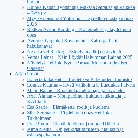
hinnat
Kuinka Kauan Työnantaja Maksaa Sairausajan Palkkaa
– 9-56 pv
Myytävät asunnot Ylitornio – Täydellinen ostajan opas
2025
Redken Acidic Bonding – Kokemukset ja täydellinen
opas
Avoimet työpaikat Rovaniemi – Katso parhaat
hakukanavat
Next Level Racing – Esittely, mallit ja ostovinkit
Vertaa Lainat – Näin Löydät Halvimman Lainan 2025
Näyttelyt Helsinki Nyt – Parhaat Museot ja Ilmaiset
Galleriat
Arjen ilmiöt
Fonecta kuka soitti – Luotettava Puheluiden Tunnistus
Lounas Kaarina – Hyvä Valikoima ja Laadukas Palvelu
Manu Raahe – Ruokali ta, aukioloajat ja arvo telut
Axel Åhman – Monipuolinen kulttuurivaikuttaja ja
KAJ-tähti
Esa Saario – Elämäkerta, roolit ja kuolema
Silja Serenade – Täydellinen opas Helsinki-
Tukholmaan
Eva Braun – Elämä, kuolema ja suhde Hitleriin
Alma Media – Ohjeet kirjautumiseen, tilauksiin ja
asiakaspalveluun