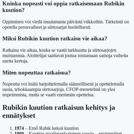
Kuinka nopeasti voi oppia ratkaisemaan Rubikin
kuution?
Oppiminen voi viedä muutamasta päivästä viikkoihin. Tärkeintä on
opetella perusvaiheet ja siirtosarjat huolellisesti.
Miksi Rubikin kuution ratkaisu vie aikaa?
Ratkaisu vie aikaa, koska se vaatii tarkkuutta ja siirtosarjojen
muistamista. Aloittelijat saattavat joutua toistamaan samoja vaiheita
useita kertoja.
Miten nopeuttaa ratkaisua?
Nopeutta voi lisätä harjoittelemalla säännöllisesti ja opettelemalla
uusia, tehokkaampia siirtosarjoja. CFOP-menetelmä on yksi
nopeimmista, mutta se vaatii enemmän opettelua.
Rubikin kuution ratkaisun kehitys ja
ennätykset
1974
– Ernő Rubik keksii kuution
1980
– Kuution maailmanlaajuinen suosio – ensimmäiset