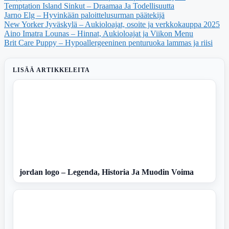
Temptation Island Sinkut – Draamaa Ja Todellisuutta
Jarno Elg – Hyvinkään paloittelusurman päätekijä
New Yorker Jyväskylä – Aukioloajat, osoite ja verkkokauppa 2025
Aino Imatra Lounas – Hinnat, Aukioloajat ja Viikon Menu
Brit Care Puppy – Hypoallergeeninen penturuoka lammas ja riisi
LISÄÄ ARTIKKELEITA
jordan logo – Legenda, Historia Ja Muodin Voima