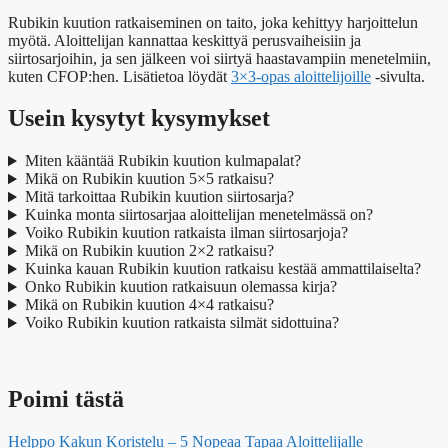
Rubikin kuution ratkaiseminen on taito, joka kehittyy harjoittelun
myötä. Aloittelijan kannattaa keskittyä perusvaiheisiin ja
siirtosarjoihin, ja sen jälkeen voi siirtyä haastavampiin menetelmiin,
kuten CFOP:hen. Lisätietoa löydät
3×3-opas aloittelijoille
-sivulta.
Usein kysytyt kysymykset
Miten kääntää Rubikin kuution kulmapalat?
Mikä on Rubikin kuution 5×5 ratkaisu?
Mitä tarkoittaa Rubikin kuution siirtosarja?
Kuinka monta siirtosarjaa aloittelijan menetelmässä on?
Voiko Rubikin kuution ratkaista ilman siirtosarjoja?
Mikä on Rubikin kuution 2×2 ratkaisu?
Kuinka kauan Rubikin kuution ratkaisu kestää ammattilaiselta?
Onko Rubikin kuution ratkaisuun olemassa kirja?
Mikä on Rubikin kuution 4×4 ratkaisu?
Voiko Rubikin kuution ratkaista silmät sidottuina?
Poimi tästä
Helppo Kakun Koristelu – 5 Nopeaa Tapaa Aloittelijalle