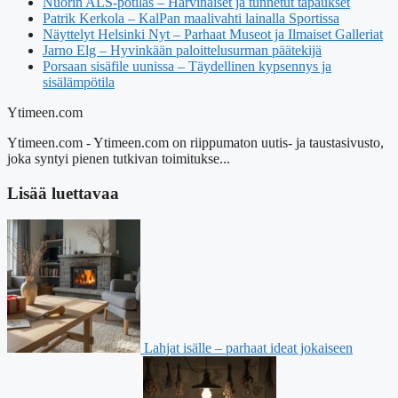
Nuorin ALS-potilas – Harvinaiset ja tunnetut tapaukset
Patrik Kerkola – KalPan maalivahti lainalla Sportissa
Näyttelyt Helsinki Nyt – Parhaat Museot ja Ilmaiset Galleriat
Jarno Elg – Hyvinkään paloittelusurman päätekijä
Porsaan sisäfile uunissa – Täydellinen kypsennys ja
sisälämpötila
Ytimeen.com
Ytimeen.com - Ytimeen.com on riippumaton uutis- ja taustasivusto,
joka syntyi pienen tutkivan toimitukse...
Lisää luettavaa
Lahjat isälle – parhaat ideat jokaiseen