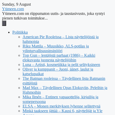
Sunday, 9 August
Ytimeen.com
Ytimeen.com on riippumaton uutis- ja taustasivusto, joka syntyi
pienen tutkivan toimitukse...
Politiikka
American Pie Rooleissa – Lista näyttelijöistä ja
hahmoista
Riku Mattila – Muusikko, ALS-potilas ja
ydinturvallisuusinsinööri
Top Gun – lentäjistä parhaat (1986) – Kaikki
elokuvasta juonesta näyttelijöihin
Luna – Artisti, kosmetiikka ja pelit selityksineen
Oliver ja kumppanit – Juoni, äänet, laulut ja
katselupaikat
The Batman rooleissa – Täydellinen lista Batmanin
esittäjistä
Mad Max – Täydellinen Opas Elokuviin, Peleihin ja
Hahmoihin
Mika Ilmén – Entinen vapaaottelija, kirjailija ja
somepersoona
ELSA – Monen merkityksen lyhenne selitettynä
Minkä taakseen jättää – Kausi 6, näyttelijät ja Yle