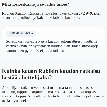
Mitä kokoskaaloja sovellus tukee?
Rubikin Kuution Ratkaisija -sovellus tukee kokoja 2×2-9×9, joten
se on monipuolinen työkalu eri kokoisille kuutioille.
HUOMIOITAVAA
Sovellukset voivat ratkaista kuution automaattisesti, mutta ne
vaativat käyttäjän syöttämään kuution tilan. Ilman siirtosarjoja
satunnainen pyörittely ei johda ratkaisuun.
Kuinka kauan Rubikin kuution ratkaisu
kestää aloittelijalta?
Aloittelijalta ratkaisu voi kestää muutamasta minuutista useisiin
tunteihin, riippuen harjoittelun määrästä ja siitä, kuinka nopeasti
siirtosarjat oppii. Nopeutta voi lisätä harjoittelemalla ja opettelemalla
uusia algoritmeja.