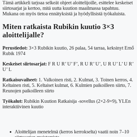
Tämä artikkeli tarjoaa selkeät ohjeet aloittelijoille, esittelee keskeiset
siirtosarjat ja kertoo, mitä uutta kuution maailmassa tapahtuu.
Mukana on myös tietoa ennätyksistä ja hyödyllisistä työkaluista.
Miten ratkaista Rubikin kuutio 3×3
aloittelijalle?
Perustiedot:
3×3 Rubikin kuutio, 26 palaa, 54 tarraa, keksinyt Ernő
Rubik 1974
Keskeiset siirtosarjat:
F R U R’ U’ F’, R U R’ U’, U R U’ L’ U R’
U’ L
Ratkaisuvaiheet:
1. Valkoinen risti, 2. Kulmat, 3. Toinen kerros, 4.
Keltainen risti, 5. Keltaiset kulmat, 6. Kulmien paikoilleen siirto, 7.
Reunojen paikoilleen siirto
Työkalut:
Rubikin Kuution Ratkaisija -sovellus (2×2-9×9), YLEn
interaktiivinen kuutio
Aloittelijan menetelmä (kerros kerrokselta) vaatii noin 7–10