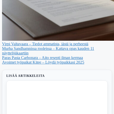
Virpi Valtavaara – Tiedot ammatista, iästä ja perheestä
Murha Sandhamnissa rooleissa – Kattava opas kauden 11
näyttelijäkaartiin
Paras Pasta Carbonara – Aito resepti ilman kermaa
Avoimet työpaikat Kitee – Löydä työpaikkasi 2025
LISÄÄ ARTIKKELEITA