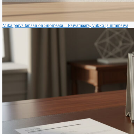
Mikä päivä tänään on Suomessa – Päivämäärä, viikko ja nimipäivä