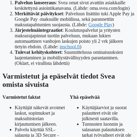
Palvelun lanseeraus
: Svea omat sivut avattiin asiakkaille
keskitettynä asiointikanavana. (Lähde: oma.svea.com/login)
Merkittävät päivitykset
: Palveluun lisättiin tuki Apple Pay ja
Google Pay -maksuille mobiilissa, sekä parannettiin
maksutapahtumien suojausta. (Lähde:
Google Play
)
Järjestelmäintegraatiot
: Koulutuspalvelut ja yritysten
maksurajapinnat tuotiin palveluun, mukaan lukien
automaattinen vanhojen laskujen poisto yli 2 vrk jälkeen
tietyin ehdoin. (Lähde:
inschool.fi
)
Tulevat kehityskohteet
: Suunnittelussa ominaisuuksien
laajentaminen ja mobiiliystävällisyyden parantaminen.
(Oklart, ei virallista lähdettä)
Varmistetut ja epäselvät tiedot Svea
omista sivuista
Varmistetut faktat
Yhä epäselvää
Käyttäjät näkevät avoimet
Käyttäjäarviot ja suorat
laskut, sopimukset ja
palautteet eivät ole
maksuhistorian
julkisesti saatavilla.
kirjautumisen jälkeen.
Tunnusten luonnin ja
Palvelu käyttää SSL-
salasanan palautuksen
salausta ja 3D Secure -
tarkat työvaiheet eivät ole