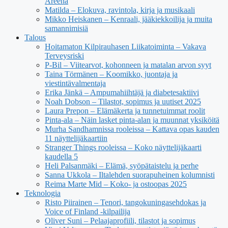
Areena
Matilda – Elokuva, ravintola, kirja ja musikaali
Mikko Heiskanen – Kenraali, jääkiekkoilija ja muita
samannimisiä
Talous
Hoitamaton Kilpirauhasen Liikatoiminta – Vakava
Terveysriski
P-Bil – Viitearvot, kohonneen ja matalan arvon syyt
Taina Törmänen – Koomikko, juontaja ja
viestintävalmentaja
Erika Jänkä – Ampumahiihtäjä ja diabetesaktiivi
Noah Dobson – Tilastot, sopimus ja uutiset 2025
Laura Prepon – Elämäkerta ja tunnetuimmat roolit
Pinta-ala – Näin lasket pinta-alan ja muunnat yksiköitä
Murha Sandhamnissa rooleissa – Kattava opas kauden
11 näyttelijäkaartiin
Stranger Things rooleissa – Koko näyttelijäkaarti
kaudella 5
Heli Palsanmäki – Elämä, syöpätaistelu ja perhe
Sanna Ukkola – Iltalehden suorapuheinen kolumnisti
Reima Marte Mid – Koko- ja ostoopas 2025
Teknologia
Risto Piirainen – Tenori, tangokuningasehdokas ja
Voice of Finland -kilpailija
Oliver Suni – Pelaajaprofiili, tilastot ja sopimus