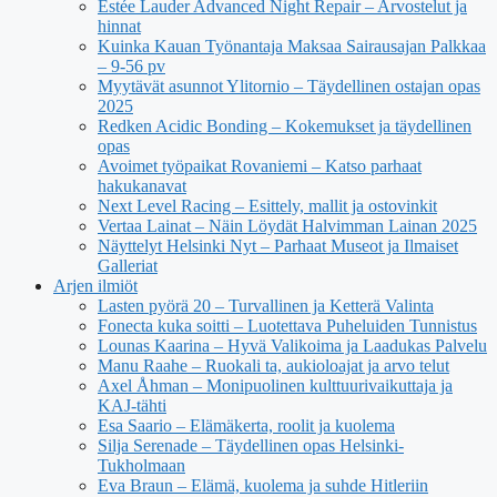
Estée Lauder Advanced Night Repair – Arvostelut ja
hinnat
Kuinka Kauan Työnantaja Maksaa Sairausajan Palkkaa
– 9-56 pv
Myytävät asunnot Ylitornio – Täydellinen ostajan opas
2025
Redken Acidic Bonding – Kokemukset ja täydellinen
opas
Avoimet työpaikat Rovaniemi – Katso parhaat
hakukanavat
Next Level Racing – Esittely, mallit ja ostovinkit
Vertaa Lainat – Näin Löydät Halvimman Lainan 2025
Näyttelyt Helsinki Nyt – Parhaat Museot ja Ilmaiset
Galleriat
Arjen ilmiöt
Lasten pyörä 20 – Turvallinen ja Ketterä Valinta
Fonecta kuka soitti – Luotettava Puheluiden Tunnistus
Lounas Kaarina – Hyvä Valikoima ja Laadukas Palvelu
Manu Raahe – Ruokali ta, aukioloajat ja arvo telut
Axel Åhman – Monipuolinen kulttuurivaikuttaja ja
KAJ-tähti
Esa Saario – Elämäkerta, roolit ja kuolema
Silja Serenade – Täydellinen opas Helsinki-
Tukholmaan
Eva Braun – Elämä, kuolema ja suhde Hitleriin