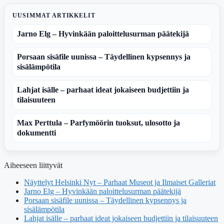
UUSIMMAT ARTIKKELIT
Jarno Elg – Hyvinkään paloittelusurman päätekijä
Porsaan sisäfile uunissa – Täydellinen kypsennys ja
sisälämpötila
Lahjat isälle – parhaat ideat jokaiseen budjettiin ja
tilaisuuteen
Max Perttula – Parfymöörin tuoksut, ulosotto ja
dokumentti
Aiheeseen liittyvät
Näyttelyt Helsinki Nyt – Parhaat Museot ja Ilmaiset Galleriat
Jarno Elg – Hyvinkään paloittelusurman päätekijä
Porsaan sisäfile uunissa – Täydellinen kypsennys ja
sisälämpötila
Lahjat isälle – parhaat ideat jokaiseen budjettiin ja tilaisuuteen