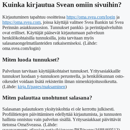
Kuinka kirjautua Svean omiin sivuihin?
Kirjautuminen tapahtuu osoitteissa
https://oma.svea.com/login
ja
https://oma.svea.com
, joissa käyttäjä valitsee Svea Bankin tai Svea
Perinnän asiakkuusosion. Tunnukset pankki- ja perintäpalveluihin
ovat erilliset. Käyttäjät pääsevät kirjautumaan palveluun
henkilökohtaisilla tunnuksilla, joita tarvitaan myös
salasanaongelmatilanteiden ratkaisemiseksi. (Lähde:
oma.svea.com/login)
Miten luoda tunnukset?
Palveluun tarvitaan käyttäjäkohtaiset tunnukset. Yritysasiakkaille
tunnukset luodaan y-tunnuksen perusteella, ja henkilökunnan osto-
oikeudet voidaan lisätä rekisteriin ilman nimenkirjoitusoikeutta.
(Lähde:
kirja.fi/pages/maksaminen
)
Miten palauttaa unohtunut salasana?
Salasanan palautuksen yksityiskohtia ei ole kerrottu julkisesti.
Profiilitietojen päivittäminen edellyttää kirjautumista, ja tunnusten
hallinta onnistuu vain palvelun sisällä. Yritysasiakkaat päivittävät
tietonsa OmaSveassa. (Lähde:
sveapayments.atlassian.net/wiki/spaces/PSP/pages/1688469513)