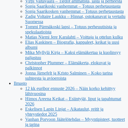
Virpi Valtavaara – Tiedot ammatista, iästä ja perheestä
Sonja Saarikoski vanhemmat – Totuus perhetaustasta
Sonja Saarikosken vanhemmat – Totuus perhetaustasta
Zadig Voltaire Laukku – Hinnat, ostokanavat ja vertailu
Suomessa
Tommi Pärmäkoski lapsi – Totuus perheuutisista ja
spekulaatioista
Matias Niemi Jere Karalahti – Voittaja ja ottelun kulku
Elias Kaskinen – Biografia, kappaleet, keikat ja uusi
albumi
Mika Myllylä Kirja – Kaksi elämäkertaa ja kuolinsyy
paljastuu
Christopher Plummer – Elämäkerta, elokuvat ja
palkinnot
Jonna Järnefelt ja Kristo Salminen – Koko tarina
suhteesta ja avioeroista
Ilmasto
12 kk euribor ennuste 2026 – Näin korko kehittyy
lähivuosina
Himos Areena Keikat – Esiintyjät, liput ja tapahtumat
2026
Eskelisen Lapin Linjat – Aikataulut, reitit ja
yhteystiedot 2025
Vanhan Porvoon Jäätelötehdas – Myyntipisteet, tuotteet
ja tarina