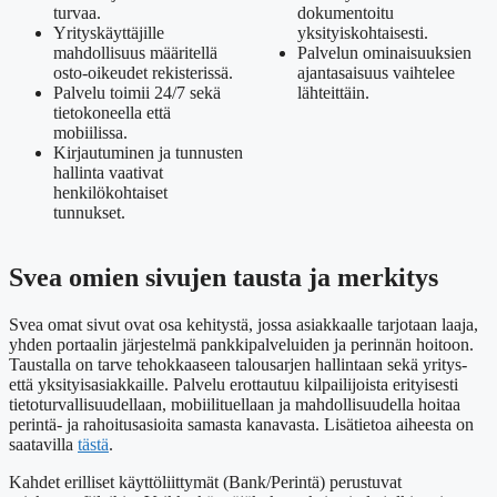
turvaa.
dokumentoitu
Yrityskäyttäjille
yksityiskohtaisesti.
mahdollisuus määritellä
Palvelun ominaisuuksien
osto-oikeudet rekisterissä.
ajantasaisuus vaihtelee
Palvelu toimii 24/7 sekä
lähteittäin.
tietokoneella että
mobiilissa.
Kirjautuminen ja tunnusten
hallinta vaativat
henkilökohtaiset
tunnukset.
Svea omien sivujen tausta ja merkitys
Svea omat sivut ovat osa kehitystä, jossa asiakkaalle tarjotaan laaja,
yhden portaalin järjestelmä pankkipalveluiden ja perinnän hoitoon.
Taustalla on tarve tehokkaaseen talousarjen hallintaan sekä yritys-
että yksityisasiakkaille. Palvelu erottautuu kilpailijoista erityisesti
tietoturvallisuudellaan, mobiilituellaan ja mahdollisuudella hoitaa
perintä- ja rahoitusasioita samasta kanavasta. Lisätietoa aiheesta on
saatavilla
tästä
.
Kahdet erilliset käyttöliittymät (Bank/Perintä) perustuvat