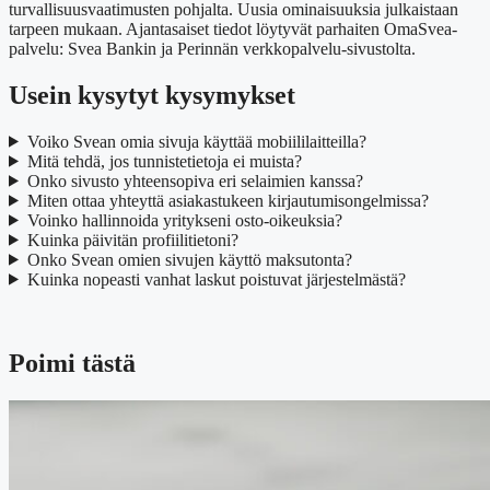
turvallisuusvaatimusten pohjalta. Uusia ominaisuuksia julkaistaan
tarpeen mukaan. Ajantasaiset tiedot löytyvät parhaiten OmaSvea-
palvelu: Svea Bankin ja Perinnän verkkopalvelu-sivustolta.
Usein kysytyt kysymykset
Voiko Svean omia sivuja käyttää mobiililaitteilla?
Mitä tehdä, jos tunnistetietoja ei muista?
Onko sivusto yhteensopiva eri selaimien kanssa?
Miten ottaa yhteyttä asiakastukeen kirjautumisongelmissa?
Voinko hallinnoida yritykseni osto-oikeuksia?
Kuinka päivitän profiilitietoni?
Onko Svean omien sivujen käyttö maksutonta?
Kuinka nopeasti vanhat laskut poistuvat järjestelmästä?
Poimi tästä