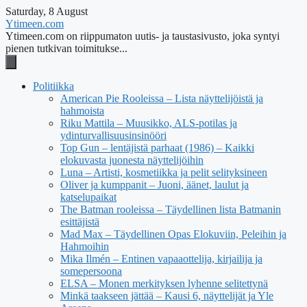
Saturday, 8 August
Ytimeen.com
Ytimeen.com on riippumaton uutis- ja taustasivusto, joka syntyi
pienen tutkivan toimitukse...
Politiikka
American Pie Rooleissa – Lista näyttelijöistä ja
hahmoista
Riku Mattila – Muusikko, ALS-potilas ja
ydinturvallisuusinsinööri
Top Gun – lentäjistä parhaat (1986) – Kaikki
elokuvasta juonesta näyttelijöihin
Luna – Artisti, kosmetiikka ja pelit selityksineen
Oliver ja kumppanit – Juoni, äänet, laulut ja
katselupaikat
The Batman rooleissa – Täydellinen lista Batmanin
esittäjistä
Mad Max – Täydellinen Opas Elokuviin, Peleihin ja
Hahmoihin
Mika Ilmén – Entinen vapaaottelija, kirjailija ja
somepersoona
ELSA – Monen merkityksen lyhenne selitettynä
Minkä taakseen jättää – Kausi 6, näyttelijät ja Yle