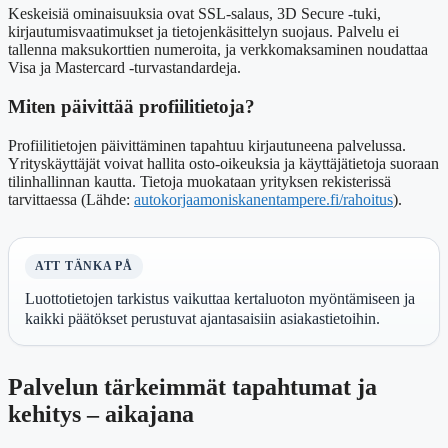
Keskeisiä ominaisuuksia ovat SSL-salaus, 3D Secure -tuki,
kirjautumisvaatimukset ja tietojenkäsittelyn suojaus. Palvelu ei
tallenna maksukorttien numeroita, ja verkkomaksaminen noudattaa
Visa ja Mastercard -turvastandardeja.
Miten päivittää profiilitietoja?
Profiilitietojen päivittäminen tapahtuu kirjautuneena palvelussa.
Yrityskäyttäjät voivat hallita osto-oikeuksia ja käyttäjätietoja suoraan
tilinhallinnan kautta. Tietoja muokataan yrityksen rekisterissä
tarvittaessa (Lähde:
autokorjaamoniskanentampere.fi/rahoitus
).
ATT TÄNKA PÅ
Luottotietojen tarkistus vaikuttaa kertaluoton myöntämiseen ja
kaikki päätökset perustuvat ajantasaisiin asiakastietoihin.
Palvelun tärkeimmät tapahtumat ja
kehitys – aikajana