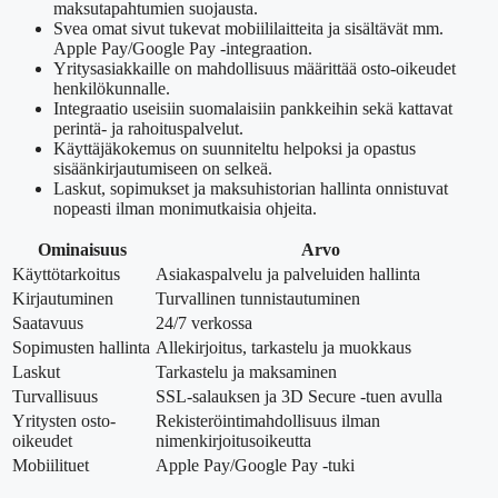
maksutapahtumien suojausta.
Svea omat sivut tukevat mobiililaitteita ja sisältävät mm.
Apple Pay/Google Pay -integraation.
Yritysasiakkaille on mahdollisuus määrittää osto-oikeudet
henkilökunnalle.
Integraatio useisiin suomalaisiin pankkeihin sekä kattavat
perintä- ja rahoituspalvelut.
Käyttäjäkokemus on suunniteltu helpoksi ja opastus
sisäänkirjautumiseen on selkeä.
Laskut, sopimukset ja maksuhistorian hallinta onnistuvat
nopeasti ilman monimutkaisia ohjeita.
Ominaisuus
Arvo
Käyttötarkoitus
Asiakaspalvelu ja palveluiden hallinta
Kirjautuminen
Turvallinen tunnistautuminen
Saatavuus
24/7 verkossa
Sopimusten hallinta
Allekirjoitus, tarkastelu ja muokkaus
Laskut
Tarkastelu ja maksaminen
Turvallisuus
SSL-salauksen ja 3D Secure -tuen avulla
Yritysten osto-
Rekisteröintimahdollisuus ilman
oikeudet
nimenkirjoitusoikeutta
Mobiilituet
Apple Pay/Google Pay -tuki