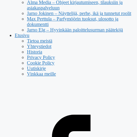
Alma Media – Ohjeet kirjautumiseen, tilauksiin ja
asiakaspalveluun
Jarno Jokinen – Näyttelijä, perhe, ikä ja tunnetut roolit
Max Perttula – Parfymöörin tuoksut, ulosotto ja
dokumentti
Jarno Elg – Hyvinkään paloittelusurman päätekijä
Etusivu
Tietoa meistä
Yhteystiedot
Historia
Privacy Policy
Cookie Policy
Uutiskirje
Vinkkaa meille