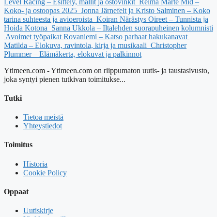
Level Racing – Esittely, mallit ja ostovinkit
Reima Marte Mid –
Koko- ja ostoopas 2025
Jonna Järnefelt ja Kristo Salminen – Koko
tarina suhteesta ja avioeroista
Koiran Närästys Oireet – Tunnista ja
Hoida Kotona
Sanna Ukkola – Iltalehden suorapuheinen kolumnisti
Avoimet työpaikat Rovaniemi – Katso parhaat hakukanavat
Matilda – Elokuva, ravintola, kirja ja musikaali
Christopher
Plummer – Elämäkerta, elokuvat ja palkinnot
Ytimeen.com - Ytimeen.com on riippumaton uutis- ja taustasivusto,
joka syntyi pienen tutkivan toimitukse...
Tutki
Tietoa meistä
Yhteystiedot
Toimitus
Historia
Cookie Policy
Oppaat
Uutiskirje