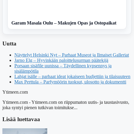
Garam Masala Oulu – Makujen Opas ja Ostopaikat
Uutta
Näyttelyt Helsinki Nyt – Parhaat Museot ja Ilmaiset Galleriat
Jarno Elg – Hyvinkään paloittelusurman päätekijä
Porsaan sisäfile uunissa – Täydellinen kypsennys ja
sisälämpötila
Lahjat isälle – parhaat ideat jokaiseen budjettiin ja tilaisuuteen
Max Perttula – Parfymöörin tuoksut, ulosotto ja dokumentti
Ytimeen.com
Ytimeen.com - Ytimeen.com on riippumaton uutis- ja taustasivusto,
joka syntyi pienen tutkivan toimitukse...
Lisää luettavaa