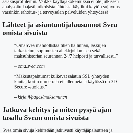
asiakasprofiileihin. Vaikka käyttäjäkokemuksia ei ole julkisesti
analysoitu laajasti, ulkoisista lähteistä käy ilmi käytön sujuvuus
varsinkin rahoitus- ja terveysalan palveluiden yhteydessä.
Lähteet ja asiantuntijalausunnot Svea
omista sivuista
“OmaSvea mahdollistaa tilien hallinnan, laskujen
tarkastelun, sopimusten allekirjoittamisen sekä
maksuhistorian seurannan 24/7 helposti ja turvallisesti.”
– oma.svea.com
“Maksutapahtumat kulkevat salatun SSL-yhteyden
kautta, kortin numeroita ei tallenneta ja käytössä on 3D
Secure -suojaus.”
– kirja.fi/pages/maksaminen
Jatkuva kehitys ja miten pysyä ajan
tasalla Svean omista sivuista
Svea omia sivuja kehitetään jatkuvasti käyttäjäpalautteen ja