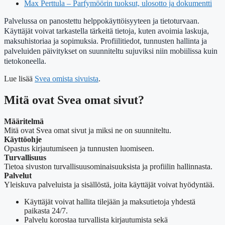
Max Perttula – Parfymöörin tuoksut, ulosotto ja dokumentti
Palvelussa on panostettu helppokäyttöisyyteen ja tietoturvaan.
Käyttäjät voivat tarkastella tärkeitä tietoja, kuten avoimia laskuja,
maksuhistoriaa ja sopimuksia. Profiilitiedot, tunnusten hallinta ja
palveluiden päivitykset on suunniteltu sujuviksi niin mobiilissa kuin
tietokoneella.
Lue lisää
Svea omista sivuista
.
Mitä ovat Svea omat sivut?
Määritelmä
Mitä ovat Svea omat sivut ja miksi ne on suunniteltu.
Käyttöohje
Opastus kirjautumiseen ja tunnusten luomiseen.
Turvallisuus
Tietoa sivuston turvallisuusominaisuuksista ja profiilin hallinnasta.
Palvelut
Yleiskuva palveluista ja sisällöstä, joita käyttäjät voivat hyödyntää.
Käyttäjät voivat hallita tilejään ja maksutietoja yhdestä
paikasta 24/7.
Palvelu korostaa turvallista kirjautumista sekä