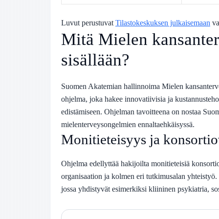
Luvut perustuvat
Tilastokeskuksen julkaisemaan
va
Mitä Mielen kansanter
sisällään?
Suomen Akatemian hallinnoima Mielen kansanterv
ohjelma, joka hakee innovatiivisia ja kustannusteh
edistämiseen. Ohjelman tavoitteena on nostaa Suomi
mielenterveysongelmien ennaltaehkäisyssä.
Monitieteisyys ja konsorti
Ohjelma edellyttää hakijoilta monitieteisiä konsor
organisaation ja kolmen eri tutkimusalan yhteistyö
jossa yhdistyvät esimerkiksi kliininen psykiatria, sos