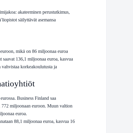
lmijakoa: akateeminen perustutkimus,
Yliopistot säilyttävät asemansa
 euroon, mikä on 86 miljoonaa euroa
 saavat 136,1 miljoonaa euroa, kasvua
a vahvistaa korkeakoulutusta ja
atioyhtiöt
eurossa. Business Finland saa
n 772 miljoonaan euroon. Muun valtion
iljoonaa euroa.
unnataan 88,1 miljoonaa euroa, kasvua 16