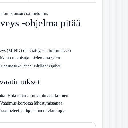
ltion talousarvion tietoihin.
veys -ohjelma pitää
eys (MIND) on strategisen tutkimuksen
okkaita ratkaisuja mielenterveyden
 kansainväliseksi edelläkävijäksi
ovaatimukset
tioita. Hakuehtona on vähintään kolmen
. Vaatimus korostaa lähestymistapaa,
iaalitieteet ja digitaalinen teknologia.