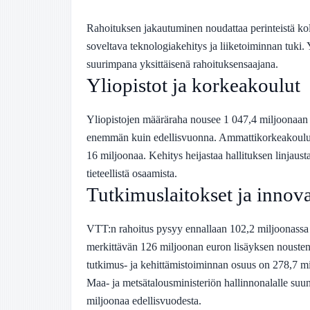
Rahoituksen jakautuminen noudattaa perinteistä ko
soveltava teknologiakehitys ja liiketoiminnan tuki. 
suurimpana yksittäisenä rahoituksensaajana.
Yliopistot ja korkeakoulut
Yliopistojen määräraha nousee 1 047,4 miljoonaan
enemmän kuin edellisvuonna. Ammattikorkeakoulut
16 miljoonaa. Kehitys heijastaa hallituksen linjaust
tieteellistä osaamista.
Tutkimuslaitokset ja innova
VTT:n rahoitus pysyy ennallaan 102,2 miljoonassa 
merkittävän 126 miljoonan euron lisäyksen nouste
tutkimus- ja kehittämistoiminnan osuus on 278,7 m
Maa- ja metsätalousministeriön hallinnonalalle su
miljoonaa edellisvuodesta.