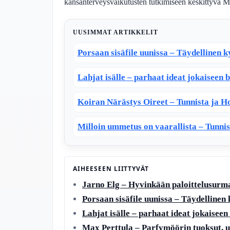
kansanterveysvaikutusten tutkimiseen keskittyvä
UUSIMMAT ARTIKKELIT
Porsaan sisäfile uunissa – Täydellinen k
Lahjat isälle – parhaat ideat jokaiseen b
Koiran Närästys Oireet – Tunnista ja 
Milloin ummetus on vaarallista – Tunni
AIHEESEEN LIITTYVÄT
Jarno Elg – Hyvinkään paloittelusurm
Porsaan sisäfile uunissa – Täydellinen
Lahjat isälle – parhaat ideat jokaiseen 
Max Perttula – Parfymöörin tuoksut, u