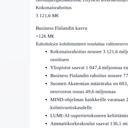
Kokonaisrahoitus
3 121,6 M€
Business Finlandin kasvu
+126 M€
Rahoituksen kohdistuminen noudattaa valtioneuvosto
Kokonaisrahoitus nousee 3 121,6 milj
osoittaen
Yliopistot saavat 1 047,4 miljoonaa e
Business Finlandin rahoitus nousee 7
Suomen Akatemian määräraha on 603,1 
neuvoston osuus 49,6 miljoonaa
MIND-ohjelman hankkeille varataan 2
kolmivuotiskaudelle
LUMI-AI-supertietokoneen kehittämis
Ammattikorkeakoulut saavat 136,1 mi