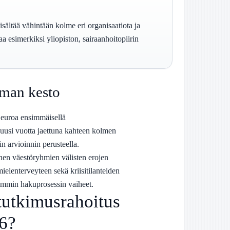
ältää vähintään kolme eri organisaatiota ja
a esimerkiksi yliopiston, sairaanhoitopiirin
lman kesto
 euroa ensimmäisellä
uusi vuotta jaettuna kahteen kolmen
 arvioinnin perusteella.
nen väestöryhmien välisten erojen
elenterveyteen sekä kriisitilanteiden
mmin hakuprosessin vaiheet.
 tutkimusrahoitus
6?