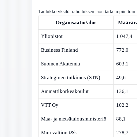
Taulukko yksilöi rahoituksen jaon tärkeimpiin toimi
Organisaatio/alue
Määrära
Yliopistot
1 047,4
Business Finland
772,0
Suomen Akatemia
603,1
Strateginen tutkimus (STN)
49,6
Ammattikorkeakoulut
136,1
VTT Oy
102,2
Maa- ja metsätalousministeriö
88,1
Muu valtion t&k
278,7