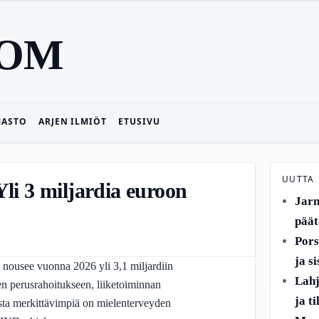
COM
MASTO
ARJEN ILMIÖT
ETUSIVU
UUTTA
li 3 miljardia euroon
Jarn
päät
Pors
ja s
s nousee vuonna 2026 yli 3,1 miljardiin
Lahj
jen perusrahoitukseen, liiketoiminnan
ja t
ista merkittävimpiä on mielenterveyden