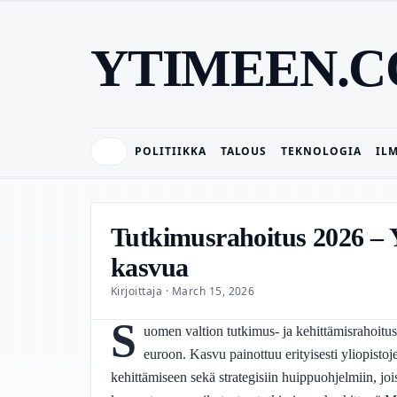
YTIMEEN.
POLITIIKKA
TALOUS
TEKNOLOGIA
IL
Tutkimusrahoitus 2026 – Y
kasvua
Kirjoittaja · March 15, 2026
S
uomen valtion tutkimus- ja kehittämisrahoitu
euroon. Kasvu painottuu erityisesti yliopisto
kehittämiseen sekä strategisiin huippuohjelmiin, jo