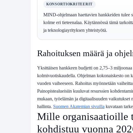
KONSORTIOKRITEERIT
MIND-ohjelmaan haettavien hankkeiden tulee sis
kolme eri tieteenalaa. Käytännössä tämä tarkoitta
ja teknologiayrityksen yhteistyötä.
Rahoituksen määrä ja ohje
Yksittäisen hankkeen budjetti on 2,75–3 miljoonaa
kolmivuotiskaudella. Ohjelman kokonaiskesto on k
vuoden vaiheeseen. Rahoitus myönnetään vaiheittain
Painopistealueisiin kuuluvat resurssien kohdentami
mukaan, työelämän ja digitaalisuuden vaikutukset mi
hallinta.
Suomen Akatemian sivuilla
kuvataan tarke
Mille organisaatioille
kohdistuu vuonna 202