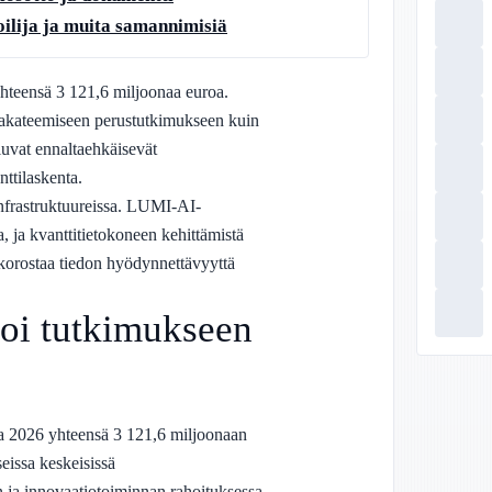
ilija ja muita samannimisiä
yhteensä 3 121,6 miljoonaa euroa.
 akateemiseen perustutkimukseen kuin
luvat ennaltaehkäisevät
nttilaskenta.
nfrastruktuureissa. LUMI-AI-
 ja kvanttitietokoneen kehittämistä
 korostaa tiedon hyödynnettävyyttä
oi tutkimukseen
na 2026 yhteensä 3 121,6 miljoonaan
eissa keskeisissä
en ja innovaatiotoiminnan rahoituksessa.