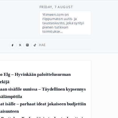
FRIDAY, 7 AUGUST
Ytimeen.com on
riippumaton uutis- ja
taustasivusto, joka syntyi
pienen tutkivan
toimitukse...
Search
for:
o Elg – Hyvinkään paloittelusurman
ekijä
aan sisäfile uunissa – Täydellinen kypsennys
isälämpötila
at isälle – parhaat ideat jokaiseen budjettiin
ilaisuuteen