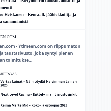
Perttula – Parfymöörin tuoksut, ulosotto ja
mentti
o Heiskanen – Kenraali, jääkiekkoilija ja
a samannimisiä
EEN.COM
en.com - Ytimeen.com on riippumaton
 ja taustasivusto, joka syntyi pienen
an toimitukse...
LUETTAVAA
Vertaa Lainat – Näin Löydät Halvimman Lainan
2025
Next Level Racing – Esittely, mallit ja ostovinkit
Reima Marte Mid – Koko- ja ostoopas 2025