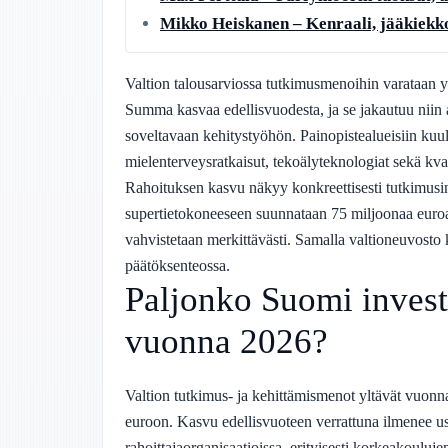
Mikko Heiskanen – Kenraali, jääkiekko
Valtion talousarviossa tutkimusmenoihin varataan 
Summa kasvaa edellisvuodesta, ja se jakautuu niin
soveltavaan kehitystyöhön. Painopistealueisiin kuu
mielenterveysratkaisut, tekoälyteknologiat sekä kva
Rahoituksen kasvu näkyy konkreettisesti tutkimusi
supertietokoneeseen suunnataan 75 miljoonaa euroa,
vahvistetaan merkittävästi. Samalla valtioneuvosto
päätöksenteossa.
Paljonko Suomi invest
vuonna 2026?
Valtion tutkimus- ja kehittämismenot yltävät vuon
euroon. Kasvu edellisvuoteen verrattuna ilmenee us
rahoittajaorganisaatioissa, erityisesti korkeakouluj