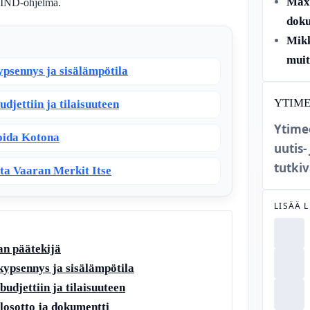
Max 
 MIND-ohjelma.
doku
Mikk
muit
ypsennys ja sisälämpötila
YTIM
udjettiin ja tilaisuuteen
Ytime
Hoida Kotona
uutis-
tutkiv
sta Vaaran Merkit Itse
LISÄÄ 
an päätekijä
 kypsennys ja sisälämpötila
budjettiin ja tilaisuuteen
losotto ja dokumentti