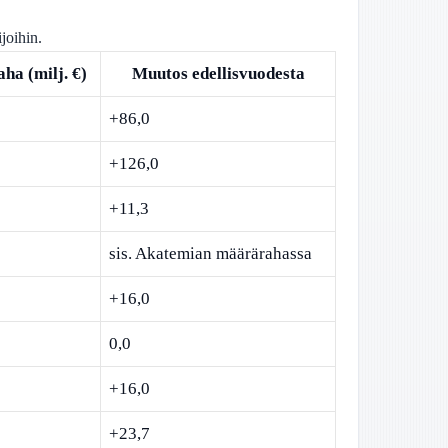
joihin.
ha (milj. €)
Muutos edellisvuodesta
+86,0
+126,0
+11,3
sis. Akatemian määrärahassa
+16,0
0,0
+16,0
+23,7