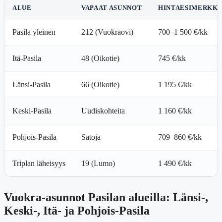
ALUE
VAPAAT ASUNNOT
HINTAESIMERKKI
Pasila yleinen
212 (Vuokraovi)
700–1 500 €/kk
Itä-Pasila
48 (Oikotie)
745 €/kk
Länsi-Pasila
66 (Oikotie)
1 195 €/kk
Keski-Pasila
Uudiskohteita
1 160 €/kk
Pohjois-Pasila
Satoja
709–860 €/kk
Triplan läheisyys
19 (Lumo)
1 490 €/kk
Vuokra-asunnot Pasilan alueilla: Länsi-,
Keski-, Itä- ja Pohjois-Pasila