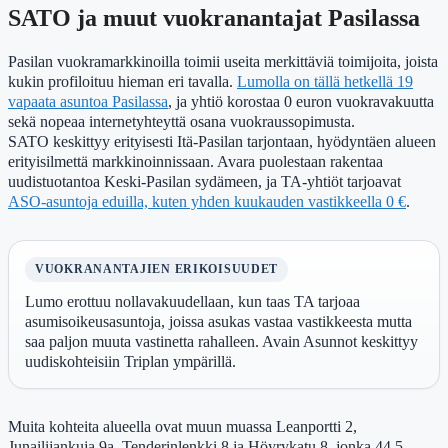
SATO ja muut vuokranantajat Pasilassa
Pasilan vuokramarkkinoilla toimii useita merkittäviä toimijoita, joista
kukin profiloituu hieman eri tavalla.
Lumolla on tällä hetkellä 19
vapaata asuntoa Pasilassa
, ja yhtiö korostaa 0 euron vuokravakuutta
sekä nopeaa internetyhteyttä osana vuokraussopimusta.
SATO keskittyy erityisesti Itä-Pasilan tarjontaan, hyödyntäen alueen
erityisilmettä markkinoinnissaan. Avara puolestaan rakentaa
uudistuotantoa Keski-Pasilan sydämeen, ja TA-yhtiöt tarjoavat
ASO-asuntoja eduilla, kuten yhden kuukauden vastikkeella 0 €
.
VUOKRANANTAJIEN ERIKOISUUDET
Lumo erottuu nollavakuudellaan, kun taas TA tarjoaa
asumisoikeusasuntoja, joissa asukas vastaa vastikkeesta mutta
saa paljon muuta vastinetta rahalleen. Avain Asunnot keskittyy
uudiskohteisiin Triplan ympärillä.
Muita kohteita alueella ovat muun muassa Leanportti 2,
Junailijankuja 9a, Tenderinlenkki 8 ja Höyrykatu 8, jonka 44,5