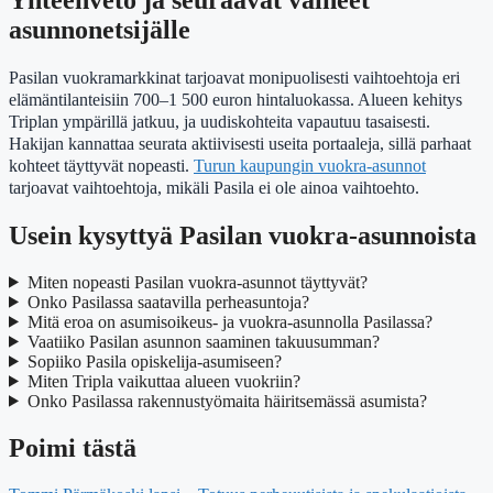
asunnonetsijälle
Pasilan vuokramarkkinat tarjoavat monipuolisesti vaihtoehtoja eri
elämäntilanteisiin 700–1 500 euron hintaluokassa. Alueen kehitys
Triplan ympärillä jatkuu, ja uudiskohteita vapautuu tasaisesti.
Hakijan kannattaa seurata aktiivisesti useita portaaleja, sillä parhaat
kohteet täyttyvät nopeasti.
Turun kaupungin vuokra-asunnot
tarjoavat vaihtoehtoja, mikäli Pasila ei ole ainoa vaihtoehto.
Usein kysyttyä Pasilan vuokra-asunnoista
Miten nopeasti Pasilan vuokra-asunnot täyttyvät?
Onko Pasilassa saatavilla perheasuntoja?
Mitä eroa on asumisoikeus- ja vuokra-asunnolla Pasilassa?
Vaatiiko Pasilan asunnon saaminen takuusumman?
Sopiiko Pasila opiskelija-asumiseen?
Miten Tripla vaikuttaa alueen vuokriin?
Onko Pasilassa rakennustyömaita häiritsemässä asumista?
Poimi tästä