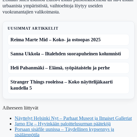
urbaanista ympäristöstä, vaihtoehtoja löytyy useiden
vuokranantajien valikoimasta.
UUSIMMAT ARTIKKELIT
Reima Marte Mid – Koko- ja ostoopas 2025
Sanna Ukkola – Iltalehden suorapuheinen kolumnisti
Heli Palsanmäki – Elämä, syöpätaistelu ja perhe
Stranger Things rooleissa – Koko näyttelijäkaarti
kaudella 5
Aiheeseen liittyvät
Näyttelyt Helsinki Nyt – Parhaat Museot ja Ilmaiset Galleriat
Jarno Elg – Hyvinkään paloittelusurman päätekijä
Porsaan sisäfile uunissa – Täydellinen kypsennys ja
sisälämpötila