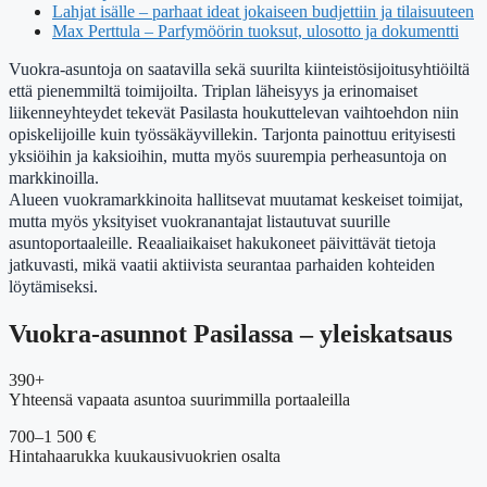
Lahjat isälle – parhaat ideat jokaiseen budjettiin ja tilaisuuteen
Max Perttula – Parfymöörin tuoksut, ulosotto ja dokumentti
Vuokra-asuntoja on saatavilla sekä suurilta kiinteistösijoitusyhtiöiltä
että pienemmiltä toimijoilta. Triplan läheisyys ja erinomaiset
liikenneyhteydet tekevät Pasilasta houkuttelevan vaihtoehdon niin
opiskelijoille kuin työssäkäyvillekin. Tarjonta painottuu erityisesti
yksiöihin ja kaksioihin, mutta myös suurempia perheasuntoja on
markkinoilla.
Alueen vuokramarkkinoita hallitsevat muutamat keskeiset toimijat,
mutta myös yksityiset vuokranantajat listautuvat suurille
asuntoportaaleille. Reaaliaikaiset hakukoneet päivittävät tietoja
jatkuvasti, mikä vaatii aktiivista seurantaa parhaiden kohteiden
löytämiseksi.
Vuokra-asunnot Pasilassa – yleiskatsaus
390+
Yhteensä vapaata asuntoa suurimmilla portaaleilla
700–1 500 €
Hintahaarukka kuukausivuokrien osalta