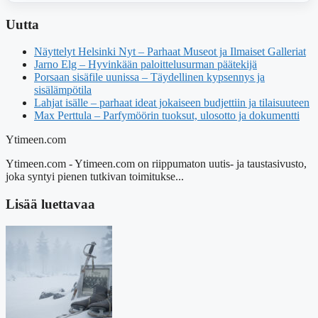
Uutta
Näyttelyt Helsinki Nyt – Parhaat Museot ja Ilmaiset Galleriat
Jarno Elg – Hyvinkään paloittelusurman päätekijä
Porsaan sisäfile uunissa – Täydellinen kypsennys ja
sisälämpötila
Lahjat isälle – parhaat ideat jokaiseen budjettiin ja tilaisuuteen
Max Perttula – Parfymöörin tuoksut, ulosotto ja dokumentti
Ytimeen.com
Ytimeen.com - Ytimeen.com on riippumaton uutis- ja taustasivusto,
joka syntyi pienen tutkivan toimitukse...
Lisää luettavaa