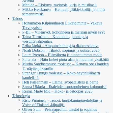
Areena
Matilda – Elokuva, ravintola, kirja ja musikaali
Mikko Heiskanen – Kenraali, jääkiekkoilija ja muita
samannimisiä
Talous
Hoitamaton Kilpirauhasen Liikatoiminta – Vakava
Terveysriski
P-Bil – Viitearvot, kohonneen ja matalan arvon syyt
Taina Törmänen – Koomikko, juontaja ja
viestintävalmentaja
Erika Jänkä – Ampumahiihtäjä ja diabetesaktiivi
Noah Dobson – Tilastot, sopimus ja uutiset 2025
Laura Prepon – Elämäkerta ja tunnetuimmat roolit
Pinta-ala – Näin lasket pinta-alan ja muunnat yksiköitä
Murha Sandhamnissa rooleissa – Kattava opas kauden
11 näyttelijäkaartiin
Stranger Things rooleissa – Koko näyttelijäkaarti
kaudella 5
Heli Palsanmäki – Elämä, syöpätaistelu ja perhe
Sanna Ukkola – Iltalehden suorapuheinen kolumnisti
Reima Marte Mid – Koko- ja ostoopas 2025
Teknologia
Risto Piirainen – Tenori, tangokuningasehdokas ja
Voice of Finland -kilpailija
Oliver Suni – Pelaajaprofiili, tilastot ja sopimus