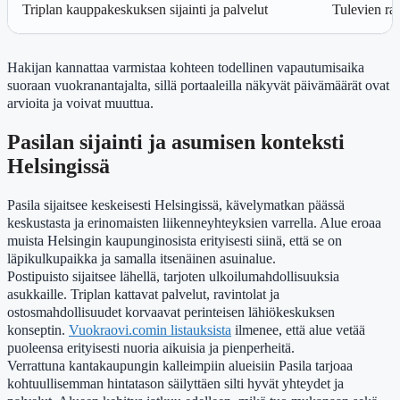
Triplan kauppakeskuksen sijainti ja palvelut
Tulevien ra
Hakijan kannattaa varmistaa kohteen todellinen vapautumisaika
suoraan vuokranantajalta, sillä portaaleilla näkyvät päivämäärät ovat
arvioita ja voivat muuttua.
Pasilan sijainti ja asumisen konteksti
Helsingissä
Pasila sijaitsee keskeisesti Helsingissä, kävelymatkan päässä
keskustasta ja erinomaisten liikenneyhteyksien varrella. Alue eroaa
muista Helsingin kaupunginosista erityisesti siinä, että se on
läpikulkupaikka ja samalla itsenäinen asuinalue.
Postipuisto sijaitsee lähellä, tarjoten ulkoilumahdollisuuksia
asukkaille. Triplan kattavat palvelut, ravintolat ja
ostosmahdollisuudet korvaavat perinteisen lähiökeskuksen
konseptin.
Vuokraovi.comin listauksista
ilmenee, että alue vetää
puoleensa erityisesti nuoria aikuisia ja pienperheitä.
Verrattuna kantakaupungin kalleimpiin alueisiin Pasila tarjoaa
kohtuullisemman hintatason säilyttäen silti hyvät yhteydet ja