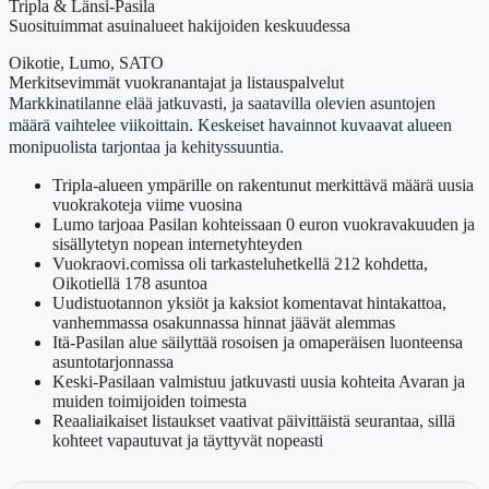
Tripla & Länsi-Pasila
Suosituimmat asuinalueet hakijoiden keskuudessa
Oikotie, Lumo, SATO
Merkitsevimmät vuokranantajat ja listauspalvelut
Markkinatilanne elää jatkuvasti, ja saatavilla olevien asuntojen
määrä vaihtelee viikoittain. Keskeiset havainnot kuvaavat alueen
monipuolista tarjontaa ja kehityssuuntia.
Tripla-alueen ympärille on rakentunut merkittävä määrä uusia
vuokrakoteja viime vuosina
Lumo tarjoaa Pasilan kohteissaan 0 euron vuokravakuuden ja
sisällytetyn nopean internetyhteyden
Vuokraovi.comissa oli tarkasteluhetkellä 212 kohdetta,
Oikotiellä 178 asuntoa
Uudistuotannon yksiöt ja kaksiot komentavat hintakattoa,
vanhemmassa osakunnassa hinnat jäävät alemmas
Itä-Pasilan alue säilyttää rosoisen ja omaperäisen luonteensa
asuntotarjonnassa
Keski-Pasilaan valmistuu jatkuvasti uusia kohteita Avaran ja
muiden toimijoiden toimesta
Reaaliaikaiset listaukset vaativat päivittäistä seurantaa, sillä
kohteet vapautuvat ja täyttyvät nopeasti