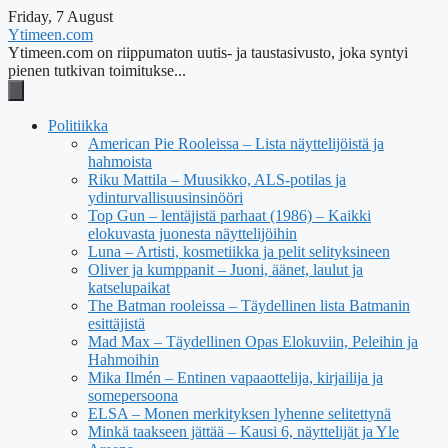
Friday, 7 August
Ytimeen.com
Ytimeen.com on riippumaton uutis- ja taustasivusto, joka syntyi
pienen tutkivan toimitukse...
Politiikka
American Pie Rooleissa – Lista näyttelijöistä ja
hahmoista
Riku Mattila – Muusikko, ALS-potilas ja
ydinturvallisuusinsinööri
Top Gun – lentäjistä parhaat (1986) – Kaikki
elokuvasta juonesta näyttelijöihin
Luna – Artisti, kosmetiikka ja pelit selityksineen
Oliver ja kumppanit – Juoni, äänet, laulut ja
katselupaikat
The Batman rooleissa – Täydellinen lista Batmanin
esittäjistä
Mad Max – Täydellinen Opas Elokuviin, Peleihin ja
Hahmoihin
Mika Ilmén – Entinen vapaaottelija, kirjailija ja
somepersoona
ELSA – Monen merkityksen lyhenne selitettynä
Minkä taakseen jättää – Kausi 6, näyttelijät ja Yle