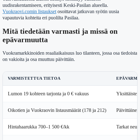
uudisrakentamiseen, erityisesti Keski-Pasilan alueella.
Vuokraovi.comin listaukset
osoittavat jatkuvan syötin uusia
vapautuvia kohteita eri puolilta Pasilaa.
Mitä tiedetään varmasti ja missä on
epävarmuutta
Vuokramarkkinoiden reaaliaikaisuus luo tilanteen, jossa osa tiedoista
on vakioita ja osa muuttuu päivittäin.
VARMISTETTUA TIETOA
EPÄVARMU
Lumon 19 kohteen tarjonta ja 0 € vakuus
Yksittäiste
Oikotien ja Vuokraovin listausmäärät (178 ja 212)
Päivittäinen
Hintahaarukka 700–1 500 €/kk
Tarkat neuv