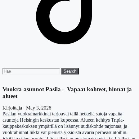
Search
Search
for:
Vuokra-asunnot Pasila – Vapaat kohteet, hinnat ja
alueet
Kirjoittaja · May 3, 2026
Pasilan vuokramarkkinat tarjoavat tällä hetkellä satoja vapaita
asuntoja Helsingin keskustan kupeessa. Alueen kehitys Tripla-
kauppakeskuksen ympärillä on lisännyt uudiskohde tarjontaa, ja
vuokrahinnat liikkuvat pienistä yksiöistä avaria perheasuntoihin.
Etsitään sitten asuntoa Länsi-Pasilan puistomaisemista tai Itä-Pasilan