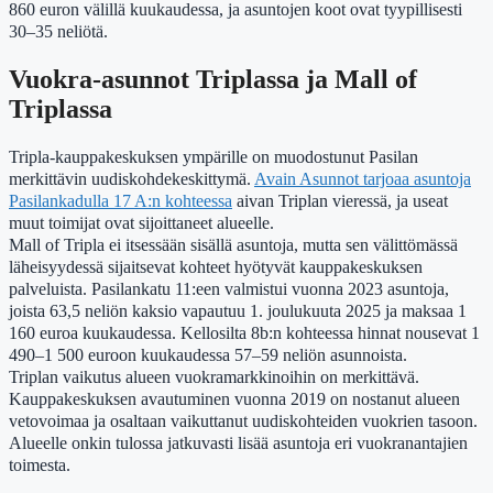
860 euron välillä kuukaudessa, ja asuntojen koot ovat tyypillisesti
30–35 neliötä.
Vuokra-asunnot Triplassa ja Mall of
Triplassa
Tripla-kauppakeskuksen ympärille on muodostunut Pasilan
merkittävin uudiskohdekeskittymä.
Avain Asunnot tarjoaa asuntoja
Pasilankadulla 17 A:n kohteessa
aivan Triplan vieressä, ja useat
muut toimijat ovat sijoittaneet alueelle.
Mall of Tripla ei itsessään sisällä asuntoja, mutta sen välittömässä
läheisyydessä sijaitsevat kohteet hyötyvät kauppakeskuksen
palveluista. Pasilankatu 11:een valmistui vuonna 2023 asuntoja,
joista 63,5 neliön kaksio vapautuu 1. joulukuuta 2025 ja maksaa 1
160 euroa kuukaudessa. Kellosilta 8b:n kohteessa hinnat nousevat 1
490–1 500 euroon kuukaudessa 57–59 neliön asunnoista.
Triplan vaikutus alueen vuokramarkkinoihin on merkittävä.
Kauppakeskuksen avautuminen vuonna 2019 on nostanut alueen
vetovoimaa ja osaltaan vaikuttanut uudiskohteiden vuokrien tasoon.
Alueelle onkin tulossa jatkuvasti lisää asuntoja eri vuokranantajien
toimesta.