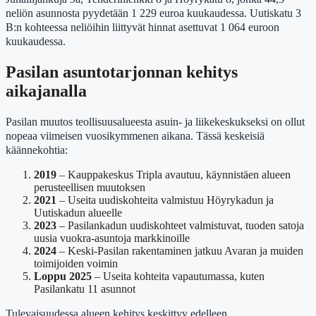
neliön asunnosta pyydetään 1 229 euroa kuukaudessa. Uutiskatu 3
B:n kohteessa neliöihin liittyvät hinnat asettuvat 1 064 euroon
kuukaudessa.
Pasilan asuntotarjonnan kehitys
aikajanalla
Pasilan muutos teollisuusalueesta asuin- ja liikekeskukseksi on ollut
nopeaa viimeisen vuosikymmenen aikana. Tässä keskeisiä
käännekohtia:
2019
– Kauppakeskus Tripla avautuu, käynnistäen alueen
perusteellisen muutoksen
2021
– Useita uudiskohteita valmistuu Höyrykadun ja
Uutiskadun alueelle
2023
– Pasilankadun uudiskohteet valmistuvat, tuoden satoja
uusia vuokra-asuntoja markkinoille
2024
– Keski-Pasilan rakentaminen jatkuu Avaran ja muiden
toimijoiden voimin
Loppu 2025
– Useita kohteita vapautumassa, kuten
Pasilankatu 11 asunnot
Tulevaisuudessa alueen kehitys keskittyy edelleen