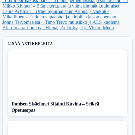
Tommi Pärmäkoski lapsi – Totuus perheuutisista ja spekulaatioista
Mikko Kivinen – Elämäkerta, ura ja viimeisimmät kuulumiset
Laura Arffman – Urheilujournalismin Aitous ja Vaikutus
Mika Ilmén – Entinen vapaaottelija, kirjailija ja somepersoona
Jonna Tervomaa isä – Timo Tervo muusikko ja ALS-kuolema
Aino Imatra Lounas – Hinnat, Aukioloajat ja Viikon Menu
LISÄÄ ARTIKKELEITA
Ihmisen Sisäelimet Sijainti Kuvina – Selkeä
Opetusopas