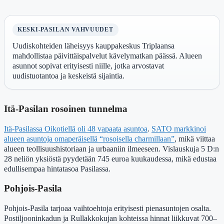
KESKI-PASILAN VAHVUUDET
Uudiskohteiden läheisyys kauppakeskus Triplaansa
mahdollistaa päivittäispalvelut kävelymatkan päässä. Alueen
asunnot sopivat erityisesti niille, jotka arvostavat
uudistuotantoa ja keskeistä sijaintia.
Itä-Pasilan rosoinen tunnelma
Itä-Pasilassa Oikotiellä oli 48 vapaata asuntoa
.
SATO markkinoi
alueen asuntoja omaperäisellä “rosoisella charmillaan”
, mikä viittaa
alueen teollisuushistoriaan ja urbaaniin ilmeeseen. Vislauskuja 5 D:n
28 neliön yksiöstä pyydetään 745 euroa kuukaudessa, mikä edustaa
edullisempaa hintatasoa Pasilassa.
Pohjois-Pasila
Pohjois-Pasila tarjoaa vaihtoehtoja erityisesti pienasuntojen osalta.
Postiljooninkadun ja Rullakkokujan kohteissa hinnat liikkuvat 700–