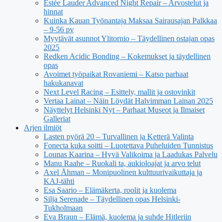
Estée Lauder Advanced Night Repair – Arvostelut ja
hinnat
Kuinka Kauan Työnantaja Maksaa Sairausajan Palkkaa
– 9-56 pv
Myytävät asunnot Ylitornio – Täydellinen ostajan opas
2025
Redken Acidic Bonding – Kokemukset ja täydellinen
opas
Avoimet työpaikat Rovaniemi – Katso parhaat
hakukanavat
Next Level Racing – Esittely, mallit ja ostovinkit
Vertaa Lainat – Näin Löydät Halvimman Lainan 2025
Näyttelyt Helsinki Nyt – Parhaat Museot ja Ilmaiset
Galleriat
Arjen ilmiöt
Lasten pyörä 20 – Turvallinen ja Ketterä Valinta
Fonecta kuka soitti – Luotettava Puheluiden Tunnistus
Lounas Kaarina – Hyvä Valikoima ja Laadukas Palvelu
Manu Raahe – Ruokali ta, aukioloajat ja arvo telut
Axel Åhman – Monipuolinen kulttuurivaikuttaja ja
KAJ-tähti
Esa Saario – Elämäkerta, roolit ja kuolema
Silja Serenade – Täydellinen opas Helsinki-
Tukholmaan
Eva Braun – Elämä, kuolema ja suhde Hitleriin