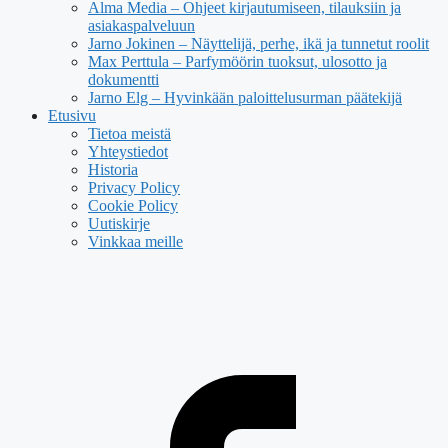
Alma Media – Ohjeet kirjautumiseen, tilauksiin ja
asiakaspalveluun
Jarno Jokinen – Näyttelijä, perhe, ikä ja tunnetut roolit
Max Perttula – Parfymöörin tuoksut, ulosotto ja
dokumentti
Jarno Elg – Hyvinkään paloittelusurman päätekijä
Etusivu
Tietoa meistä
Yhteystiedot
Historia
Privacy Policy
Cookie Policy
Uutiskirje
Vinkkaa meille