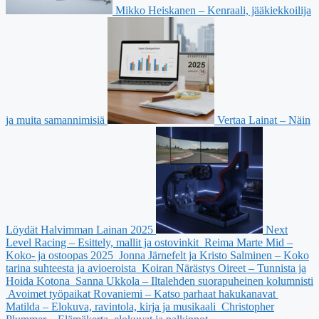
Mikko Heiskanen – Kenraali, jääkiekkoilija
ja muita samannimisiä
Vertaa Lainat – Näin
Löydät Halvimman Lainan 2025
Next
Level Racing – Esittely, mallit ja ostovinkit
Reima Marte Mid –
Koko- ja ostoopas 2025
Jonna Järnefelt ja Kristo Salminen – Koko
tarina suhteesta ja avioeroista
Koiran Närästys Oireet – Tunnista ja
Hoida Kotona
Sanna Ukkola – Iltalehden suorapuheinen kolumnisti
Avoimet työpaikat Rovaniemi – Katso parhaat hakukanavat
Matilda – Elokuva, ravintola, kirja ja musikaali
Christopher