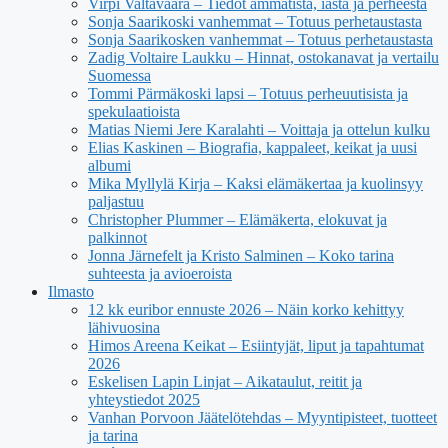
Virpi Valtavaara – Tiedot ammatista, iästä ja perheestä
Sonja Saarikoski vanhemmat – Totuus perhetaustasta
Sonja Saarikosken vanhemmat – Totuus perhetaustasta
Zadig Voltaire Laukku – Hinnat, ostokanavat ja vertailu
Suomessa
Tommi Pärmäkoski lapsi – Totuus perheuutisista ja
spekulaatioista
Matias Niemi Jere Karalahti – Voittaja ja ottelun kulku
Elias Kaskinen – Biografia, kappaleet, keikat ja uusi
albumi
Mika Myllylä Kirja – Kaksi elämäkertaa ja kuolinsyy
paljastuu
Christopher Plummer – Elämäkerta, elokuvat ja
palkinnot
Jonna Järnefelt ja Kristo Salminen – Koko tarina
suhteesta ja avioeroista
Ilmasto
12 kk euribor ennuste 2026 – Näin korko kehittyy
lähivuosina
Himos Areena Keikat – Esiintyjät, liput ja tapahtumat
2026
Eskelisen Lapin Linjat – Aikataulut, reitit ja
yhteystiedot 2025
Vanhan Porvoon Jäätelötehdas – Myyntipisteet, tuotteet
ja tarina