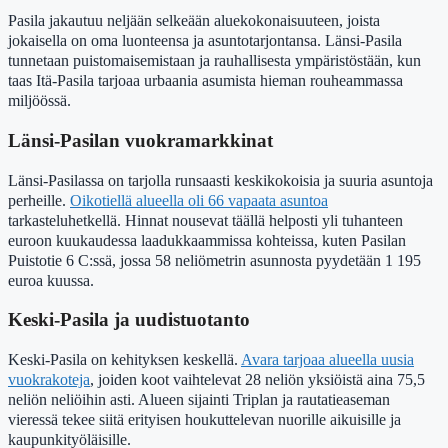
Pasila jakautuu neljään selkeään aluekokonaisuuteen, joista
jokaisella on oma luonteensa ja asuntotarjontansa. Länsi-Pasila
tunnetaan puistomaisemistaan ja rauhallisesta ympäristöstään, kun
taas Itä-Pasila tarjoaa urbaania asumista hieman rouheammassa
miljöössä.
Länsi-Pasilan vuokramarkkinat
Länsi-Pasilassa on tarjolla runsaasti keskikokoisia ja suuria asuntoja
perheille.
Oikotiellä alueella oli 66 vapaata asuntoa
tarkasteluhetkellä. Hinnat nousevat täällä helposti yli tuhanteen
euroon kuukaudessa laadukkaammissa kohteissa, kuten Pasilan
Puistotie 6 C:ssä, jossa 58 neliömetrin asunnosta pyydetään 1 195
euroa kuussa.
Keski-Pasila ja uudistuotanto
Keski-Pasila on kehityksen keskellä.
Avara tarjoaa alueella uusia
vuokrakoteja
, joiden koot vaihtelevat 28 neliön yksiöistä aina 75,5
neliön neliöihin asti. Alueen sijainti Triplan ja rautatieaseman
vieressä tekee siitä erityisen houkuttelevan nuorille aikuisille ja
kaupunkityöläisille.