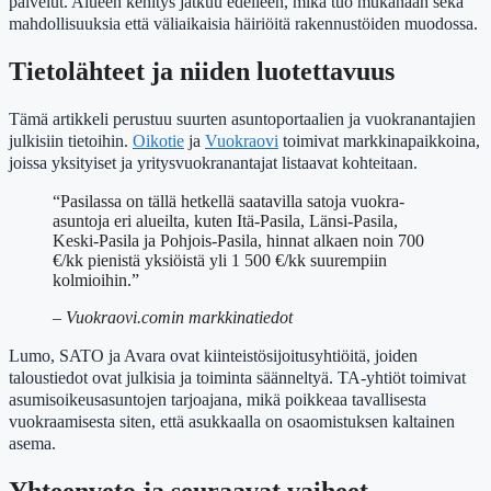
palvelut. Alueen kehitys jatkuu edelleen, mikä tuo mukanaan sekä
mahdollisuuksia että väliaikaisia häiriöitä rakennustöiden muodossa.
Tietolähteet ja niiden luotettavuus
Tämä artikkeli perustuu suurten asuntoportaalien ja vuokranantajien
julkisiin tietoihin.
Oikotie
ja
Vuokraovi
toimivat markkinapaikkoina,
joissa yksityiset ja yritysvuokranantajat listaavat kohteitaan.
“Pasilassa on tällä hetkellä saatavilla satoja vuokra-
asuntoja eri alueilta, kuten Itä-Pasila, Länsi-Pasila,
Keski-Pasila ja Pohjois-Pasila, hinnat alkaen noin 700
€/kk pienistä yksiöistä yli 1 500 €/kk suurempiin
kolmioihin.”
– Vuokraovi.comin markkinatiedot
Lumo, SATO ja Avara ovat kiinteistösijoitusyhtiöitä, joiden
taloustiedot ovat julkisia ja toiminta säänneltyä. TA-yhtiöt toimivat
asumisoikeusasuntojen tarjoajana, mikä poikkeaa tavallisesta
vuokraamisesta siten, että asukkaalla on osaomistuksen kaltainen
asema.
Yhteenveto ja seuraavat vaiheet