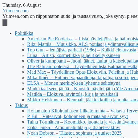
Thursday, 6 August
Ytimeen.com
Ytimeen.com on riippumaton uutis- ja taustasivusto, joka syntyi pienen
Politiikka
American Pie Rooleissa – Lista näyttelijöistä ja hahmoist
Riku Mattila – Muusikko, ALS-potilas ja ydinturvallisuus
Top Gun – lentäjistä parhaat (1986) – Kaikki elokuvasta j
Luna – Artisti, kosmetiikka ja pelit selityksineen
Oliver ja kumppanit – Juoni, äänet, laulut ja katselupaika
The Batman rooleissa – Täydellinen lista Batmanin esittäj
Mad Max – Täydellinen Opas Elokuviin, Peleihin ja Ha
Mika Ilmén – Entinen vapaaottelija, kirjailija ja someper
ELSA – Monen merkityksen lyhenne selitettynä
Minkä taakseen jättää – Kausi 6, näyttelijät ja Yle Areena
Matilda – Elokuva, ravintola, kirja ja musikaali
Mikko Heiskanen – Kenraali, jääkiekkoilija ja muita sam
Talous
Hoitamaton Kilpirauhasen Liikatoiminta – Vakava Tervey
P-Bil – Viitearvot, kohonneen ja matalan arvon syyt
Taina Törmänen – Koomikko, juontaja ja viestintävalmen
Erika Jänkä – Ampumahiihtäjä ja diabetesaktiivi
Noah Dobson – Tilastot, sopimus ja uutiset 2025