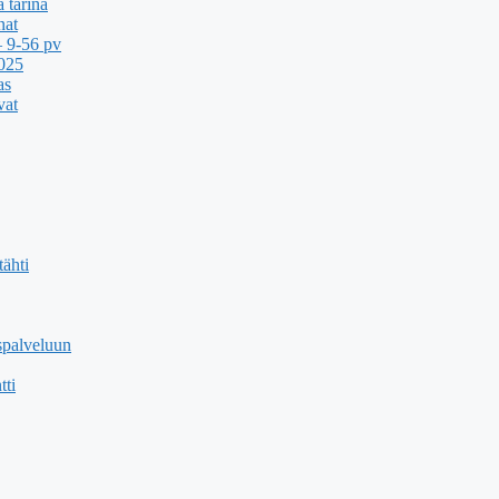
 tarina
nat
 9-56 pv
2025
as
vat
ähti
spalveluun
tti