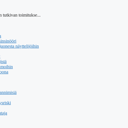
 tutkivan toimitukse...
a
insinööri
uonesta näyttelijöihin
t
istä
hmoihin
soona
annimisiä
sriski
taja