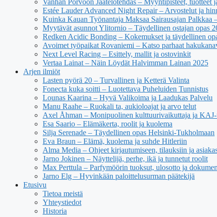
Vanhan Porvoon Jäätelötehdas – Myyntipisteet, tuotteet ja
Estée Lauder Advanced Night Repair – Arvostelut ja hin
Kuinka Kauan Työnantaja Maksaa Sairausajan Palkkaa –
Myytävät asunnot Ylitornio – Täydellinen ostajan opas 
Redken Acidic Bonding – Kokemukset ja täydellinen op
Avoimet työpaikat Rovaniemi – Katso parhaat hakukana
Next Level Racing – Esittely, mallit ja ostovinkit
Vertaa Lainat – Näin Löydät Halvimman Lainan 2025
Arjen ilmiöt
Lasten pyörä 20 – Turvallinen ja Ketterä Valinta
Fonecta kuka soitti – Luotettava Puheluiden Tunnistus
Lounas Kaarina – Hyvä Valikoima ja Laadukas Palvelu
Manu Raahe – Ruokali ta, aukioloajat ja arvo telut
Axel Åhman – Monipuolinen kulttuurivaikuttaja ja KAJ-t
Esa Saario – Elämäkerta, roolit ja kuolema
Silja Serenade – Täydellinen opas Helsinki-Tukholmaan
Eva Braun – Elämä, kuolema ja suhde Hitleriin
Alma Media – Ohjeet kirjautumiseen, tilauksiin ja asiaka
Jarno Jokinen – Näyttelijä, perhe, ikä ja tunnetut roolit
Max Perttula – Parfymöörin tuoksut, ulosotto ja dokumen
Jarno Elg – Hyvinkään paloittelusurman päätekijä
Etusivu
Tietoa meistä
Yhteystiedot
Historia