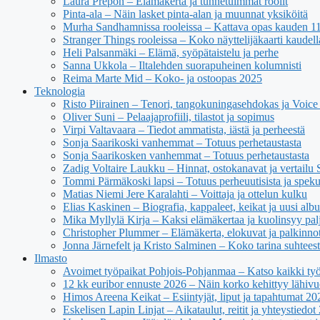
Laura Prepon – Elämäkerta ja tunnetuimmat roolit
Pinta-ala – Näin lasket pinta-alan ja muunnat yksiköitä
Murha Sandhamnissa rooleissa – Kattava opas kauden 11 n
Stranger Things rooleissa – Koko näyttelijäkaarti kaudell
Heli Palsanmäki – Elämä, syöpätaistelu ja perhe
Sanna Ukkola – Iltalehden suorapuheinen kolumnisti
Reima Marte Mid – Koko- ja ostoopas 2025
Teknologia
Risto Piirainen – Tenori, tangokuningasehdokas ja Voice o
Oliver Suni – Pelaajaprofiili, tilastot ja sopimus
Virpi Valtavaara – Tiedot ammatista, iästä ja perheestä
Sonja Saarikoski vanhemmat – Totuus perhetaustasta
Sonja Saarikosken vanhemmat – Totuus perhetaustasta
Zadig Voltaire Laukku – Hinnat, ostokanavat ja vertailu
Tommi Pärmäkoski lapsi – Totuus perheuutisista ja spekul
Matias Niemi Jere Karalahti – Voittaja ja ottelun kulku
Elias Kaskinen – Biografia, kappaleet, keikat ja uusi alb
Mika Myllylä Kirja – Kaksi elämäkertaa ja kuolinsyy pal
Christopher Plummer – Elämäkerta, elokuvat ja palkinno
Jonna Järnefelt ja Kristo Salminen – Koko tarina suhteest
Ilmasto
Avoimet työpaikat Pohjois-Pohjanmaa – Katso kaikki työ
12 kk euribor ennuste 2026 – Näin korko kehittyy lähivu
Himos Areena Keikat – Esiintyjät, liput ja tapahtumat 20
Eskelisen Lapin Linjat – Aikataulut, reitit ja yhteystiedot