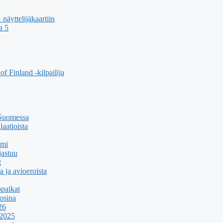
äyttelijäkaartiin
a 5
f Finland -kilpailija
 Suomessa
aatioista
umi
jastuu
t
a ja avioeroista
paikat
osina
26
 2025