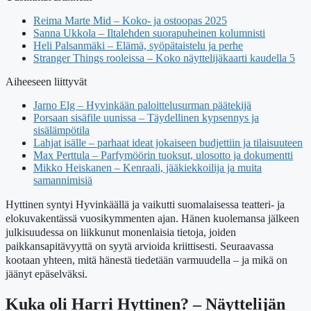
Reima Marte Mid – Koko- ja ostoopas 2025
Sanna Ukkola – Iltalehden suorapuheinen kolumnisti
Heli Palsanmäki – Elämä, syöpätaistelu ja perhe
Stranger Things rooleissa – Koko näyttelijäkaarti kaudella 5
Aiheeseen liittyvät
Jarno Elg – Hyvinkään paloittelusurman päätekijä
Porsaan sisäfile uunissa – Täydellinen kypsennys ja
sisälämpötila
Lahjat isälle – parhaat ideat jokaiseen budjettiin ja tilaisuuteen
Max Perttula – Parfymöörin tuoksut, ulosotto ja dokumentti
Mikko Heiskanen – Kenraali, jääkiekkoilija ja muita
samannimisiä
Hyttinen syntyi Hyvinkäällä ja vaikutti suomalaisessa teatteri- ja
elokuvakentässä vuosikymmenten ajan. Hänen kuolemansa jälkeen
julkisuudessa on liikkunut monenlaisia tietoja, joiden
paikkansapitävyyttä on syytä arvioida kriittisesti. Seuraavassa
kootaan yhteen, mitä hänestä tiedetään varmuudella – ja mikä on
jäänyt epäselväksi.
Kuka oli Harri Hyttinen? – Näyttelijän