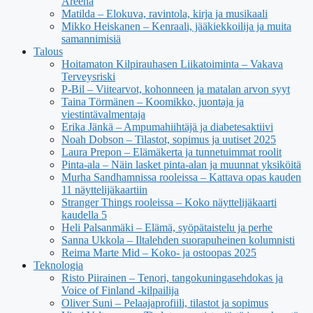
Areena
Matilda – Elokuva, ravintola, kirja ja musikaali
Mikko Heiskanen – Kenraali, jääkiekkoilija ja muita
samannimisiä
Talous
Hoitamaton Kilpirauhasen Liikatoiminta – Vakava
Terveysriski
P-Bil – Viitearvot, kohonneen ja matalan arvon syyt
Taina Törmänen – Koomikko, juontaja ja
viestintävalmentaja
Erika Jänkä – Ampumahiihtäjä ja diabetesaktiivi
Noah Dobson – Tilastot, sopimus ja uutiset 2025
Laura Prepon – Elämäkerta ja tunnetuimmat roolit
Pinta-ala – Näin lasket pinta-alan ja muunnat yksiköitä
Murha Sandhamnissa rooleissa – Kattava opas kauden
11 näyttelijäkaartiin
Stranger Things rooleissa – Koko näyttelijäkaarti
kaudella 5
Heli Palsanmäki – Elämä, syöpätaistelu ja perhe
Sanna Ukkola – Iltalehden suorapuheinen kolumnisti
Reima Marte Mid – Koko- ja ostoopas 2025
Teknologia
Risto Piirainen – Tenori, tangokuningasehdokas ja
Voice of Finland -kilpailija
Oliver Suni – Pelaajaprofiili, tilastot ja sopimus