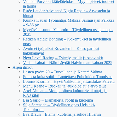
Vanhan Porvoon Jäätelötehdas – Myyntipisteet, tuotteet
ja tarina
Estée Lauder Advanced Night Repair – Arvostelut ja
hinnat
Kuinka Kauan Työnantaja Maksaa Sairausajan Palkkaa
– 9-56 pv
Myytävät asunnot Ylitornio – Täydellinen ostajan opas
2025
Redken Acidic Bonding – Kokemukset ja täydellinen
opas
Avoimet työpaikat Rovaniemi – Katso parhaat
hakukanavat
Next Level Racing – Esittely, mallit ja ostovinkit
Vertaa Lainat – Näin Löydät Halvimman Lainan 2025
Arjen ilmiöt
Lasten pyörä 20 – Turvallinen ja Ketterä Valinta
Fonecta kuka soitti – Luotettava Puheluiden Tunnistus
Lounas Kaarina – Hyvä Valikoima ja Laadukas Palvelu
Manu Raahe – Ruokali ta, aukioloajat ja arvo telut
Axel Åhman – Monipuolinen kulttuurivaikuttaja ja
KAJ-tähti
Esa Saario – Elämäkerta, roolit ja kuolema
Silja Serenade – Täydellinen opas Helsinki-
Tukholmaan
Eva Braun – Elämä, kuolema ja suhde Hitleriin