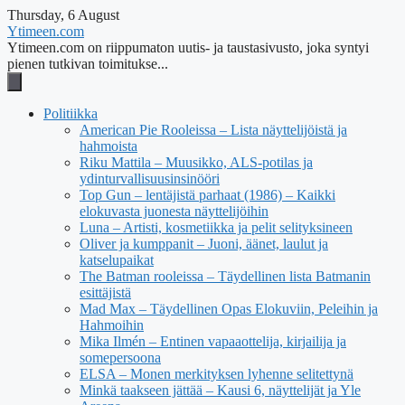
Thursday, 6 August
Ytimeen.com
Ytimeen.com on riippumaton uutis- ja taustasivusto, joka syntyi
pienen tutkivan toimitukse...
Politiikka
American Pie Rooleissa – Lista näyttelijöistä ja
hahmoista
Riku Mattila – Muusikko, ALS-potilas ja
ydinturvallisuusinsinööri
Top Gun – lentäjistä parhaat (1986) – Kaikki
elokuvasta juonesta näyttelijöihin
Luna – Artisti, kosmetiikka ja pelit selityksineen
Oliver ja kumppanit – Juoni, äänet, laulut ja
katselupaikat
The Batman rooleissa – Täydellinen lista Batmanin
esittäjistä
Mad Max – Täydellinen Opas Elokuviin, Peleihin ja
Hahmoihin
Mika Ilmén – Entinen vapaaottelija, kirjailija ja
somepersoona
ELSA – Monen merkityksen lyhenne selitettynä
Minkä taakseen jättää – Kausi 6, näyttelijät ja Yle