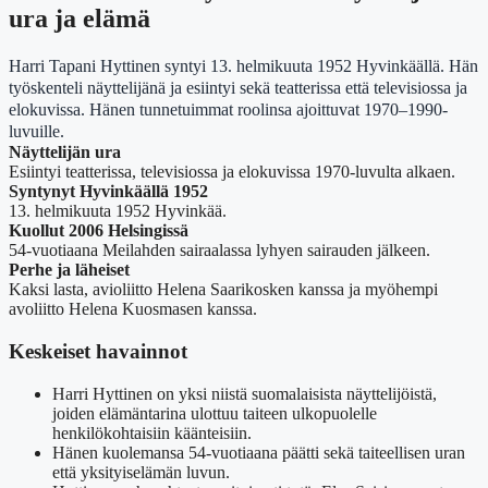
ura ja elämä
Harri Tapani Hyttinen syntyi 13. helmikuuta 1952 Hyvinkäällä. Hän
työskenteli näyttelijänä ja esiintyi sekä teatterissa että televisiossa ja
elokuvissa. Hänen tunnetuimmat roolinsa ajoittuvat 1970–1990-
luvuille.
Näyttelijän ura
Esiintyi teatterissa, televisiossa ja elokuvissa 1970-luvulta alkaen.
Syntynyt Hyvinkäällä 1952
13. helmikuuta 1952 Hyvinkää.
Kuollut 2006 Helsingissä
54-vuotiaana Meilahden sairaalassa lyhyen sairauden jälkeen.
Perhe ja läheiset
Kaksi lasta, avioliitto Helena Saarikosken kanssa ja myöhempi
avoliitto Helena Kuosmasen kanssa.
Keskeiset havainnot
Harri Hyttinen on yksi niistä suomalaisista näyttelijöistä,
joiden elämäntarina ulottuu taiteen ulkopuolelle
henkilökohtaisiin käänteisiin.
Hänen kuolemansa 54-vuotiaana päätti sekä taiteellisen uran
että yksityiselämän luvun.