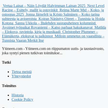
Vertaa Lainat – Näin Löydät Halvimman Lainan 2025
Next Level
Racing – Esittely, mallit ja ostovinkit
Reima Marte Mid – Koko- ja
ostoopas 2025
Jonna Järnefelt ja Kristo Salminen – Koko tarina
suhteesta ja avioeroista
Koiran Närästys Oireet – Tunnista ja Hoida
Kotona
Sanna Ukkola – Iltalehden suorapuheinen kolumnisti
Avoimet työpaikat Rovaniemi – Katso parhaat hakukanavat
Matilda
– Elokuva, ravintola, kirja ja musikaali
Christopher Plummer –
Elämäkerta, elokuvat ja palkinnot
Milloin ummetus on vaarallista –
Tunnista Vaaran Merkit Itse
Ytimeen.com - Ytimeen.com on riippumaton uutis- ja taustasivusto,
joka syntyi pienen tutkivan toimitukse...
Tutki
Tietoa meistä
Yhteystiedot
Toimitus
Historia
Cookie Policy