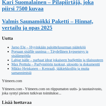
Kari Suomalainen – Pilapiirtäjä, joka
piirsi 7500 kuvaa
Valmis Saunamökki Paketti – Hinnat,
vertailu ja opas 2025
Uutta
Jarno Elg – Hyvinkään paloittelusurman päätekijä
Porsaan sisäfile uunissa – Täydellinen kypsennys ja
sisälämpötila
Lahjat isälle – parhaat ideat jokaiseen budjettiin ja tilaisuuteen
Max Perttula – Parfymöörin tuoksut, ulosotto ja dokumentti
Mikko Heiskanen – Kenraali, jääkiekkoilija ja muita
samannimisiä
Ytimeen.com
Ytimeen.com - Ytimeen.com on riippumaton uutis- ja taustasivusto,
joka syntyi pienen tutkivan toimitukse...
Lisää luettavaa