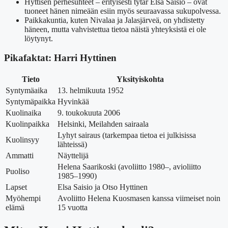
Hyttisen perhesuhteet – erityisesti tytär Elsa Saisio – ovat
tuoneet hänen nimeään esiin myös seuraavassa sukupolvessa.
Paikkakuntia, kuten Nivalaa ja Jalasjärveä, on yhdistetty
häneen, mutta vahvistettua tietoa näistä yhteyksistä ei ole
löytynyt.
Pikafaktat: Harri Hyttinen
Tieto
Yksityiskohta
Syntymäaika
13. helmikuuta 1952
Syntymäpaikka
Hyvinkää
Kuolinaika
9. toukokuuta 2006
Kuolinpaikka
Helsinki, Meilahden sairaala
Lyhyt sairaus (tarkempaa tietoa ei julkisissa
Kuolinsyy
lähteissä)
Ammatti
Näyttelijä
Helena Saarikoski (avoliitto 1980–, avioliitto
Puoliso
1985–1990)
Lapset
Elsa Saisio ja Otso Hyttinen
Myöhempi
Avoliitto Helena Kuosmasen kanssa viimeiset noin
elämä
15 vuotta