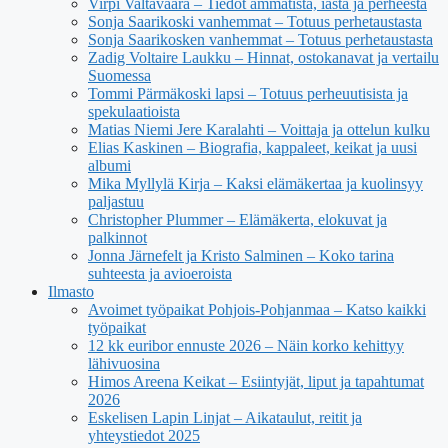
Virpi Valtavaara – Tiedot ammatista, iästä ja perheestä
Sonja Saarikoski vanhemmat – Totuus perhetaustasta
Sonja Saarikosken vanhemmat – Totuus perhetaustasta
Zadig Voltaire Laukku – Hinnat, ostokanavat ja vertailu
Suomessa
Tommi Pärmäkoski lapsi – Totuus perheuutisista ja
spekulaatioista
Matias Niemi Jere Karalahti – Voittaja ja ottelun kulku
Elias Kaskinen – Biografia, kappaleet, keikat ja uusi
albumi
Mika Myllylä Kirja – Kaksi elämäkertaa ja kuolinsyy
paljastuu
Christopher Plummer – Elämäkerta, elokuvat ja
palkinnot
Jonna Järnefelt ja Kristo Salminen – Koko tarina
suhteesta ja avioeroista
Ilmasto
Avoimet työpaikat Pohjois-Pohjanmaa – Katso kaikki
työpaikat
12 kk euribor ennuste 2026 – Näin korko kehittyy
lähivuosina
Himos Areena Keikat – Esiintyjät, liput ja tapahtumat
2026
Eskelisen Lapin Linjat – Aikataulut, reitit ja
yhteystiedot 2025