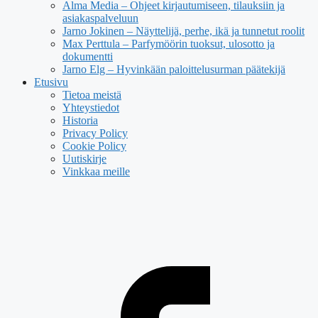
Alma Media – Ohjeet kirjautumiseen, tilauksiin ja
asiakaspalveluun
Jarno Jokinen – Näyttelijä, perhe, ikä ja tunnetut roolit
Max Perttula – Parfymöörin tuoksut, ulosotto ja
dokumentti
Jarno Elg – Hyvinkään paloittelusurman päätekijä
Etusivu
Tietoa meistä
Yhteystiedot
Historia
Privacy Policy
Cookie Policy
Uutiskirje
Vinkkaa meille