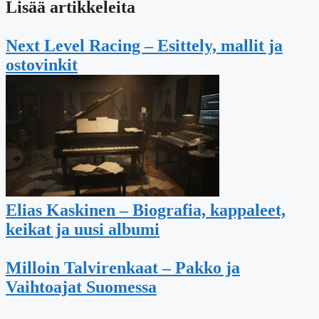
Lisää artikkeleita
Next Level Racing – Esittely, mallit ja
ostovinkit
Elias Kaskinen – Biografia, kappaleet,
keikat ja uusi albumi
Milloin Talvirenkaat – Pakko ja
Vaihtoajat Suomessa