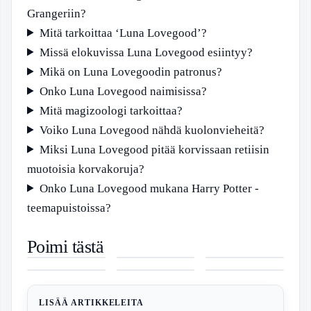
Grangeriin?
Mitä tarkoittaa ‘Luna Lovegood’?
Missä elokuvissa Luna Lovegood esiintyy?
Mikä on Luna Lovegoodin patronus?
Onko Luna Lovegood naimisissa?
Mitä magizoologi tarkoittaa?
Voiko Luna Lovegood nähdä kuolonvieheitä?
Miksi Luna Lovegood pitää korvissaan retiisin
muotoisia korvakoruja?
Onko Luna Lovegood mukana Harry Potter -
teemapuistoissa?
Esa Saario –
10 vrk sää
Trek
Poimi tästä
Elämäkerta,
Tampere –
Checkpoint
Liisa
Wilhelmiina-
Myytävät
roolit ja
Kattava
ALR 5 –
Rintaniemi
keksit –
Asunnot
kuolema
ennuste ja
Hinta,
eronnut –
Resepti,
Somero – 70+
sadetutka
arvostelu ja
Huhut ja
alkuperä ja
Kohdetta
speksit
faktat
muunnelmat
Etuovi ja
Suomessa
selvitettynä
Oikotie
LISÄÄ ARTIKKELEITA