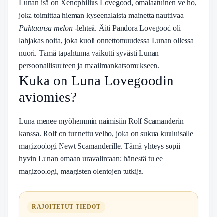
Lunan isä on Xenophilius Lovegood, omalaatuinen velho,
joka toimittaa hieman kyseenalaista mainetta nauttivaa
Puhtaansa melon
-lehteä. Äiti Pandora Lovegood oli
lahjakas noita, joka kuoli onnettomuudessa Lunan ollessa
nuori. Tämä tapahtuma vaikutti syvästi Lunan
persoonallisuuteen ja maailmankatsomukseen.
Kuka on Luna Lovegoodin
aviomies?
Luna menee myöhemmin naimisiin Rolf Scamanderin
kanssa. Rolf on tunnettu velho, joka on sukua kuuluisalle
magizoologi Newt Scamanderille. Tämä yhteys sopii
hyvin Lunan omaan uravalintaan: hänestä tulee
magizoologi, maagisten olentojen tutkija.
RAJOITETUT TIEDOT