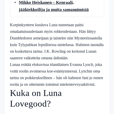
Mikko Heiskanen – Kenraali,
jääkiekkoilija ja muita samannimisiä
Korpinkynteen kuuluva Luna tunnetaan paitsi
omalaatuisuudestaan myös rohkeudestaan. Hän liittyy
Dumbledoren armeijaan ja taistelee niin Mysteeriosastolla
kuin Tylypahkan lopullisessa taistelussa. Hahmon taustalla
on koskettava tarina: J.K. Rowling on kertonut Lunan
saaneen vaikutteita omasta äidistään.
Lunaa esittää elokuvissa irlantilainen Evanna Lynch, joka
voitti roolin avoimessa koe-esiintymisessä. Lynchin oma
tarina on poikkeuksellinen – hän oli hahmon fani jo ennen
roolia ja on sittemmin toiminut mielenterveysaktivisti.
Kuka on Luna
Lovegood?