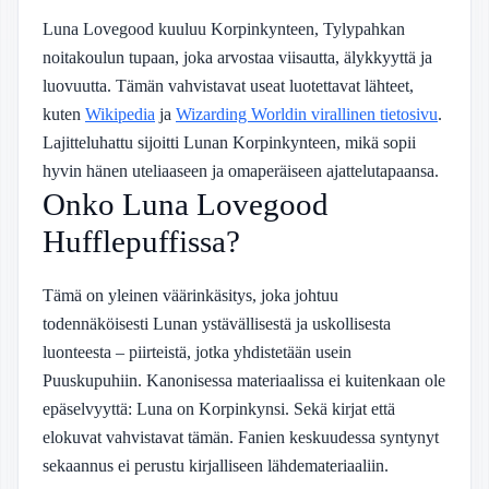
Luna Lovegood kuuluu Korpinkynteen, Tylypahkan
noitakoulun tupaan, joka arvostaa viisautta, älykkyyttä ja
luovuutta. Tämän vahvistavat useat luotettavat lähteet,
kuten
Wikipedia
ja
Wizarding Worldin virallinen tietosivu
.
Lajitteluhattu sijoitti Lunan Korpinkynteen, mikä sopii
hyvin hänen uteliaaseen ja omaperäiseen ajattelutapaansa.
Onko Luna Lovegood
Hufflepuffissa?
Tämä on yleinen väärinkäsitys, joka johtuu
todennäköisesti Lunan ystävällisestä ja uskollisesta
luonteesta – piirteistä, jotka yhdistetään usein
Puuskupuhiin. Kanonisessa materiaalissa ei kuitenkaan ole
epäselvyyttä: Luna on Korpinkynsi. Sekä kirjat että
elokuvat vahvistavat tämän. Fanien keskuudessa syntynyt
sekaannus ei perustu kirjalliseen lähdemateriaaliin.