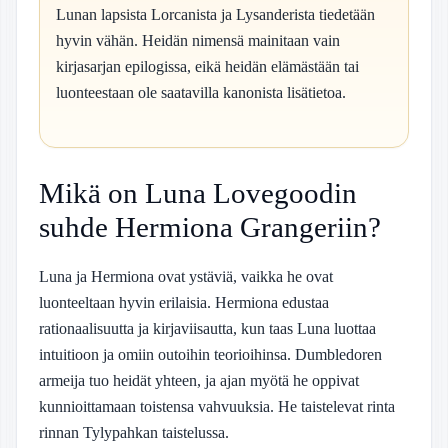
Lunan lapsista Lorcanista ja Lysanderista tiedetään
hyvin vähän. Heidän nimensä mainitaan vain
kirjasarjan epilogissa, eikä heidän elämästään tai
luonteestaan ole saatavilla kanonista lisätietoa.
Mikä on Luna Lovegoodin
suhde Hermiona Grangeriin?
Luna ja Hermiona ovat ystäviä, vaikka he ovat
luonteeltaan hyvin erilaisia. Hermiona edustaa
rationaalisuutta ja kirjaviisautta, kun taas Luna luottaa
intuitioon ja omiin outoihin teorioihinsa. Dumbledoren
armeija tuo heidät yhteen, ja ajan myötä he oppivat
kunnioittamaan toistensa vahvuuksia. He taistelevat rinta
rinnan Tylypahkan taistelussa.