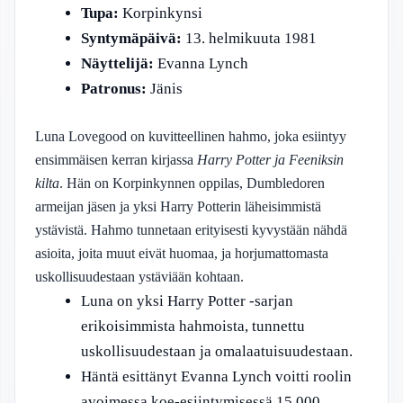
Tupa:
Korpinkynsi
Syntymäpäivä:
13. helmikuuta 1981
Näyttelijä:
Evanna Lynch
Patronus:
Jänis
Luna Lovegood on kuvitteellinen hahmo, joka esiintyy
ensimmäisen kerran kirjassa
Harry Potter ja Feeniksin
kilta
. Hän on Korpinkynnen oppilas, Dumbledoren
armeijan jäsen ja yksi Harry Potterin läheisimmistä
ystävistä. Hahmo tunnetaan erityisesti kyvystään nähdä
asioita, joita muut eivät huomaa, ja horjumattomasta
uskollisuudestaan ystäviään kohtaan.
Luna on yksi Harry Potter -sarjan
erikoisimmista hahmoista, tunnettu
uskollisuudestaan ja omalaatuisuudestaan.
Häntä esittänyt Evanna Lynch voitti roolin
avoimessa koe-esiintymisessä 15 000