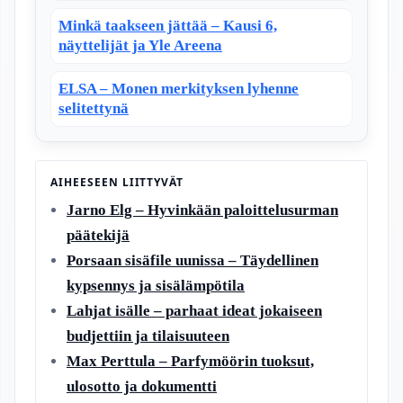
Minkä taakseen jättää – Kausi 6,
näyttelijät ja Yle Areena
ELSA – Monen merkityksen lyhenne
selitettynä
AIHEESEEN LIITTYVÄT
Jarno Elg – Hyvinkään paloittelusurman
päätekijä
Porsaan sisäfile uunissa – Täydellinen
kypsennys ja sisälämpötila
Lahjat isälle – parhaat ideat jokaiseen
budjettiin ja tilaisuuteen
Max Perttula – Parfymöörin tuoksut,
ulosotto ja dokumentti