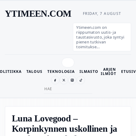
YTIMEEN.COM
FRIDAY, 7 AUGUST
Ytimeen.com on
riippumaton uutis- ja
taustasivusto, joka syntyi
pienen tutkivan
toimitukse...
ARJEN
OLITIIKKA
TALOUS
TEKNOLOGIA
ILMASTO
ETUSI
ILMIÖT
Search
for:
Luna Lovegood –
Korpinkynnen uskollinen ja