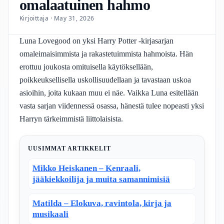
omalaatuinen hahmo
Kirjoittaja · May 31, 2026
Luna Lovegood on yksi Harry Potter -kirjasarjan
omaleimaisimmista ja rakastetuimmista hahmoista. Hän
erottuu joukosta omituisella käytöksellään,
poikkeuksellisella uskollisuudellaan ja tavastaan uskoa
asioihin, joita kukaan muu ei näe. Vaikka Luna esitellään
vasta sarjan viidennessä osassa, hänestä tulee nopeasti yksi
Harryn tärkeimmistä liittolaisista.
UUSIMMAT ARTIKKELIT
Mikko Heiskanen – Kenraali,
jääkiekkoilija ja muita samannimisiä
Matilda – Elokuva, ravintola, kirja ja
musikaali