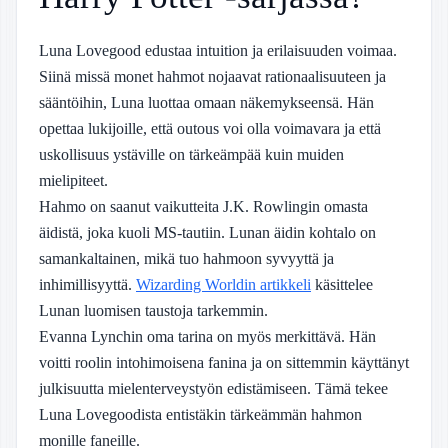
Luna Lovegood edustaa intuition ja erilaisuuden voimaa.
Siinä missä monet hahmot nojaavat rationaalisuuteen ja
sääntöihin, Luna luottaa omaan näkemykseensä. Hän
opettaa lukijoille, että outous voi olla voimavara ja että
uskollisuus ystäville on tärkeämpää kuin muiden
mielipiteet.
Hahmo on saanut vaikutteita J.K. Rowlingin omasta
äidistä, joka kuoli MS-tautiin. Lunan äidin kohtalo on
samankaltainen, mikä tuo hahmoon syvyyttä ja
inhimillisyyttä.
Wizarding Worldin artikkeli
käsittelee
Lunan luomisen taustoja tarkemmin.
Evanna Lynchin oma tarina on myös merkittävä. Hän
voitti roolin intohimoisena fanina ja on sittemmin käyttänyt
julkisuutta mielenterveystyön edistämiseen. Tämä tekee
Luna Lovegoodista entistäkin tärkeämmän hahmon
monille faneille.