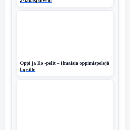
asiakaspalvelu
Oppi ja Ilo -pelit – Ilmaisia oppimispelejä
lapsille