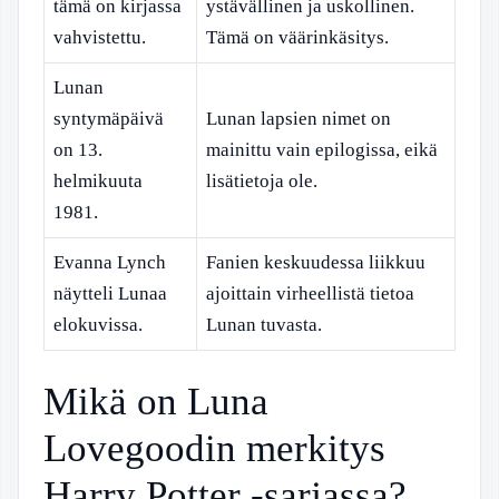
tämä on kirjassa
ystävällinen ja uskollinen.
vahvistettu.
Tämä on väärinkäsitys.
Lunan
syntymäpäivä
Lunan lapsien nimet on
on 13.
mainittu vain epilogissa, eikä
helmikuuta
lisätietoja ole.
1981.
Evanna Lynch
Fanien keskuudessa liikkuu
näytteli Lunaa
ajoittain virheellistä tietoa
elokuvissa.
Lunan tuvasta.
Mikä on Luna
Lovegoodin merkitys
Harry Potter -sarjassa?