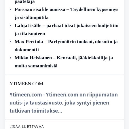
päätekijä
Porsaan sisäfile uunissa – Täydellinen kypsennys
ja sisälämpötila
Lahjat isälle – parhaat ideat jokaiseen budjettiin
ja tilaisuuteen
Max Perttula – Parfymöörin tuoksut, ulosotto ja
dokumentti
Mikko Heiskanen – Kenraali, jääkiekkoilija ja
muita samannimisiä
YTIMEEN.COM
Ytimeen.com - Ytimeen.com on riippumaton
uutis- ja taustasivusto, joka syntyi pienen
tutkivan toimitukse...
LISÄÄ LUETTAVAA