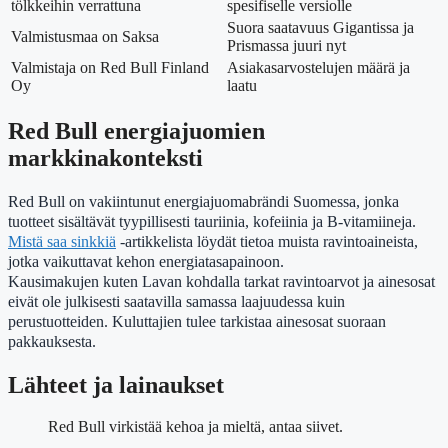
tölkkeihin verrattuna
spesifiselle versiolle
Suora saatavuus Gigantissa ja
Valmistusmaa on Saksa
Prismassa juuri nyt
Valmistaja on Red Bull Finland
Asiakasarvostelujen määrä ja
Oy
laatu
Red Bull energiajuomien
markkinakonteksti
Red Bull on vakiintunut energiajuomabrändi Suomessa, jonka
tuotteet sisältävät tyypillisesti tauriinia, kofeiinia ja B-vitamiineja.
Mistä saa sinkkiä
-artikkelista löydät tietoa muista ravintoaineista,
jotka vaikuttavat kehon energiatasapainoon.
Kausimakujen kuten Lavan kohdalla tarkat ravintoarvot ja ainesosat
eivät ole julkisesti saatavilla samassa laajuudessa kuin
perustuotteiden. Kuluttajien tulee tarkistaa ainesosat suoraan
pakkauksesta.
Lähteet ja lainaukset
Red Bull virkistää kehoa ja mieltä, antaa siivet.