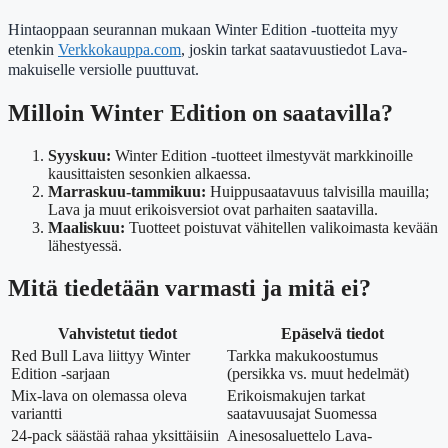
Hintaoppaan seurannan mukaan Winter Edition -tuotteita myy
etenkin
Verkkokauppa.com
, joskin tarkat saatavuustiedot Lava-
makuiselle versiolle puuttuvat.
Milloin Winter Edition on saatavilla?
Syyskuu:
Winter Edition -tuotteet ilmestyvät markkinoille
kausittaisten sesonkien alkaessa.
Marraskuu-tammikuu:
Huippusaatavuus talvisilla mauilla;
Lava ja muut erikoisversiot ovat parhaiten saatavilla.
Maaliskuu:
Tuotteet poistuvat vähitellen valikoimasta kevään
lähestyessä.
Mitä tiedetään varmasti ja mitä ei?
Vahvistetut tiedot
Epäselvä tiedot
Red Bull Lava liittyy Winter
Tarkka makukoostumus
Edition -sarjaan
(persikka vs. muut hedelmät)
Mix-lava on olemassa oleva
Erikoismakujen tarkat
variantti
saatavuusajat Suomessa
24-pack säästää rahaa yksittäisiin
Ainesosaluettelo Lava-