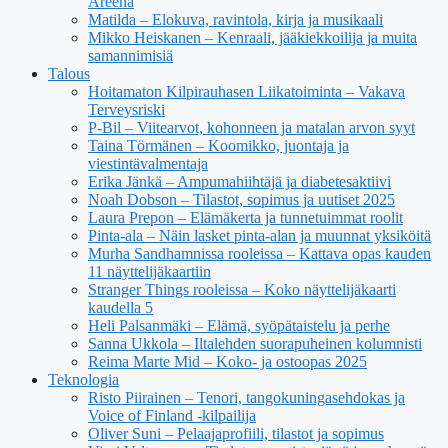
Areena
Matilda – Elokuva, ravintola, kirja ja musikaali
Mikko Heiskanen – Kenraali, jääkiekkoilija ja muita
samannimisiä
Talous
Hoitamaton Kilpirauhasen Liikatoiminta – Vakava
Terveysriski
P-Bil – Viitearvot, kohonneen ja matalan arvon syyt
Taina Törmänen – Koomikko, juontaja ja
viestintävalmentaja
Erika Jänkä – Ampumahiihtäjä ja diabetesaktiivi
Noah Dobson – Tilastot, sopimus ja uutiset 2025
Laura Prepon – Elämäkerta ja tunnetuimmat roolit
Pinta-ala – Näin lasket pinta-alan ja muunnat yksiköitä
Murha Sandhamnissa rooleissa – Kattava opas kauden
11 näyttelijäkaartiin
Stranger Things rooleissa – Koko näyttelijäkaarti
kaudella 5
Heli Palsanmäki – Elämä, syöpätaistelu ja perhe
Sanna Ukkola – Iltalehden suorapuheinen kolumnisti
Reima Marte Mid – Koko- ja ostoopas 2025
Teknologia
Risto Piirainen – Tenori, tangokuningasehdokas ja
Voice of Finland -kilpailija
Oliver Suni – Pelaajaprofiili, tilastot ja sopimus