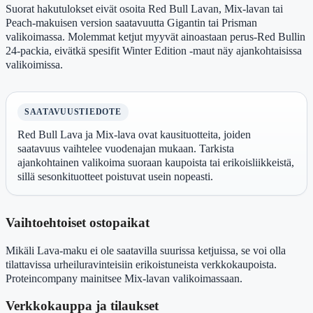
Suorat hakutulokset eivät osoita Red Bull Lavan, Mix-lavan tai
Peach-makuisen version saatavuutta Gigantin tai Prisman
valikoimassa. Molemmat ketjut myyvät ainoastaan perus-Red Bullin
24-packia, eivätkä spesifit Winter Edition -maut näy ajankohtaisissa
valikoimissa.
SAATAVUUSTIEDOTE
Red Bull Lava ja Mix-lava ovat kausituotteita, joiden
saatavuus vaihtelee vuodenajan mukaan. Tarkista
ajankohtainen valikoima suoraan kaupoista tai erikoisliikkeistä,
sillä sesonkituotteet poistuvat usein nopeasti.
Vaihtoehtoiset ostopaikat
Mikäli Lava-maku ei ole saatavilla suurissa ketjuissa, se voi olla
tilattavissa urheiluravinteisiin erikoistuneista verkkokaupoista.
Proteincompany mainitsee Mix-lavan valikoimassaan.
Verkkokauppa ja tilaukset