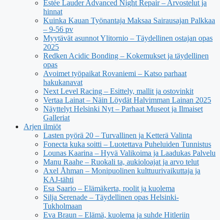
Estée Lauder Advanced Night Repair – Arvostelut ja
hinnat
Kuinka Kauan Työnantaja Maksaa Sairausajan Palkkaa
– 9-56 pv
Myytävät asunnot Ylitornio – Täydellinen ostajan opas
2025
Redken Acidic Bonding – Kokemukset ja täydellinen
opas
Avoimet työpaikat Rovaniemi – Katso parhaat
hakukanavat
Next Level Racing – Esittely, mallit ja ostovinkit
Vertaa Lainat – Näin Löydät Halvimman Lainan 2025
Näyttelyt Helsinki Nyt – Parhaat Museot ja Ilmaiset
Galleriat
Arjen ilmiöt
Lasten pyörä 20 – Turvallinen ja Ketterä Valinta
Fonecta kuka soitti – Luotettava Puheluiden Tunnistus
Lounas Kaarina – Hyvä Valikoima ja Laadukas Palvelu
Manu Raahe – Ruokali ta, aukioloajat ja arvo telut
Axel Åhman – Monipuolinen kulttuurivaikuttaja ja
KAJ-tähti
Esa Saario – Elämäkerta, roolit ja kuolema
Silja Serenade – Täydellinen opas Helsinki-
Tukholmaan
Eva Braun – Elämä, kuolema ja suhde Hitleriin