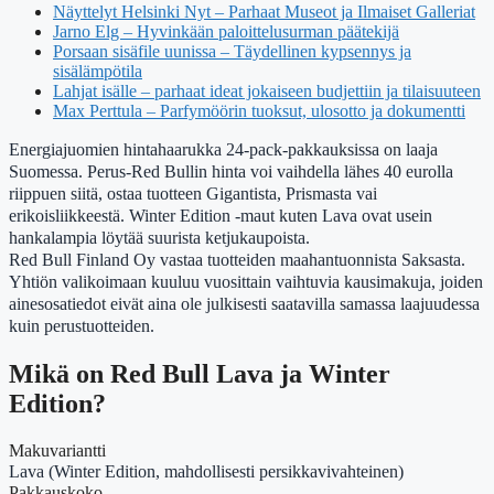
Näyttelyt Helsinki Nyt – Parhaat Museot ja Ilmaiset Galleriat
Jarno Elg – Hyvinkään paloittelusurman päätekijä
Porsaan sisäfile uunissa – Täydellinen kypsennys ja
sisälämpötila
Lahjat isälle – parhaat ideat jokaiseen budjettiin ja tilaisuuteen
Max Perttula – Parfymöörin tuoksut, ulosotto ja dokumentti
Energiajuomien hintahaarukka 24-pack-pakkauksissa on laaja
Suomessa. Perus-Red Bullin hinta voi vaihdella lähes 40 eurolla
riippuen siitä, ostaa tuotteen Gigantista, Prismasta vai
erikoisliikkeestä. Winter Edition -maut kuten Lava ovat usein
hankalampia löytää suurista ketjukaupoista.
Red Bull Finland Oy vastaa tuotteiden maahantuonnista Saksasta.
Yhtiön valikoimaan kuuluu vuosittain vaihtuvia kausimakuja, joiden
ainesosatiedot eivät aina ole julkisesti saatavilla samassa laajuudessa
kuin perustuotteiden.
Mikä on Red Bull Lava ja Winter
Edition?
Makuvariantti
Lava (Winter Edition, mahdollisesti persikkavivahteinen)
Pakkauskoko