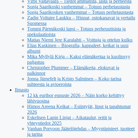
Virpi Valtavaara – Tiedot ammatista, iästä ja perheestä
Sonja Saarikoski vanhemmat – Totuus perhetaustasta
Sonja Saarikosken vanhemmat – Totuus perhetaustasta
Zadig Voltaire Laukku – Hinnat, ostokanavat ja vertailu
Suomessa
Tommi Pärmäkoski lapsi – Totuus perheuutisista ja
spekulaatioista
Matias Niemi Jere Karalahti – Voittaja ja ottelun kulku
Elias Kaskinen – Biografia, kappaleet, keikat ja uusi
albumi
Mika Myllylä Kirja – Kaksi elämäkertaa ja kuolinsyy
paljastuu
Christopher Plummer – Elämäkerta, elokuvat ja
palkinnot
Jonna Järnefelt ja Kristo Salminen – Koko tarina
suhteesta ja avioeroista
Ilmasto
12 kk euribor ennuste 2026 – Näin korko kehittyy
lähivuosina
Himos Areena Keikat – Esiintyjät, liput ja tapahtumat
2026
Eskelisen Lapin Linjat – Aikataulut, reitit ja
yhteystiedot 2025
Vanhan Porvoon Jäätelötehdas – Myyntipisteet, tuotteet
ja tarina