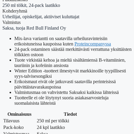
250 ml tölkit, 24-pack laatikko
Kohderyhmä
Urheilijat, opiskelijat, aktiiviset kuluttajat
Valmistus
Saksa, tuoja Red Bull Finland Oy
Mix-lava variantti on saatavilla urheiluravinteisiin
erikoistuneissa kaupoissa kuten
Proteincompanyssa
24-pack ostaminen säästää merkittävästi verrattuna yksittäisten
tölkkien ostoon
Tuote virkistää kehoa ja mieltä sisältämiensä B-vitamiinien,
tauriinin ja kofeiinin ansiosta
Winter Edition -tuotteet ilmestyvät markkinoille tyypillisesti
syys-talvisesongiksi
Erikoismaut eivät ole jatkuvasti saatavilla perinteisissä
päivittäistavarakaupoissa
Valmistusmaa on vahvistettu Saksaksi kaikissa lähteissä
Tuotteelle ei ole löytynyt suoria asiakasarvosteluja
suomalaisista lähteistä
Ominaisuus
Tiedot
Tilavuus
250 ml per tölkki
Pack-koko
24 kpl laatikko
Valmistusmaa
Saksa