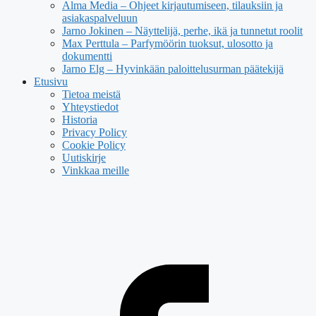
Alma Media – Ohjeet kirjautumiseen, tilauksiin ja
asiakaspalveluun
Jarno Jokinen – Näyttelijä, perhe, ikä ja tunnetut roolit
Max Perttula – Parfymöörin tuoksut, ulosotto ja
dokumentti
Jarno Elg – Hyvinkään paloittelusurman päätekijä
Etusivu
Tietoa meistä
Yhteystiedot
Historia
Privacy Policy
Cookie Policy
Uutiskirje
Vinkkaa meille