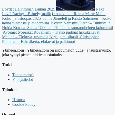
Löydät Halvimman Lainan 2025
Next
Level Racing – Esittely, mallit ja ostovinkit
Reima Marte Mid –
Koko- ja ostoopas 2025
Jonna Järnefelt ja Kristo Salminen – Koko
tarina suhteesta ja avioeroista
Koiran Närästys Oireet – Tunnista ja
Hoida Kotona
Sanna Ukkola – Iltalehden suorapuheinen kolumnisti
Avoimet työpaikat Rovaniemi – Katso parhaat hakukanavat
Matilda – Elokuva, ravintola, kirja ja musikaali
Christopher
Plummer – Elämäkerta, elokuvat ja palkinnot
Ytimeen.com - Ytimeen.com on riippumaton uutis- ja taustasivusto,
joka syntyi pienen tutkivan toimitukse...
Tutki
Tietoa meistä
Yhteystiedot
Toimitus
Historia
Cookie Policy
Oppaat