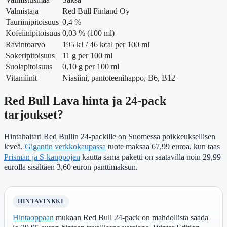
Valmistaja
Red Bull Finland Oy
Tauriinipitoisuus
0,4 %
Kofeiinipitoisuus
0,03 % (100 ml)
Ravintoarvo
195 kJ / 46 kcal per 100 ml
Sokeripitoisuus
11 g per 100 ml
Suolapitoisuus
0,10 g per 100 ml
Vitamiinit
Niasiini, pantoteenihappo, B6, B12
Red Bull Lava hinta ja 24-pack
tarjoukset?
Hintahaitari Red Bullin 24-packille on Suomessa poikkeuksellisen
leveä.
Gigantin verkkokaupassa
tuote maksaa 67,99 euroa, kun taas
Prisman ja S-kauppojen
kautta sama paketti on saatavilla noin 29,99
eurolla sisältäen 3,60 euron panttimaksun.
HINTAVINKKI
Hintaoppaan
mukaan Red Bull 24-pack on mahdollista saada