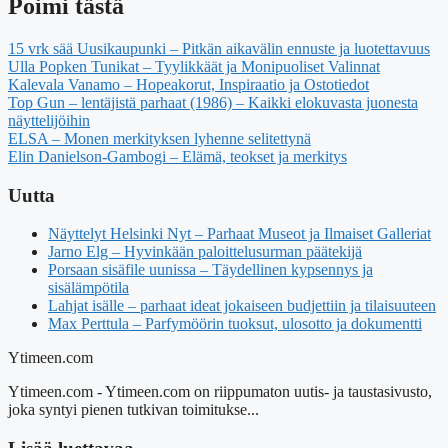
Poimi tästä
15 vrk sää Uusikaupunki – Pitkän aikavälin ennuste ja luotettavuus
Ulla Popken Tunikat – Tyylikkäät ja Monipuoliset Valinnat
Kalevala Vanamo – Hopeakorut, Inspiraatio ja Ostotiedot
Top Gun – lentäjistä parhaat (1986) – Kaikki elokuvasta juonesta
näyttelijöihin
ELSA – Monen merkityksen lyhenne selitettynä
Elin Danielson-Gambogi – Elämä, teokset ja merkitys
Uutta
Näyttelyt Helsinki Nyt – Parhaat Museot ja Ilmaiset Galleriat
Jarno Elg – Hyvinkään paloittelusurman päätekijä
Porsaan sisäfile uunissa – Täydellinen kypsennys ja
sisälämpötila
Lahjat isälle – parhaat ideat jokaiseen budjettiin ja tilaisuuteen
Max Perttula – Parfymöörin tuoksut, ulosotto ja dokumentti
Ytimeen.com
Ytimeen.com - Ytimeen.com on riippumaton uutis- ja taustasivusto,
joka syntyi pienen tutkivan toimitukse...