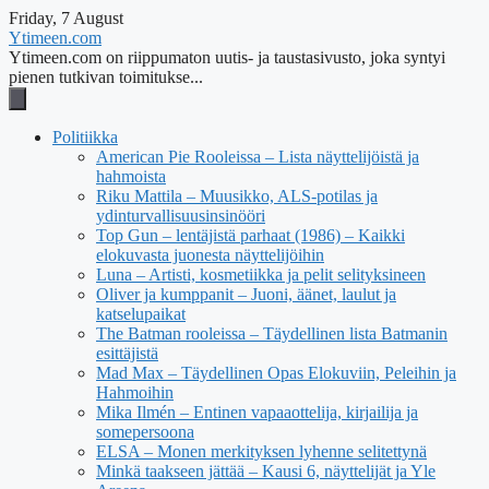
Friday, 7 August
Ytimeen.com
Ytimeen.com on riippumaton uutis- ja taustasivusto, joka syntyi
pienen tutkivan toimitukse...
Politiikka
American Pie Rooleissa – Lista näyttelijöistä ja
hahmoista
Riku Mattila – Muusikko, ALS-potilas ja
ydinturvallisuusinsinööri
Top Gun – lentäjistä parhaat (1986) – Kaikki
elokuvasta juonesta näyttelijöihin
Luna – Artisti, kosmetiikka ja pelit selityksineen
Oliver ja kumppanit – Juoni, äänet, laulut ja
katselupaikat
The Batman rooleissa – Täydellinen lista Batmanin
esittäjistä
Mad Max – Täydellinen Opas Elokuviin, Peleihin ja
Hahmoihin
Mika Ilmén – Entinen vapaaottelija, kirjailija ja
somepersoona
ELSA – Monen merkityksen lyhenne selitettynä
Minkä taakseen jättää – Kausi 6, näyttelijät ja Yle