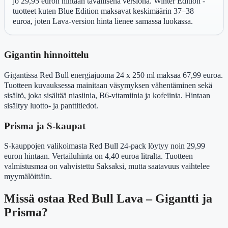
jo 29,95 euron hintaan tavallisena versiona. Winter Edition -
tuotteet kuten Blue Edition maksavat keskimäärin 37–38
euroa, joten Lava-version hinta lienee samassa luokassa.
Gigantin hinnoittelu
Gigantissa Red Bull energiajuoma 24 x 250 ml maksaa 67,99 euroa.
Tuotteen kuvauksessa mainitaan väsymyksen vähentäminen sekä
sisältö, joka sisältää niasiinia, B6-vitamiinia ja kofeiinia. Hintaan
sisältyy luotto- ja panttitiedot.
Prisma ja S-kaupat
S-kauppojen valikoimasta Red Bull 24-pack löytyy noin 29,99
euron hintaan. Vertailuhinta on 4,40 euroa litralta. Tuotteen
valmistusmaa on vahvistettu Saksaksi, mutta saatavuus vaihtelee
myymälöittäin.
Missä ostaa Red Bull Lava – Gigantti ja
Prisma?