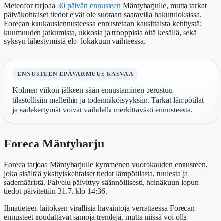
Meteofor tarjoaa
30 päivän ennusteen
Mäntyharjulle, mutta tarkat
päiväkohtaiset tiedot eivät ole suoraan saatavilla hakutuloksissa.
Forecan kuukausiennusteessa ennustetaan kausittaista kehitystä:
kuumuuden jatkumista, ukkosia ja trooppisia öitä kesällä, sekä
syksyn lähestymistä elo–lokakuun vaihteessa.
ENNUSTEEN EPÄVARMUUS KASVAA
Kolmen viikon jälkeen sään ennustaminen perustuu
tilastollisiin malleihin ja todennäköisyyksiin. Tarkat lämpötilat
ja sadekertymät voivat vaihdella merkittävästi ennusteesta.
Foreca Mäntyharju
Foreca tarjoaa Mäntyharjulle kymmenen vuorokauden ennusteen,
joka sisältää yksityiskohtaiset tiedot lämpötilasta, tuulesta ja
sademääristä. Palvelu päivittyy säännöllisesti, heinäkuun lopun
tiedot päivitettiin 31.7. klo 14:36.
Ilmatieteen laitoksen virallisia havaintoja verrattaessa Forecan
ennusteet noudattavat samoja trendejä, mutta niissä voi olla