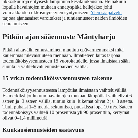
ukkoskuuroja erityisesti lämpiminä kesäkuukausina. Heinäkuun
lopulla havaintojen mukaan ennätyspitkä hellejakso johti
voimakkaiden ukkosmyrskyjen syntymiseen.
Ylen sääpalvelu
tarjoaa ajantasaiset varoitukset ja tuntiennusteet näiden ilmiöiden
seuraamiseen.
Pitkän ajan sääennuste Mäntyharju
Pitkän aikavälin ennustaminen muuttuu epävarmemmaksi mitä
kauemmas tulevaisuuteen mennään. Ilmatieteen laitos tarjoaa
todennäköisyysennusteen 15 vuorokaudelle, jossa ilmaistaan sään
suunta ja vaihteluväli ennustepäivien välillä.
15 vrk:n todennäköisyysennusteen rakenne
Todennäköisyysennusteessa lämpötilat ilmaistaan vaihteluvälillä.
Esimerkiksi joulukuun havaintojen mukaan lämpötilat vaihtelivat 6
asteen ja -3 asteen välillä, tuntuu kuin -lukemat olivat 2 ja -8 astetta.
Tuuli puhalsi 1–5 metriä sekunnissa, puuskissa jopa 10 m/s. Sateen
todennäköisyys vaihteli 10 prosentista yli 90 prosenttiin, kertymät
olivat 0–1,4 millimetriä.
Kuukausiennusteiden saatavuus