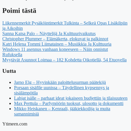
Poimi tästä
Liikennemerkit Pysäköintimerkit Tulkinta – Selkeä Opas Lisäkilpiin
ja Aikoihin
Sanna Kaisa Palo – Näyttelijä Ja Kulttuurivaikutus
Christopher Plummer – Elämäkerta, elokuvat ja palkinnot
Katri Helena Tommi Liimatainen – Musiikkia Ja Kulttuuria
Windows 11 asennus vanhaan koneeseen – Näin onnistut
Rufuksella
Myytävät Asunnot Loimaa – 182 Kohdetta Oikotiellä, 54 Etuovella
Uutta
Jarno Elg – Hyvinkään paloittelusurman päätekijä
Porsaan sisäfile uunissa – Täydellinen kypsennys ja
sisälämpötila
Lahjat isälle – parhaat ideat jokaiseen budjettiin ja tilaisuuteen
Max Perttula – Parfymöörin tuoksut, ulosotto ja dokumentti
Mikko Heiskanen – Kenraali, jääkiekkoilija ja muita
samannimisiä
Ytimeen.com