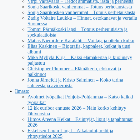
Virpi Valtavaara – Tiedot ammatista, iästä ja perheestä
Sonja Saarikoski vanhemmat – Totuus perhetaustasta
Sonja Saarikosken vanhemmat – Totuus perhetaustasta
Zadig Voltaire Laukku – Hinnat, ostokanavat ja vertailu
Suomessa
Tommi Pärmäkoski lapsi – Totuus perheuutisista ja
spekulaatioista
Matias Niemi Jere Karalahti – Voittaja ja ottelun kulku
Elias Kaskinen – Biografia, kappaleet, keikat ja uusi
albumi
Mika Myllylä Kirja – Kaksi elämäkertaa ja kuolinsyy
paljastuu
Christopher Plummer – Elämäkerta, elokuvat ja
palkinnot
Jonna Järnefelt ja Kristo Salminen – Koko tarina
suhteesta ja avioeroista
Ilmasto
Avoimet työpaikat Pohjois-Pohjanmaa – Katso kaikki
työpaikat
12 kk euribor ennuste 2026 – Näin korko kehittyy
lähivuosina
Himos Areena Keikat – Esiintyjät, liput ja tapahtumat
2026
Eskelisen Lapin Linjat – Aikataulut, reitit ja
yhteystiedot 2025