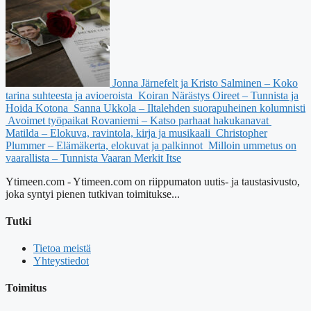
Jonna Järnefelt ja Kristo Salminen – Koko
tarina suhteesta ja avioeroista
Koiran Närästys Oireet – Tunnista ja
Hoida Kotona
Sanna Ukkola – Iltalehden suorapuheinen kolumnisti
Avoimet työpaikat Rovaniemi – Katso parhaat hakukanavat
Matilda – Elokuva, ravintola, kirja ja musikaali
Christopher
Plummer – Elämäkerta, elokuvat ja palkinnot
Milloin ummetus on
vaarallista – Tunnista Vaaran Merkit Itse
Ytimeen.com - Ytimeen.com on riippumaton uutis- ja taustasivusto,
joka syntyi pienen tutkivan toimitukse...
Tutki
Tietoa meistä
Yhteystiedot
Toimitus