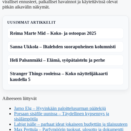
viralliset ennusteet, paikalliset havainnot ja käytettävissä olevat
pitkän aikavälin näkymät.
UUSIMMAT ARTIKKELIT
Reima Marte Mid – Koko- ja ostoopas 2025
Sanna Ukkola – Iltalehden suorapuheinen kolumnisti
Heli Palsanmäki – Elämä, syöpätaistelu ja perhe
Stranger Things rooleissa – Koko näyttelijäkaarti
kaudella 5
Aiheeseen liittyvät
Jarno Elg – Hyvinkään paloittelusurman päätekijä
Porsaan sisäfile uunissa – Täydellinen kypsennys ja
sisälämpötila
Lahjat isälle – parhaat ideat jokaiseen budjettiin ja tilaisuuteen
Max Perttula – Parfymöörin tuoksut, ulosotto ja dokumentti