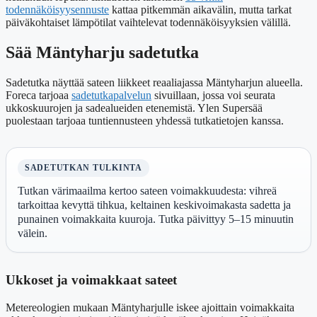
todennäköisyysennuste
kattaa pitkemmän aikavälin, mutta tarkat
päiväkohtaiset lämpötilat vaihtelevat todennäköisyyksien välillä.
Sää Mäntyharju sadetutka
Sadetutka näyttää sateen liikkeet reaaliajassa Mäntyharjun alueella.
Foreca tarjoaa
sadetutkapalvelun
sivuillaan, jossa voi seurata
ukkoskuurojen ja sadealueiden etenemistä. Ylen Supersää
puolestaan tarjoaa tuntiennusteen yhdessä tutkatietojen kanssa.
SADETUTKAN TULKINTA
Tutkan värimaailma kertoo sateen voimakkuudesta: vihreä
tarkoittaa kevyttä tihkua, keltainen keskivoimakasta sadetta ja
punainen voimakkaita kuuroja. Tutka päivittyy 5–15 minuutin
välein.
Ukkoset ja voimakkaat sateet
Metereologien mukaan Mäntyharjulle iskee ajoittain voimakkaita