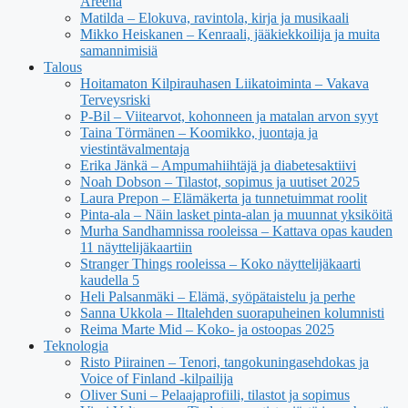
Areena
Matilda – Elokuva, ravintola, kirja ja musikaali
Mikko Heiskanen – Kenraali, jääkiekkoilija ja muita
samannimisiä
Talous
Hoitamaton Kilpirauhasen Liikatoiminta – Vakava
Terveysriski
P-Bil – Viitearvot, kohonneen ja matalan arvon syyt
Taina Törmänen – Koomikko, juontaja ja
viestintävalmentaja
Erika Jänkä – Ampumahiihtäjä ja diabetesaktiivi
Noah Dobson – Tilastot, sopimus ja uutiset 2025
Laura Prepon – Elämäkerta ja tunnetuimmat roolit
Pinta-ala – Näin lasket pinta-alan ja muunnat yksiköitä
Murha Sandhamnissa rooleissa – Kattava opas kauden
11 näyttelijäkaartiin
Stranger Things rooleissa – Koko näyttelijäkaarti
kaudella 5
Heli Palsanmäki – Elämä, syöpätaistelu ja perhe
Sanna Ukkola – Iltalehden suorapuheinen kolumnisti
Reima Marte Mid – Koko- ja ostoopas 2025
Teknologia
Risto Piirainen – Tenori, tangokuningasehdokas ja
Voice of Finland -kilpailija
Oliver Suni – Pelaajaprofiili, tilastot ja sopimus