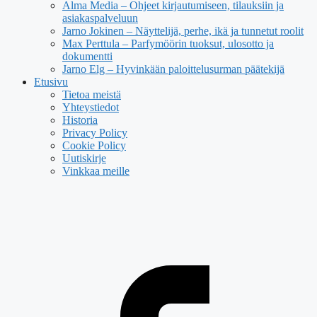
Alma Media – Ohjeet kirjautumiseen, tilauksiin ja
asiakaspalveluun
Jarno Jokinen – Näyttelijä, perhe, ikä ja tunnetut roolit
Max Perttula – Parfymöörin tuoksut, ulosotto ja
dokumentti
Jarno Elg – Hyvinkään paloittelusurman päätekijä
Etusivu
Tietoa meistä
Yhteystiedot
Historia
Privacy Policy
Cookie Policy
Uutiskirje
Vinkkaa meille