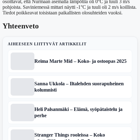
osoittavat, että Nurmaan asemalla lämpötila oli 0°C ja tuuli 3 m/s
pohjoista. Saviniemessä mittari näytti -1°C ja tuuli oli 2 m/s koillista.
Tiedot poikkeavat toisistaan paikallisten olosuhteiden vuoksi.
Yhteenveto
AIHEESEEN LIITTYVÄT ARTIKKELIT
Reima Marte Mid – Koko- ja ostoopas 2025
Sanna Ukkola – Iltalehden suorapuheinen
kolumnisti
Heli Palsanmäki – Elämä, syöpätaistelu ja
perhe
Stranger Things rooleissa – Koko