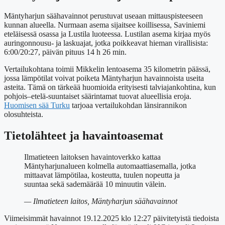
Mäntyharjun säähavainnot perustuvat useaan mittauspisteeseen
kunnan alueella. Nurmaan asema sijaitsee koillisessa, Saviniemi
eteläisessä osassa ja Lustila luoteessa. Lustilan asema kirjaa myös
auringonnousu- ja laskuajat, jotka poikkeavat hieman virallisista:
6:00/20:27, päivän pituus 14 h 26 min.
Vertailukohtana toimii Mikkelin lentoasema 35 kilometrin päässä,
jossa lämpötilat voivat poiketa Mäntyharjun havainnoista useita
asteita. Tämä on tärkeää huomioida erityisesti talviajankohtina, kun
pohjois–etelä-suuntaiset säärintamat tuovat alueellisia eroja.
Huomisen sää Turku
tarjoaa vertailukohdan länsirannikon
olosuhteista.
Tietolähteet ja havaintoasemat
Ilmatieteen laitoksen havaintoverkko kattaa
Mäntyharjunalueen kolmella automaattiasemalla, jotka
mittaavat lämpötilaa, kosteutta, tuulen nopeutta ja
suuntaa sekä sademäärää 10 minuutin välein.
— Ilmatieteen laitos, Mäntyharjun säähavainnot
Viimeisimmät havainnot 19.12.2025 klo 12:27 päivitetyistä tiedoista