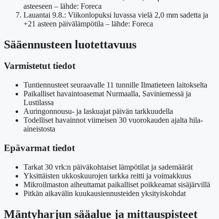
asteeseen – lähde: Foreca
Lauantai 9.8.
: Viikonlopuksi luvassa vielä 2,0 mm sadetta ja
+21 asteen päivälämpötila – lähde: Foreca
Sääennusteen luotettavuus
Varmistetut tiedot
Tuntiennusteet seuraavalle 11 tunnille Ilmatieteen laitokselta
Paikalliset havaintoasemat Nurmaalla, Saviniemessä ja
Lustilassa
Auringonnousu- ja laskuajat päivän tarkkuudella
Todelliset havainnot viimeisen 30 vuorokauden ajalta hila-
aineistosta
Epävarmat tiedot
Tarkat 30 vrk:n päiväkohtaiset lämpötilat ja sademäärät
Yksittäisten ukkoskuurojen tarkka reitti ja voimakkuus
Mikroilmaston aiheuttamat paikalliset poikkeamat sisäjärvillä
Pitkän aikavälin kuukausiennusteiden yksityiskohdat
Mäntyharjun sääalue ja mittauspisteet