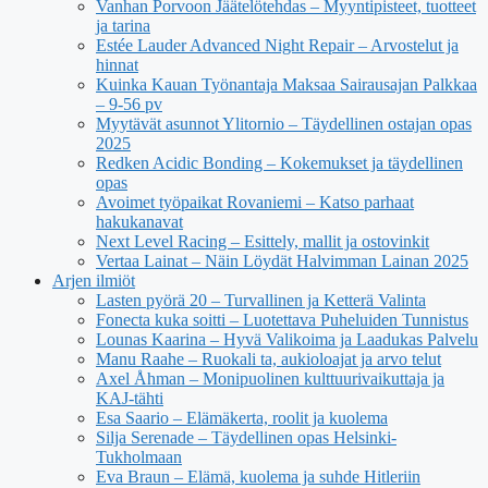
Vanhan Porvoon Jäätelötehdas – Myyntipisteet, tuotteet
ja tarina
Estée Lauder Advanced Night Repair – Arvostelut ja
hinnat
Kuinka Kauan Työnantaja Maksaa Sairausajan Palkkaa
– 9-56 pv
Myytävät asunnot Ylitornio – Täydellinen ostajan opas
2025
Redken Acidic Bonding – Kokemukset ja täydellinen
opas
Avoimet työpaikat Rovaniemi – Katso parhaat
hakukanavat
Next Level Racing – Esittely, mallit ja ostovinkit
Vertaa Lainat – Näin Löydät Halvimman Lainan 2025
Arjen ilmiöt
Lasten pyörä 20 – Turvallinen ja Ketterä Valinta
Fonecta kuka soitti – Luotettava Puheluiden Tunnistus
Lounas Kaarina – Hyvä Valikoima ja Laadukas Palvelu
Manu Raahe – Ruokali ta, aukioloajat ja arvo telut
Axel Åhman – Monipuolinen kulttuurivaikuttaja ja
KAJ-tähti
Esa Saario – Elämäkerta, roolit ja kuolema
Silja Serenade – Täydellinen opas Helsinki-
Tukholmaan
Eva Braun – Elämä, kuolema ja suhde Hitleriin