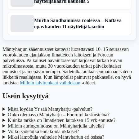
näyttelijäkaarti kaudella 5
Murha Sandhamnissa rooleissa – Kattava
opas kauden 11 näyttelijäkaartiin
Mäntyharjun sääennusteet kattavat luotettavasti 10–15 seuraavan
vuorokauden ajanjakson Ilmatieteen laitoksen ja Forecan
palveluissa. Paikalliset havaintoasemat tarjoavat tarkan kuvan
mikroilmastosta, mutta 30 vuorokauden tarkat päiväkohtaiset
ennusteet jaan epävarmempia. Sadetutka auttaa seuraamaan sateen
liikkeitä reaaliajassa. Kun lämpötilat painuvat pakkaselle, on hyvä
tarkistaa
Milloin talvirenkaat vaihdetaan
-ohjeet.
Usein kysyttyä
Mistä löydän Yr sää Mäntyharju -palvelun?
Onko olemassa Mäntyharju – Foorumi keskustelua?
Kuinka tarkka on Ilmatieteen laitoksen 15 vrk ennuste?
Milloin auringonnousu on Mäntyharjulla talvella?
Voiko sadetutka ennakoida ukkoset?
Miksi lämpötila vaihtelee Mäntyharjun eri osissa?