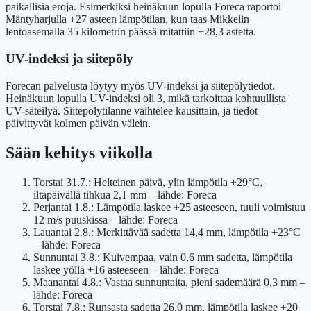
paikallisia eroja. Esimerkiksi heinäkuun lopulla Foreca raportoi
Mäntyharjulla +27 asteen lämpötilan, kun taas Mikkelin
lentoasemalla 35 kilometrin päässä mitattiin +28,3 astetta.
UV-indeksi ja siitepöly
Forecan palvelusta löytyy myös UV-indeksi ja siitepölytiedot.
Heinäkuun lopulla UV-indeksi oli 3, mikä tarkoittaa kohtuullista
UV-säteilyä. Siitepölytilanne vaihtelee kausittain, ja tiedot
päivittyvät kolmen päivän välein.
Sään kehitys viikolla
Torstai 31.7.
: Helteinen päivä, ylin lämpötila +29°C,
iltapäivällä tihkua 2,1 mm – lähde: Foreca
Perjantai 1.8.
: Lämpötila laskee +25 asteeseen, tuuli voimistuu
12 m/s puuskissa – lähde: Foreca
Lauantai 2.8.
: Merkittävää sadetta 14,4 mm, lämpötila +23°C
– lähde: Foreca
Sunnuntai 3.8.
: Kuivempaa, vain 0,6 mm sadetta, lämpötila
laskee yöllä +16 asteeseen – lähde: Foreca
Maanantai 4.8.
: Vastaa sunnuntaita, pieni sademäärä 0,3 mm –
lähde: Foreca
Torstai 7.8.
: Runsasta sadetta 26,0 mm, lämpötila laskee +20