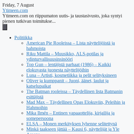
Friday, 7 August
Ytimeen.com
Ytimeen.com on riippumaton uutis- ja taustasivusto, joka syntyi
pienen tutkivan toimitukse...
Politiikka
American Pie Rooleissa – Lista näyttelijöistä ja
hahmoista
Riku Mattila – Muusikko, ALS-potilas ja
ydinturvallisuusinsinööri
Top Gun – lentäjistä parhaat (1986) – Kaikki
elokuvasta juonesta näyttelijöihin
Luna – Artisti, kosmetiikka ja pelit selityksineen
Oliver ja kumppanit – Juoni, äänet, laulut ja
katselupaikat
The Batman rooleissa – Täydellinen lista Batmanin
esittäjistä
Mad Max – Täydellinen Opas Elokuviin, Peleihin ja
Hahmoihin
Mika Ilmén – Entinen vapaaottelija, kirjailija ja
somepersoona
ELSA – Monen merkityksen lyhenne selitettynä
Minkä taakseen jättää – Kausi 6, näyttelijät ja Yle