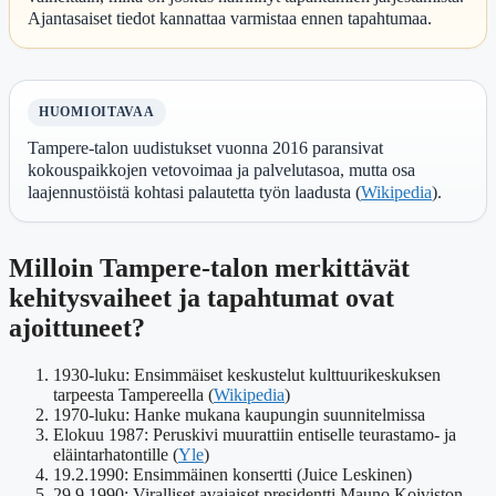
Ajantasaiset tiedot kannattaa varmistaa ennen tapahtumaa.
HUOMIOITAVAA
Tampere-talon uudistukset vuonna 2016 paransivat
kokouspaikkojen vetovoimaa ja palvelutasoa, mutta osa
laajennustöistä kohtasi palautetta työn laadusta (
Wikipedia
).
Milloin Tampere-talon merkittävät
kehitysvaiheet ja tapahtumat ovat
ajoittuneet?
1930-luku
: Ensimmäiset keskustelut kulttuurikeskuksen
tarpeesta Tampereella (
Wikipedia
)
1970-luku
: Hanke mukana kaupungin suunnitelmissa
Elokuu 1987
: Peruskivi muurattiin entiselle teurastamo- ja
eläintarhatontille (
Yle
)
19.2.1990
: Ensimmäinen konsertti (Juice Leskinen)
29.9.1990
: Viralliset avajaiset presidentti Mauno Koiviston