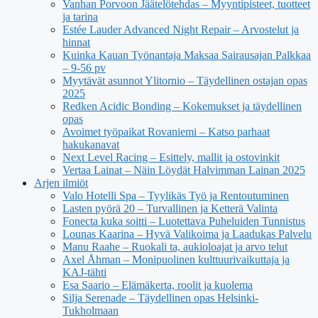
Vanhan Porvoon Jäätelötehdas – Myyntipisteet, tuotteet
ja tarina
Estée Lauder Advanced Night Repair – Arvostelut ja
hinnat
Kuinka Kauan Työnantaja Maksaa Sairausajan Palkkaa
– 9-56 pv
Myytävät asunnot Ylitornio – Täydellinen ostajan opas
2025
Redken Acidic Bonding – Kokemukset ja täydellinen
opas
Avoimet työpaikat Rovaniemi – Katso parhaat
hakukanavat
Next Level Racing – Esittely, mallit ja ostovinkit
Vertaa Lainat – Näin Löydät Halvimman Lainan 2025
Arjen ilmiöt
Valo Hotelli Spa – Tyylikäs Työ ja Rentoutuminen
Lasten pyörä 20 – Turvallinen ja Ketterä Valinta
Fonecta kuka soitti – Luotettava Puheluiden Tunnistus
Lounas Kaarina – Hyvä Valikoima ja Laadukas Palvelu
Manu Raahe – Ruokali ta, aukioloajat ja arvo telut
Axel Åhman – Monipuolinen kulttuurivaikuttaja ja
KAJ-tähti
Esa Saario – Elämäkerta, roolit ja kuolema
Silja Serenade – Täydellinen opas Helsinki-
Tukholmaan