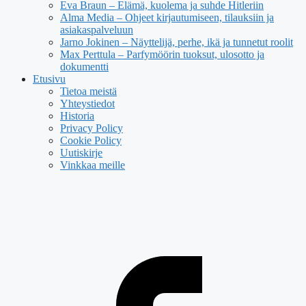
Eva Braun – Elämä, kuolema ja suhde Hitleriin
Alma Media – Ohjeet kirjautumiseen, tilauksiin ja
asiakaspalveluun
Jarno Jokinen – Näyttelijä, perhe, ikä ja tunnetut roolit
Max Perttula – Parfymöörin tuoksut, ulosotto ja
dokumentti
Etusivu
Tietoa meistä
Yhteystiedot
Historia
Privacy Policy
Cookie Policy
Uutiskirje
Vinkkaa meille