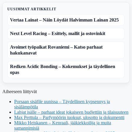
UUSIMMAT ARTIKKELIT
Vertaa Lainat – Näin Löydät Halvimman Lainan 2025
Next Level Racing – Esittely, mallit ja ostovinkit
Avoimet työpaikat Rovaniemi – Katso parhaat
hakukanavat
Redken Acidic Bonding – Kokemukset ja täydellinen
opas
Aiheeseen liittyvät
Porsaan sisäfile uunissa – Täydellinen kypsennys ja
sisälämpötila
Lahjat isälle – parhaat ideat jokaiseen budjettiin ja tilaisuuteen
Max Perttula – Parfymöörin tuoksut, ulosotto ja dokumentti
Mikko Heiskanen – Kenraali, jääkiekkoilija ja muita
samannimisiä