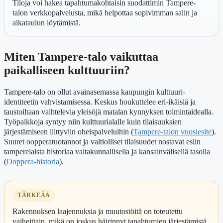
Tiloja voi hakea tapahtumakohtaisin suodattimin Tampere-
talon verkkopalvelusta, mikä helpottaa sopivimman salin ja
aikataulun löytämistä.
Miten Tampere-talo vaikuttaa
paikalliseen kulttuuriin?
Tampere-talo on ollut avainasemassa kaupungin kulttuuri-
identiteetin vahvistamisessa. Keskus houkuttelee eri-ikäisiä ja
taustoiltaan vaihtelevia yleisöjä matalan kynnyksen toimintaidealla.
Työpaikkoja syntyy niin kulttuurialalle kuin tilaisuuksien
järjestämiseen liittyviin oheispalveluihin (
Tampere-talon vuosiesite
).
Suuret oopperatuotannot ja valtiolliset tilaisuudet nostavat esiin
tamperelaista historiaa valtakunnallisella ja kansainvälisellä tasolla
(
Ooppera-historia
).
TÄRKEÄÄ
Rakennuksen laajennuksia ja muutostöitä on toteutettu
vaiheittain, mikä on joskus häirinnyt tapahtumien järjestämistä.