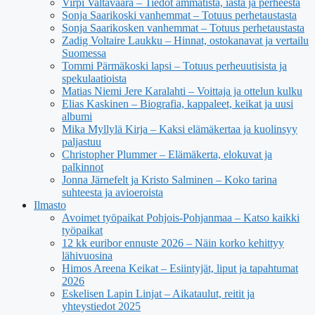
Virpi Valtavaara – Tiedot ammatista, iästä ja perheestä
Sonja Saarikoski vanhemmat – Totuus perhetaustasta
Sonja Saarikosken vanhemmat – Totuus perhetaustasta
Zadig Voltaire Laukku – Hinnat, ostokanavat ja vertailu
Suomessa
Tommi Pärmäkoski lapsi – Totuus perheuutisista ja
spekulaatioista
Matias Niemi Jere Karalahti – Voittaja ja ottelun kulku
Elias Kaskinen – Biografia, kappaleet, keikat ja uusi
albumi
Mika Myllylä Kirja – Kaksi elämäkertaa ja kuolinsyy
paljastuu
Christopher Plummer – Elämäkerta, elokuvat ja
palkinnot
Jonna Järnefelt ja Kristo Salminen – Koko tarina
suhteesta ja avioeroista
Ilmasto
Avoimet työpaikat Pohjois-Pohjanmaa – Katso kaikki
työpaikat
12 kk euribor ennuste 2026 – Näin korko kehittyy
lähivuosina
Himos Areena Keikat – Esiintyjät, liput ja tapahtumat
2026
Eskelisen Lapin Linjat – Aikataulut, reitit ja
yhteystiedot 2025