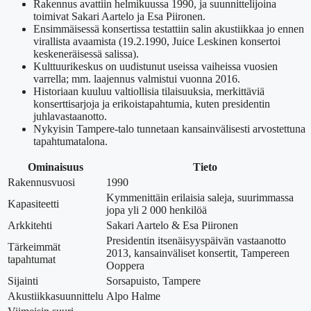
Rakennus avattiin helmikuussa 1990, ja suunnittelijoina
toimivat Sakari Aartelo ja Esa Piironen.
Ensimmäisessä konsertissa testattiin salin akustiikkaa jo ennen
virallista avaamista (19.2.1990, Juice Leskinen konsertoi
keskeneräisessä salissa).
Kulttuurikeskus on uudistunut useissa vaiheissa vuosien
varrella; mm. laajennus valmistui vuonna 2016.
Historiaan kuuluu valtiollisia tilaisuuksia, merkittäviä
konserttisarjoja ja erikoistapahtumia, kuten presidentin
juhlavastaanotto.
Nykyisin Tampere-talo tunnetaan kansainvälisesti arvostettuna
tapahtumatalona.
Ominaisuus
Tieto
Rakennusvuosi
1990
Kymmenittäin erilaisia saleja, suurimmassa
Kapasiteetti
jopa yli 2 000 henkilöä
Arkkitehti
Sakari Aartelo & Esa Piironen
Presidentin itsenäisyyspäivän vastaanotto
Tärkeimmät
2013, kansainväliset konsertit, Tampereen
tapahtumat
Ooppera
Sijainti
Sorsapuisto, Tampere
Akustiikkasuunnittelu
Alpo Halme