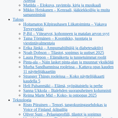
Areena
Matilda – Elokuva, ravintola, kirja ja musikaali
Mikko Heiskanen – Kenraali, jääkiekkoilija ja muita
samannimisiä
Talous
Hoitamaton Kilpirauhasen Liikatoiminta – Vakava
Terveysriski
P-Bil – Viitearvot, kohonneen ja matalan arvon syyt
Taina Törmänen – Koomikko, juontaja ja
viestintävalmentaja
Erika Jänkä – Ampumahiihtäjä ja diabetesaktiivi
Noah Dobson – Tilastot, sopimus ja uutiset 2025
Laura Prepon – Elämäkerta ja tunnetuimmat roolit
Pinta-ala – Näin lasket pinta-alan ja muunnat yksiköitä
Murha Sandhamnissa rooleissa – Kattava opas kauden
11 näyttelijäkaartiin
Stranger Things rooleissa – Koko näyttelijäkaarti
kaudella 5
Heli Palsanmäki – Elämä, syöpätaistelu ja perhe
Sanna Ukkola – Iltalehden suorapuheinen kolumnisti
Reima Marte Mid – Koko- ja ostoopas 2025
Teknologia
Risto Piirainen – Tenori, tangokuningasehdokas ja
Voice of Finland -kilpailija
Oliver Suni – Pelaajaprofiili, tilastot ja sopimus