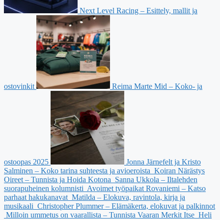
Next Level Racing – Esittely, mallit ja
ostovinkit
Reima Marte Mid – Koko- ja
ostoopas 2025
Jonna Järnefelt ja Kristo
Salminen – Koko tarina suhteesta ja avioeroista
Koiran Närästys
Oireet – Tunnista ja Hoida Kotona
Sanna Ukkola – Iltalehden
suorapuheinen kolumnisti
Avoimet työpaikat Rovaniemi – Katso
parhaat hakukanavat
Matilda – Elokuva, ravintola, kirja ja
musikaali
Christopher Plummer – Elämäkerta, elokuvat ja palkinnot
Milloin ummetus on vaarallista – Tunnista Vaaran Merkit Itse
Heli