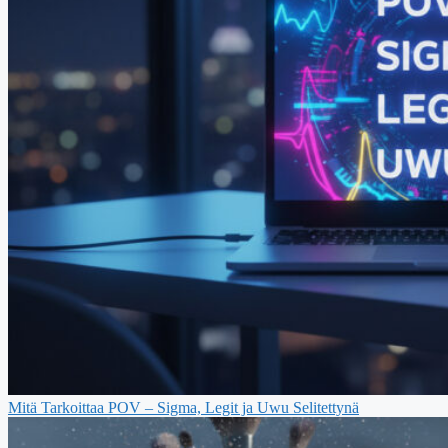
Mitä Tarkoittaa POV – Sigma, Legit ja Uwu Selitettynä