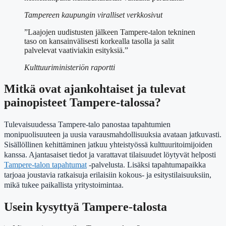
Tampereen kaupungin viralliset verkkosivut
”Laajojen uudistusten jälkeen Tampere-talon tekninen
taso on kansainvälisesti korkealla tasolla ja salit
palvelevat vaativiakin esityksiä.”
Kulttuuriministeriön raportti
Mitkä ovat ajankohtaiset ja tulevat
painopisteet Tampere-talossa?
Tulevaisuudessa Tampere-talo panostaa tapahtumien
monipuolisuuteen ja uusia varausmahdollisuuksia avataan jatkuvasti.
Sisällöllinen kehittäminen jatkuu yhteistyössä kulttuuritoimijoiden
kanssa. Ajantasaiset tiedot ja varattavat tilaisuudet löytyvät helposti
Tampere-talon tapahtumat
-palvelusta. Lisäksi tapahtumapaikka
tarjoaa joustavia ratkaisuja erilaisiin kokous- ja esitystilaisuuksiin,
mikä tukee paikallista yritystoimintaa.
Usein kysyttyä Tampere-talosta