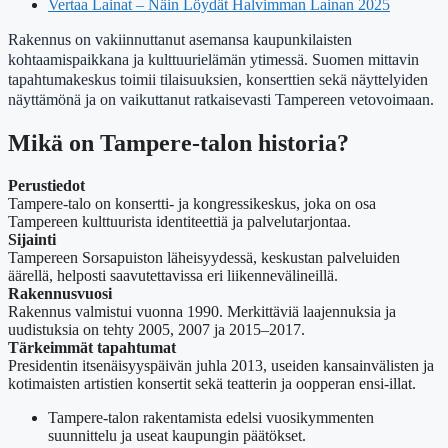
Vertaa Lainat – Näin Löydät Halvimman Lainan 2025
Rakennus on vakiinnuttanut asemansa kaupunkilaisten
kohtaamispaikkana ja kulttuurielämän ytimessä. Suomen mittavin
tapahtumakeskus toimii tilaisuuksien, konserttien sekä näyttelyiden
näyttämönä ja on vaikuttanut ratkaisevasti Tampereen vetovoimaan.
Mikä on Tampere-talon historia?
Perustiedot
Tampere-talo on konsertti- ja kongressikeskus, joka on osa
Tampereen kulttuurista identiteettiä ja palvelutarjontaa.
Sijainti
Tampereen Sorsapuiston läheisyydessä, keskustan palveluiden
äärellä, helposti saavutettavissa eri liikennevälineillä.
Rakennusvuosi
Rakennus valmistui vuonna 1990. Merkittäviä laajennuksia ja
uudistuksia on tehty 2005, 2007 ja 2015–2017.
Tärkeimmät tapahtumat
Presidentin itsenäisyyspäivän juhla 2013, useiden kansainvälisten ja
kotimaisten artistien konsertit sekä teatterin ja oopperan ensi-illat.
Tampere-talon rakentamista edelsi vuosikymmenten
suunnittelu ja useat kaupungin päätökset.