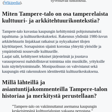
syventävää tutkimusta.
(
Wikipedia
).
Miten Tampere-talo on osa tamperelaista
kulttuuri- ja arkkitehtuurikontekstia?
Tampere-talo kuvastaa kaupungin kehittymistä pohjoismaiseksi
tapahtuma- ja kulttuurikeskukseksi. Rakennus yhdistää 1980-luvun
arkkitehtuurin linjakkaat ratkaisut ja nykyaikaiset tilojen
käyttötarpeet. Sorsapuiston sijainti korostaa yhteyttä yleisölle ja
ympäristöstä nousevalle kulttuurille.
Laajat salit, kehittyneet tekniset järjestelmät ja joustava
varausprosessi mahdollistavat toimintaa niin musiikille, yrityksille
kuin näyttelytoiminnalle. Monipuolisuus on vahvistanut sekä
kaupungin että rakennuksen identiteettiä kulttuurikeskuksena.
Millä lähteillä ja
asiantuntijakommenteilla Tampere-talon
historiaa ja merkitystä perustellaan?
”Tampere-talo on vakiinnuttanut asemansa kaupungin
keskeisimpänä kulttuurialustan vakaana perustana.”