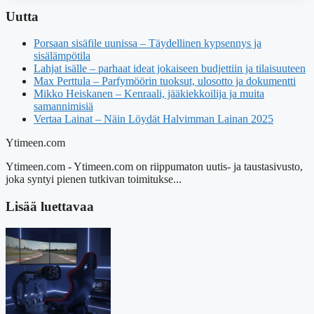
Uutta
Porsaan sisäfile uunissa – Täydellinen kypsennys ja
sisälämpötila
Lahjat isälle – parhaat ideat jokaiseen budjettiin ja tilaisuuteen
Max Perttula – Parfymöörin tuoksut, ulosotto ja dokumentti
Mikko Heiskanen – Kenraali, jääkiekkoilija ja muita
samannimisiä
Vertaa Lainat – Näin Löydät Halvimman Lainan 2025
Ytimeen.com
Ytimeen.com - Ytimeen.com on riippumaton uutis- ja taustasivusto,
joka syntyi pienen tutkivan toimitukse...
Lisää luettavaa