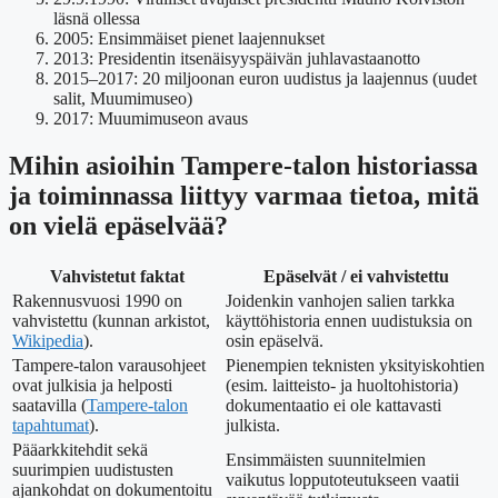
läsnä ollessa
2005
: Ensimmäiset pienet laajennukset
2013
: Presidentin itsenäisyyspäivän juhlavastaanotto
2015–2017
: 20 miljoonan euron uudistus ja laajennus (uudet
salit, Muumimuseo)
2017
: Muumimuseon avaus
Mihin asioihin Tampere-talon historiassa
ja toiminnassa liittyy varmaa tietoa, mitä
on vielä epäselvää?
Vahvistetut faktat
Epäselvät / ei vahvistettu
Rakennusvuosi 1990 on
Joidenkin vanhojen salien tarkka
vahvistettu (kunnan arkistot,
käyttöhistoria ennen uudistuksia on
Wikipedia
).
osin epäselvä.
Tampere-talon varausohjeet
Pienempien teknisten yksityiskohtien
ovat julkisia ja helposti
(esim. laitteisto- ja huoltohistoria)
saatavilla (
Tampere-talon
dokumentaatio ei ole kattavasti
tapahtumat
).
julkista.
Pääarkkitehdit sekä
Ensimmäisten suunnitelmien
suurimpien uudistusten
vaikutus lopputoteutukseen vaatii
ajankohdat on dokumentoitu