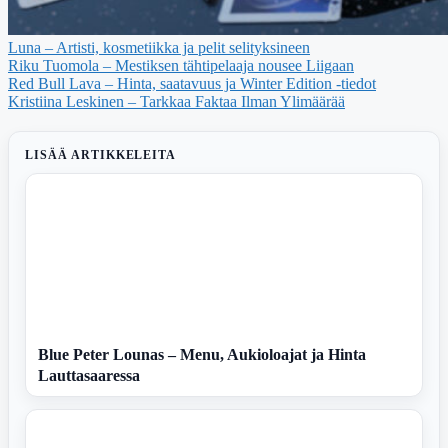
Luna – Artisti, kosmetiikka ja pelit selityksineen
Riku Tuomola – Mestiksen tähtipelaaja nousee Liigaan
Red Bull Lava – Hinta, saatavuus ja Winter Edition -tiedot
Kristiina Leskinen – Tarkkaa Faktaa Ilman Ylimäärää
LISÄÄ ARTIKKELEITA
Blue Peter Lounas – Menu, Aukioloajat ja Hinta
Lauttasaaressa