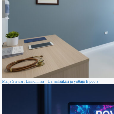
Maija Stewart-Linnonmaa – La tenlääkäri ja yrittäjä E poo a