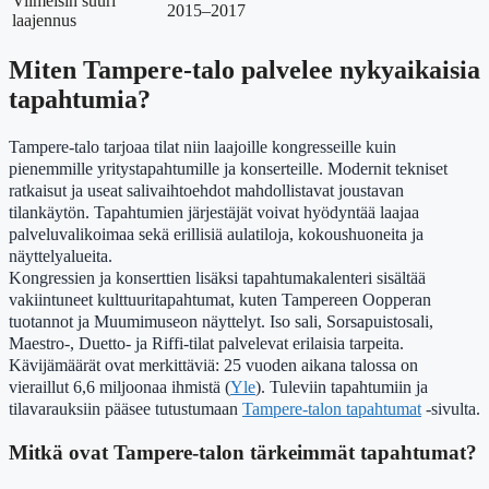
Viimeisin suuri
2015–2017
laajennus
Miten Tampere-talo palvelee nykyaikaisia
tapahtumia?
Tampere-talo tarjoaa tilat niin laajoille kongresseille kuin
pienemmille yritystapahtumille ja konserteille. Modernit tekniset
ratkaisut ja useat salivaihtoehdot mahdollistavat joustavan
tilankäytön. Tapahtumien järjestäjät voivat hyödyntää laajaa
palveluvalikoimaa sekä erillisiä aulatiloja, kokoushuoneita ja
näyttelyalueita.
Kongressien ja konserttien lisäksi tapahtumakalenteri sisältää
vakiintuneet kulttuuritapahtumat, kuten Tampereen Oopperan
tuotannot ja Muumimuseon näyttelyt. Iso sali, Sorsapuistosali,
Maestro-, Duetto- ja Riffi-tilat palvelevat erilaisia tarpeita.
Kävijämäärät ovat merkittäviä: 25 vuoden aikana talossa on
vieraillut 6,6 miljoonaa ihmistä (
Yle
). Tuleviin tapahtumiin ja
tilavarauksiin pääsee tutustumaan
Tampere-talon tapahtumat
-sivulta.
Mitkä ovat Tampere-talon tärkeimmät tapahtumat?