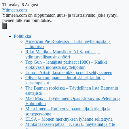
Thursday, 6 August
Ytimeen.com
Ytimeen.com on riippumaton uutis- ja taustasivusto, joka syntyi
pienen tutkivan toimitukse...
Politiikka
American Pie Rooleissa – Lista näyttelijöistä ja
hahmoista
Riku Mattila – Muusikko, ALS-potilas ja
ydinturvallisuusinsinööri
Top Gun – lentäjistä parhaat (1986) – Kaikki
elokuvasta juonesta näyttelijöihin
Luna – Artisti, kosmetiikka ja pelit selityksineen
Oliver ja kumppanit – Juoni, äänet, laulut ja
katselupaikat
The Batman rooleissa – Täydellinen lista Batmanin
esittäjistä
Mad Max – Täydellinen Opas Elokuviin, Peleihin ja
Hahmoihin
Mika Ilmén – Entinen vapaaottelija, kirjailija ja
somepersoona
ELSA – Monen merkityksen lyhenne selitettynä
Minkä taakseen jättää – Kausi 6, näyttelijät ja Yle