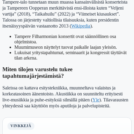
Tampere-talo tunnetaan muun muassa kansainvälisistä konserteista
ja Tampereen Oopperan merkittävistä ensi-illoista kuten “Veljeni
vartija” (2018), “Taikahuilu” (2022) ja “Viimeiset kiusaukset”.
Talossa on järjestetty valtiollisia tilaisuuksia, kuten presidentin
itsenäisyyspäivän vastaanotto 2013 (
Wikipedia
).
Tampere Filharmonian konsertit ovat säännöllinen osa
ohjelmistoa.
Muumimuseon näyttelyt tuovat paikalle laajan yleisön.
Lukuisat yritystapahtumat, seminaarit ja kongressit täyttävät
tilan arkena.
Miten tilojen varustelu tukee
tapahtumajärjestämistä?
Saleissa on kattava esitystekniikka, muunneltava valaistus ja
korkeatasoinen äänentoisto. Akustiikka on suunniteltu erityisesti
live-musiikkia ja puhe-esityksiä silmällä pitäen (
Yle
). Tilavarausten
yhteydessä saa käyttöön myös aputiloja ja palvelupisteitä.
VINKKEJÄ