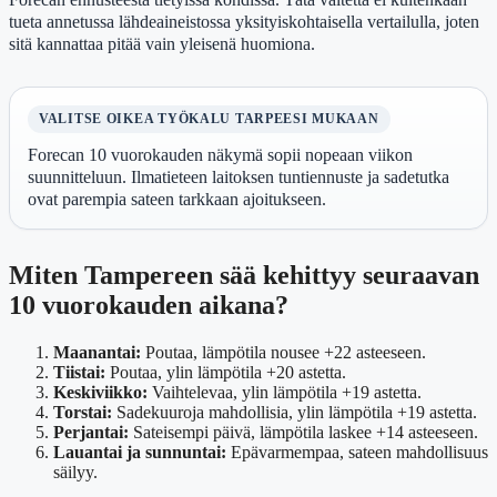
tueta annetussa lähdeaineistossa yksityiskohtaisella vertailulla, joten
sitä kannattaa pitää vain yleisenä huomiona.
VALITSE OIKEA TYÖKALU TARPEESI MUKAAN
Forecan 10 vuorokauden näkymä sopii nopeaan viikon
suunnitteluun. Ilmatieteen laitoksen tuntiennuste ja sadetutka
ovat parempia sateen tarkkaan ajoitukseen.
Miten Tampereen sää kehittyy seuraavan
10 vuorokauden aikana?
Maanantai:
Poutaa, lämpötila nousee +22 asteeseen.
Tiistai:
Poutaa, ylin lämpötila +20 astetta.
Keskiviikko:
Vaihtelevaa, ylin lämpötila +19 astetta.
Torstai:
Sadekuuroja mahdollisia, ylin lämpötila +19 astetta.
Perjantai:
Sateisempi päivä, lämpötila laskee +14 asteeseen.
Lauantai ja sunnuntai:
Epävarmempaa, sateen mahdollisuus
säilyy.