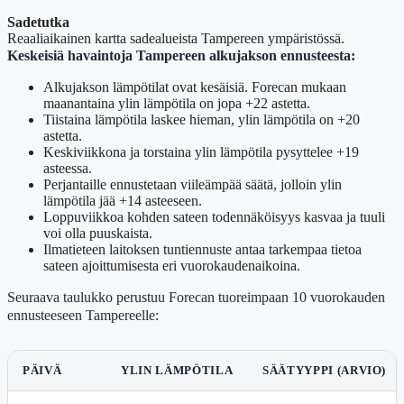
Sadetutka
Reaaliaikainen kartta sadealueista Tampereen ympäristössä.
Keskeisiä havaintoja Tampereen alkujakson ennusteesta:
Alkujakson lämpötilat ovat kesäisiä. Forecan mukaan
maanantaina ylin lämpötila on jopa +22 astetta.
Tiistaina lämpötila laskee hieman, ylin lämpötila on +20
astetta.
Keskiviikkona ja torstaina ylin lämpötila pysyttelee +19
asteessa.
Perjantaille ennustetaan viileämpää säätä, jolloin ylin
lämpötila jää +14 asteeseen.
Loppuviikkoa kohden sateen todennäköisyys kasvaa ja tuuli
voi olla puuskaista.
Ilmatieteen laitoksen tuntiennuste antaa tarkempaa tietoa
sateen ajoittumisesta eri vuorokaudenaikoina.
Seuraava taulukko perustuu Forecan tuoreimpaan 10 vuorokauden
ennusteeseen Tampereelle:
PÄIVÄ
YLIN LÄMPÖTILA
SÄÄTYYPPI (ARVIO)