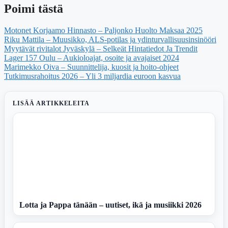
Poimi tästä
Motonet Korjaamo Hinnasto – Paljonko Huolto Maksaa 2025
Riku Mattila – Muusikko, ALS-potilas ja ydinturvallisuusinsinööri
Myytävät rivitalot Jyväskylä – Selkeät Hintatiedot Ja Trendit
Lager 157 Oulu – Aukioloajat, osoite ja avajaiset 2024
Marimekko Oiva – Suunnittelija, kuosit ja hoito-ohjeet
Tutkimusrahoitus 2026 – Yli 3 miljardia euroon kasvua
LISÄÄ ARTIKKELEITA
Lotta ja Pappa tänään – uutiset, ikä ja musiikki 2026