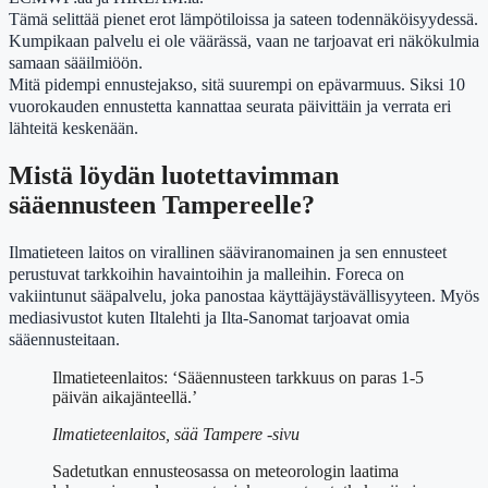
Tämä selittää pienet erot lämpötiloissa ja sateen todennäköisyydessä.
Kumpikaan palvelu ei ole väärässä, vaan ne tarjoavat eri näkökulmia
samaan sääilmiöön.
Mitä pidempi ennustejakso, sitä suurempi on epävarmuus. Siksi 10
vuorokauden ennustetta kannattaa seurata päivittäin ja verrata eri
lähteitä keskenään.
Mistä löydän luotettavimman
sääennusteen Tampereelle?
Ilmatieteen laitos on virallinen sääviranomainen ja sen ennusteet
perustuvat tarkkoihin havaintoihin ja malleihin. Foreca on
vakiintunut sääpalvelu, joka panostaa käyttäjäystävällisyyteen. Myös
mediasivustot kuten Iltalehti ja Ilta-Sanomat tarjoavat omia
sääennusteitaan.
Ilmatieteenlaitos: ‘Sääennusteen tarkkuus on paras 1-5
päivän aikajänteellä.’
Ilmatieteenlaitos, sää Tampere -sivu
Sadetutkan ennusteosassa on meteorologin laatima