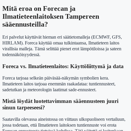
Mitä eroa on Forecan ja
Ilmatieteenlaitoksen Tampereen
sääennusteilla?
Eri palvelut käyttävät hieman eri säätietomalleja (ECMWF, GFS,
HIRLAM). Foreca käyttää omaa tulkintaansa, Ilmatieteen laitos
virallisia malleja. Tämä selittää pienet erot lämpötiloissa ja sateen
todennäköisyydessä.
Foreca vs. Ilmatieteenlaitos: Käyttöliittymä ja data
Foreca tarjoaa selkeän päiväsää-näkymän symbolien kera.
Ilmatieteen laitos tarjoaa enemmän raakadataa: tuntiennusteet,
sadetutkan ja meteorologin laatimat sade-ennusteet.
Mistä löydät luotettavimman sääennusteen juuri
sinun tarpeeseesi?
Saatavilla olevassa aineistossa on viittaus ulkopuoliseen vertailuun,
jossa todetaan, että Ilmatieteen laitoksen tuntiennuste voi erota
Forecan ennusteesta tietyissä kohdissa. Tätä väitettä ei kuitenkaan