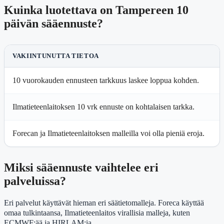
Kuinka luotettava on Tampereen 10
päivän sääennuste?
VAKIINTUNUTTA TIETOA
10 vuorokauden ennusteen tarkkuus laskee loppua kohden.
P
Ilmatieteenlaitoksen 10 vrk ennuste on kohtalaisen tarkka.
Y
Forecan ja Ilmatieteenlaitoksen malleilla voi olla pieniä eroja.
U
Miksi sääennuste vaihtelee eri
palveluissa?
Eri palvelut käyttävät hieman eri säätietomalleja. Foreca käyttää
omaa tulkintaansa, Ilmatieteenlaitos virallisia malleja, kuten
ECMWF:ää ja HIRLAM:ia.