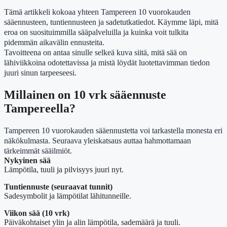
Tämä artikkeli kokoaa yhteen Tampereen 10 vuorokauden
sääennusteen, tuntiennusteen ja sadetutkatiedot. Käymme läpi, mitä
eroa on suosituimmilla sääpalveluilla ja kuinka voit tulkita
pidemmän aikavälin ennusteita.
Tavoitteena on antaa sinulle selkeä kuva siitä, mitä sää on
lähiviikkoina odotettavissa ja mistä löydät luotettavimman tiedon
juuri sinun tarpeeseesi.
Millainen on 10 vrk sääennuste
Tampereella?
Tampereen 10 vuorokauden sääennustetta voi tarkastella monesta eri
näkökulmasta. Seuraava yleiskatsaus auttaa hahmottamaan
tärkeimmät sääilmiöt.
Nykyinen sää
Lämpötila, tuuli ja pilvisyys juuri nyt.
Tuntiennuste (seuraavat tunnit)
Sadesymbolit ja lämpötilat lähitunneille.
Viikon sää (10 vrk)
Päiväkohtaiset ylin ja alin lämpötila, sademäärä ja tuuli.