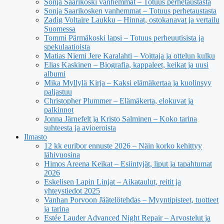
Sonja Saarikoski vanhemmat – Totuus perhetaustasta
Sonja Saarikosken vanhemmat – Totuus perhetaustasta
Zadig Voltaire Laukku – Hinnat, ostokanavat ja vertailu
Suomessa
Tommi Pärmäkoski lapsi – Totuus perheuutisista ja
spekulaatioista
Matias Niemi Jere Karalahti – Voittaja ja ottelun kulku
Elias Kaskinen – Biografia, kappaleet, keikat ja uusi
albumi
Mika Myllylä Kirja – Kaksi elämäkertaa ja kuolinsyy
paljastuu
Christopher Plummer – Elämäkerta, elokuvat ja
palkinnot
Jonna Järnefelt ja Kristo Salminen – Koko tarina
suhteesta ja avioeroista
Ilmasto
12 kk euribor ennuste 2026 – Näin korko kehittyy
lähivuosina
Himos Areena Keikat – Esiintyjät, liput ja tapahtumat
2026
Eskelisen Lapin Linjat – Aikataulut, reitit ja
yhteystiedot 2025
Vanhan Porvoon Jäätelötehdas – Myyntipisteet, tuotteet
ja tarina
Estée Lauder Advanced Night Repair – Arvostelut ja