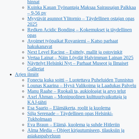
hinnat
Kuinka Kauan Työnantaja Maksaa Sairausajan Palkkaa
– 9-56 pv
Myytävät asunnot Ylitornio – Täydellinen ostajan opas
2025
Redken Acidic Bonding – Kokemukset ja täydellinen
opas
Avoimet työpaikat Rovaniemi – Katso parhaat
hakukanavat
Next Level Racing – Esittely, mallit ja ostovinkit
Vertaa Lainat – Näin Löydät Halvimman Lainan 2025
Näyttelyt Helsinki Nyt – Parhaat Museot ja Ilmaiset
Galleriat
Arjen ilmiöt
Fonecta kuka soitti – Luotettava Puheluiden Tunnistus
Lounas Kaarina – Hyvä Valikoima ja Laadukas Palvelu
Manu Raahe – Ruokali ta, aukioloajat ja arvo telut
Axel Åhman – Monipuolinen kulttuurivaikuttaja ja
KAJ-tähti
Esa Saario – Elämäkerta, roolit ja kuolema
Silja Serenade – Täydellinen opas Helsinki-
Tukholmaan
Eva Braun – Elämä, kuolema ja suhde Hitleriin
Alma Media – Ohjeet kirjautumiseen, tilauksiin ja
asiakaspalveluun