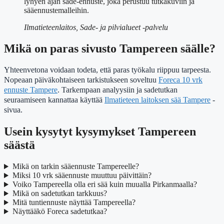
lyhyen ajan sade-ennuste, joka perustuu tutkakuviin ja
sääennustemalleihin.
Ilmatieteenlaitos, Sade- ja pilvialueet -palvelu
Mikä on paras sivusto Tampereen säälle?
Yhteenvetona voidaan todeta, että paras työkalu riippuu tarpeesta.
Nopeaan päiväkohtaiseen tarkistukseen soveltuu
Foreca 10 vrk
ennuste Tampere
. Tarkempaan analyysiin ja sadetutkan
seuraamiseen kannattaa käyttää
Ilmatieteen laitoksen sää Tampere
-
sivua.
Usein kysytyt kysymykset Tampereen
säästä
Mikä on tarkin sääennuste Tampereelle?
Miksi 10 vrk sääennuste muuttuu päivittäin?
Voiko Tampereella olla eri sää kuin muualla Pirkanmaalla?
Mikä on sadetutkan tarkkuus?
Mitä tuntiennuste näyttää Tampereella?
Näyttääkö Foreca sadetutkaa?