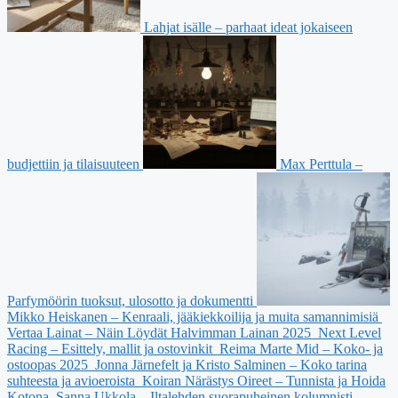
Lahjat isälle – parhaat ideat jokaiseen
budjettiin ja tilaisuuteen
Max Perttula –
Parfymöörin tuoksut, ulosotto ja dokumentti
Mikko Heiskanen – Kenraali, jääkiekkoilija ja muita samannimisiä
Vertaa Lainat – Näin Löydät Halvimman Lainan 2025
Next Level
Racing – Esittely, mallit ja ostovinkit
Reima Marte Mid – Koko- ja
ostoopas 2025
Jonna Järnefelt ja Kristo Salminen – Koko tarina
suhteesta ja avioeroista
Koiran Närästys Oireet – Tunnista ja Hoida
Kotona
Sanna Ukkola – Iltalehden suorapuheinen kolumnisti