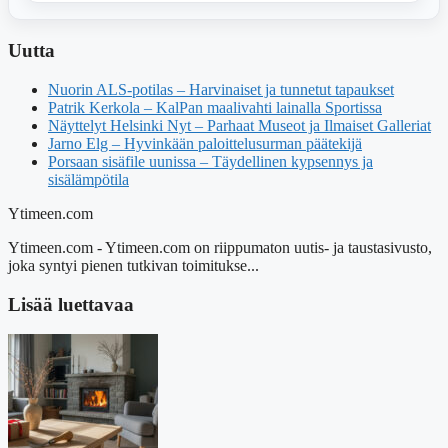
Uutta
Nuorin ALS-potilas – Harvinaiset ja tunnetut tapaukset
Patrik Kerkola – KalPan maalivahti lainalla Sportissa
Näyttelyt Helsinki Nyt – Parhaat Museot ja Ilmaiset Galleriat
Jarno Elg – Hyvinkään paloittelusurman päätekijä
Porsaan sisäfile uunissa – Täydellinen kypsennys ja
sisälämpötila
Ytimeen.com
Ytimeen.com - Ytimeen.com on riippumaton uutis- ja taustasivusto,
joka syntyi pienen tutkivan toimitukse...
Lisää luettavaa