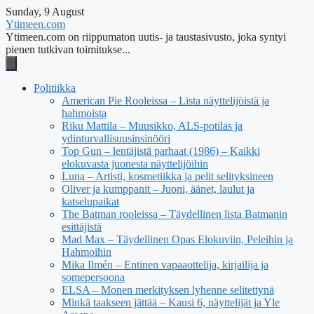
Sunday, 9 August
Ytimeen.com
Ytimeen.com on riippumaton uutis- ja taustasivusto, joka syntyi
pienen tutkivan toimitukse...
Politiikka
American Pie Rooleissa – Lista näyttelijöistä ja
hahmoista
Riku Mattila – Muusikko, ALS-potilas ja
ydinturvallisuusinsinööri
Top Gun – lentäjistä parhaat (1986) – Kaikki
elokuvasta juonesta näyttelijöihin
Luna – Artisti, kosmetiikka ja pelit selityksineen
Oliver ja kumppanit – Juoni, äänet, laulut ja
katselupaikat
The Batman rooleissa – Täydellinen lista Batmanin
esittäjistä
Mad Max – Täydellinen Opas Elokuviin, Peleihin ja
Hahmoihin
Mika Ilmén – Entinen vapaaottelija, kirjailija ja
somepersoona
ELSA – Monen merkityksen lyhenne selitettynä
Minkä taakseen jättää – Kausi 6, näyttelijät ja Yle