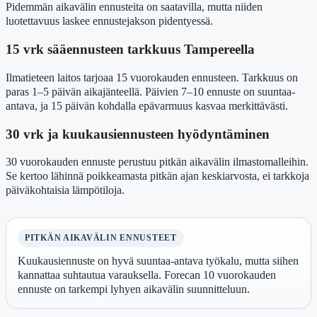
Pidemmän aikavälin ennusteita on saatavilla, mutta niiden
luotettavuus laskee ennustejakson pidentyessä.
15 vrk sääennusteen tarkkuus Tampereella
Ilmatieteen laitos tarjoaa 15 vuorokauden ennusteen. Tarkkuus on
paras 1–5 päivän aikajänteellä. Päivien 7–10 ennuste on suuntaa-
antava, ja 15 päivän kohdalla epävarmuus kasvaa merkittävästi.
30 vrk ja kuukausiennusteen hyödyntäminen
30 vuorokauden ennuste perustuu pitkän aikavälin ilmastomalleihin.
Se kertoo lähinnä poikkeamasta pitkän ajan keskiarvosta, ei tarkkoja
päiväkohtaisia lämpötiloja.
PITKÄN AIKAVÄLIN ENNUSTEET
Kuukausiennuste on hyvä suuntaa-antava työkalu, mutta siihen
kannattaa suhtautua varauksella. Forecan 10 vuorokauden
ennuste on tarkempi lyhyen aikavälin suunnitteluun.