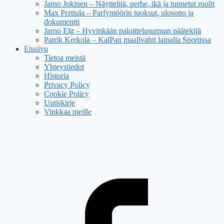
Jarno Jokinen – Näyttelijä, perhe, ikä ja tunnetut roolit
Max Perttula – Parfymöörin tuoksut, ulosotto ja
dokumentti
Jarno Elg – Hyvinkään paloittelusurman päätekijä
Patrik Kerkola – KalPan maalivahti lainalla Sportissa
Etusivu
Tietoa meistä
Yhteystiedot
Historia
Privacy Policy
Cookie Policy
Uutiskirje
Vinkkaa meille