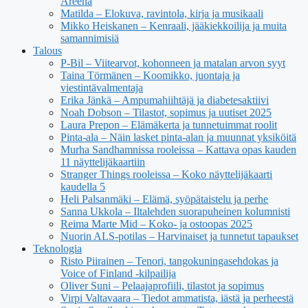
Areena
Matilda – Elokuva, ravintola, kirja ja musikaali
Mikko Heiskanen – Kenraali, jääkiekkoilija ja muita
samannimisiä
Talous
P-Bil – Viitearvot, kohonneen ja matalan arvon syyt
Taina Törmänen – Koomikko, juontaja ja
viestintävalmentaja
Erika Jänkä – Ampumahiihtäjä ja diabetesaktiivi
Noah Dobson – Tilastot, sopimus ja uutiset 2025
Laura Prepon – Elämäkerta ja tunnetuimmat roolit
Pinta-ala – Näin lasket pinta-alan ja muunnat yksiköitä
Murha Sandhamnissa rooleissa – Kattava opas kauden
11 näyttelijäkaartiin
Stranger Things rooleissa – Koko näyttelijäkaarti
kaudella 5
Heli Palsanmäki – Elämä, syöpätaistelu ja perhe
Sanna Ukkola – Iltalehden suorapuheinen kolumnisti
Reima Marte Mid – Koko- ja ostoopas 2025
Nuorin ALS-potilas – Harvinaiset ja tunnetut tapaukset
Teknologia
Risto Piirainen – Tenori, tangokuningasehdokas ja
Voice of Finland -kilpailija
Oliver Suni – Pelaajaprofiili, tilastot ja sopimus
Virpi Valtavaara – Tiedot ammatista, iästä ja perheestä