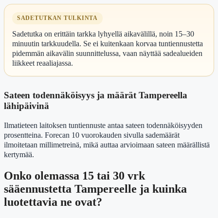
SADETUTKAN TULKINTA
Sadetutka on erittäin tarkka lyhyellä aikavälillä, noin 15–30
minuutin tarkkuudella. Se ei kuitenkaan korvaa tuntiennustetta
pidemmän aikavälin suunnittelussa, vaan näyttää sadealueiden
liikkeet reaaliajassa.
Sateen todennäköisyys ja määrät Tampereella
lähipäivinä
Ilmatieteen laitoksen tuntiennuste antaa sateen todennäköisyyden
prosentteina. Forecan 10 vuorokauden sivulla sademäärät
ilmoitetaan millimetreinä, mikä auttaa arvioimaan sateen määrällistä
kertymää.
Onko olemassa 15 tai 30 vrk
sääennustetta Tampereelle ja kuinka
luotettavia ne ovat?