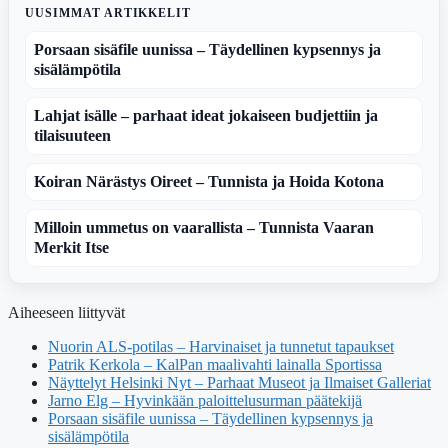
UUSIMMAT ARTIKKELIT
Porsaan sisäfile uunissa – Täydellinen kypsennys ja
sisälämpötila
Lahjat isälle – parhaat ideat jokaiseen budjettiin ja
tilaisuuteen
Koiran Närästys Oireet – Tunnista ja Hoida Kotona
Milloin ummetus on vaarallista – Tunnista Vaaran
Merkit Itse
Aiheeseen liittyvät
Nuorin ALS-potilas – Harvinaiset ja tunnetut tapaukset
Patrik Kerkola – KalPan maalivahti lainalla Sportissa
Näyttelyt Helsinki Nyt – Parhaat Museot ja Ilmaiset Galleriat
Jarno Elg – Hyvinkään paloittelusurman päätekijä
Porsaan sisäfile uunissa – Täydellinen kypsennys ja
sisälämpötila