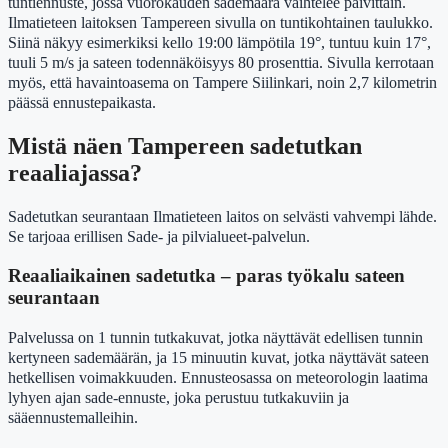
tuntiennuste, jossa vuorokauden sademäärä vaihtelee päivittäin.
Ilmatieteen laitoksen Tampereen sivulla on tuntikohtainen taulukko.
Siinä näkyy esimerkiksi kello 19:00 lämpötila 19°, tuntuu kuin 17°,
tuuli 5 m/s ja sateen todennäköisyys 80 prosenttia. Sivulla kerrotaan
myös, että havaintoasema on Tampere Siilinkari, noin 2,7 kilometrin
päässä ennustepaikasta.
Mistä näen Tampereen sadetutkan
reaaliajassa?
Sadetutkan seurantaan Ilmatieteen laitos on selvästi vahvempi lähde.
Se tarjoaa erillisen Sade- ja pilvialueet-palvelun.
Reaaliaikainen sadetutka – paras työkalu sateen
seurantaan
Palvelussa on 1 tunnin tutkakuvat, jotka näyttävät edellisen tunnin
kertyneen sademäärän, ja 15 minuutin kuvat, jotka näyttävät sateen
hetkellisen voimakkuuden. Ennusteosassa on meteorologin laatima
lyhyen ajan sade-ennuste, joka perustuu tutkakuviin ja
sääennustemalleihin.