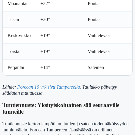
Maanantai
+22°
Poutaa
Tiistai
+20°
Poutaa
Keskiviikko
+19°
Vaihtelevaa
Torstai
+19°
Vaihtelevaa
Perjantai
+14°
Sateinen
Lähde:
Forecan 10 vrk sivu Tampereella
. Taulukko päivittyy
säädatan muuttuessa.
Tuntiennuste: Yksityiskohtainen sää seuraaville
tunneille
Tuntiennuste kertoo lämpötilan, tuulen ja sateen todennäköisyyden
tunnin välein. Forecan Tampereen täsmäsäässä on erillinen