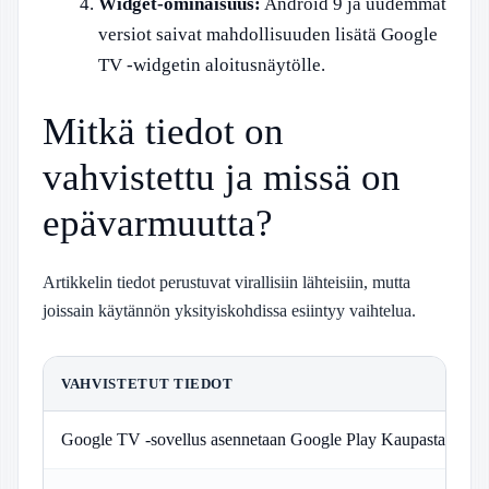
Widget-ominaisuus:
Android 9 ja uudemmat
versiot saivat mahdollisuuden lisätä Google
TV -widgetin aloitusnäytölle.
Mitkä tiedot on
vahvistettu ja missä on
epävarmuutta?
Artikkelin tiedot perustuvat virallisiin lähteisiin, mutta
joissain käytännön yksityiskohdissa esiintyy vaihtelua.
VAHVISTETUT TIEDOT
Google TV -sovellus asennetaan Google Play Kaupasta
G