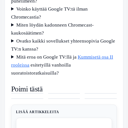
puhelimeen?
Voinko käyttää Google TV:tä ilman
Chromecastia?
Miten löydän kadonneen Chromecast-
kaukosäätimen?
Ovatko kaikki sovellukset yhteensopivia Google
TV:n kanssa?
Mitä eroa on Google TV:llä ja
Kummisetä osa II
rooleissa
esitetyillä vanhoilla
suoratoistoratkaisuilla?
Oikotie
Liisa
Disney Plus
Poimi tästä
Asunnot
Rintaniemi
Elokuvat –
Marimekko
Ilta-Sanomat
Neste
Hamina – 66
eronnut –
Hinnat,
Oiva –
Ulkomaat –
Naantali
Vuokra- ja
Huhut ja
Tarjoukset ja
Suunnittelija,
Tuoreimmat
Lounas –
204 Myytävää
faktat
Parhaat
kuosit ja
uutiset
Monipuolisuus
Asuntoa
selvitettynä
Suositukset
hoito-ohjeet
Itämereltä ja
Palvelussa
2025
Lähi-idästä
LISÄÄ ARTIKKELEITA