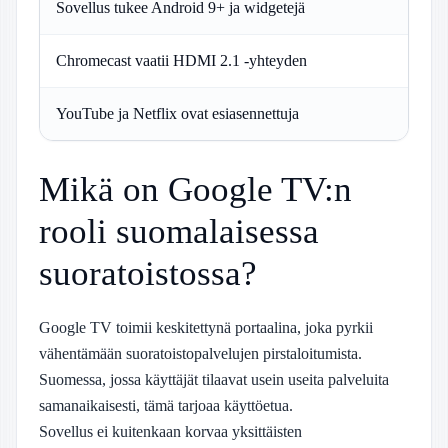
Sovellus tukee Android 9+ ja widgetejä
T
Chromecast vaatii HDMI 2.1 -yhteyden
T
YouTube ja Netflix ovat esiasennettuja
P
Mikä on Google TV:n
rooli suomalaisessa
suoratoistossa?
Google TV toimii keskitettynä portaalina, joka pyrkii
vähentämään suoratoistopalvelujen pirstaloitumista.
Suomessa, jossa käyttäjät tilaavat usein useita palveluita
samanaikaisesti, tämä tarjoaa käyttöetua.
Sovellus ei kuitenkaan korvaa yksittäisten