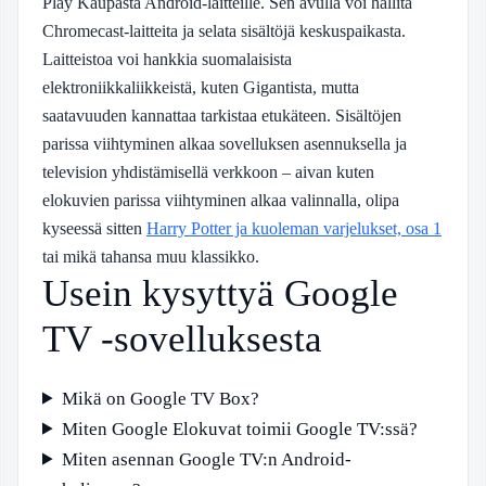
Play Kaupasta Android-laitteille. Sen avulla voi hallita
Chromecast-laitteita ja selata sisältöjä keskuspaikasta.
Laitteistoa voi hankkia suomalaisista
elektroniikkaliikkeistä, kuten Gigantista, mutta
saatavuuden kannattaa tarkistaa etukäteen. Sisältöjen
parissa viihtyminen alkaa sovelluksen asennuksella ja
television yhdistämisellä verkkoon – aivan kuten
elokuvien parissa viihtyminen alkaa valinnalla, olipa
kyseessä sitten
Harry Potter ja kuoleman varjelukset, osa 1
tai mikä tahansa muu klassikko.
Usein kysyttyä Google
TV -sovelluksesta
Mikä on Google TV Box?
Miten Google Elokuvat toimii Google TV:ssä?
Miten asennan Google TV:n Android-