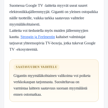
Suomessa Google TV -laitteita myyvät useat suuret
elektroniikkajälleenmyyjät. Gigantti on yleinen ostopaikka
näille tuotteille, vaikka tarkka saatavuus vaihtelee
myymäläkohtaisesti.
Laitteita voi tiedustella myös muiden jälleenmyyjien
kautta.
Strongin ja Feelmentin
kaltaiset valmistajat
tarjoavat yhteensopivia TV-boxeja, jotka tukevat Google
TV -ekosysteemiä.
SAATAVUUDEN VAIHTELU
Gigantin myymäläkohtainen valikoima voi poiketa
verkkokaupan tarjonnasta. Suositeltavaa on
varmistaa laitteen saatavuus suoraan myymälästä
ennen ostomatkaa.