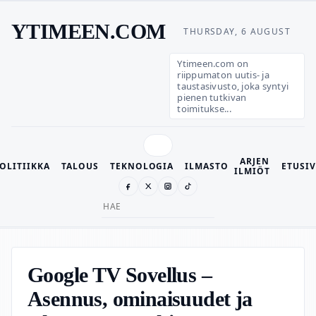
YTIMEEN.COM
THURSDAY, 6 AUGUST
Ytimeen.com on
riippumaton uutis- ja
taustasivusto, joka syntyi
pienen tutkivan
toimitukse...
ARJEN
OLITIIKKA
TALOUS
TEKNOLOGIA
ILMASTO
ETUSI
ILMIÖT
Search
for:
Google TV Sovellus –
Asennus, ominaisuudet ja