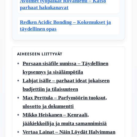
Avoimet työpaikat Rovaniemi – Katso
parhaat hakukanavat
Redken Acidic Bonding – Kokemukset ja
täydellinen opas
AIHEESEEN LIITTYVÄT
Porsaan sisäfile uunissa – Täydellinen
kypsennys ja sisälämpötila
Lahjat isälle – parhaat ideat jokaiseen
budjettiin ja tilaisuuteen
Max Perttula – Parfymöörin tuoksut,
ulosotto ja dokumentti
Mikko Heiskanen – Kenraali,
jääkiekkoilija ja muita samannimisiä
Vertaa Lainat – Näin Löydät Halvimman